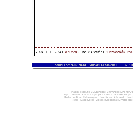
2006.11.11. 13:34 |
DeeDee83
| 15538 Olvasás |
0 Hozzászólás
|
Nyo
Főoldal
|
depeCHe MODE
|
Videók
|
Képgaléria
|
FREESTATE
Magyar depeCHe MODE Portál
|
Magyar depeCHe MODE 
depeCHe MODE - Albumok
|
depeCHe MODE - Kislemezek
|
dep
Martin Lee Gore - Dalszövegek
|
Dave Gahan - Albumok
|
Dave G
Recoil - Dalszövegek
|
Videók
|
Képgaléria
|
Devotee Map