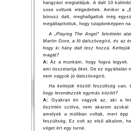
hangzást megtaláljuk. A dalt 10 különbö
sose voltunk elégedettek. Amikor a „
bónusz dalt, meghallgattuk még egysz
megállapítottuk, hogy tulajdonképpen na
A „Playing The Angel” felvételei al
Martin Gore, a fő dalszövegíró, és az 
hogy ki hány dalt tesz hozzá. Kettejük
magát?
A:
Az a munkám, hogy fogva legyek. 
ami összetartja őket. De ez egyáltalán
nem vagyok jó dalszövegíró.
Ha kettejük között feszültség van, 
hogy lerendezzék egymás között?
A:
Gyakran én vagyok az, aki a fes
őszintén szólva, nem akarom azokat a
amelyek a múltban voltak, mert épp 
feszültség. Ez volt az első alkalom, 
véget ért egy turné.