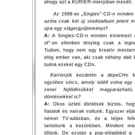
ahogy azt a KURIER-interjúban meséli.
Az 1998-as „Singles”-CD-n minden s
azóta csak két új stúdióalbum jelent m
újra egy slágergyűjteményt?
A:
A Singles-CD-n minden kislemezt ö
of”-on ellenben tényleg csak a legn
Tudom, hogy nem egy kreatív mester
elég ember van, aki csak néhány dalt 
tudná ezeket egy CDn.
Karrierjük kezdetén a depeCHe M
együttes sincs, amely túlélt volna egy 
zenei fejlődésükkel magyarázható
döntéseikkel is?
A:
Okos üzleti döntések biztos, hog
fiatalok és naivak voltunk. Egyszer elj
német TV-adásban, és a teljes fellé
tartottunk a kezünkben. Mindent meg
tőlünk. De ezután a pop-előadóból a 