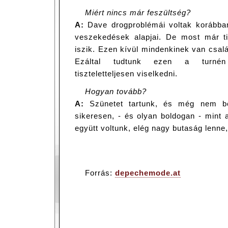
Miért nincs már feszültség?
A:
Dave drogproblémái voltak korábba
veszekedések alapjai. De most már t
iszik. Ezen kívül mindenkinek van csal
Ezáltal tudtunk ezen a turnén
tiszteletteljesen viselkedni.
Hogyan tovább?
A:
Szünetet tartunk, és még nem be
sikeresen, - és olyan boldogan - mint 
együtt voltunk, elég nagy butaság lenne,
Forrás:
depechemode.at