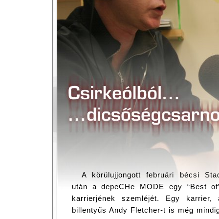
A körülujjongott februári bécsi Sta
után a depeCHe MODE egy “Best of”-
karrierjének szemléjét. Egy karrier
billentyűs Andy Fletcher-t is még mindig