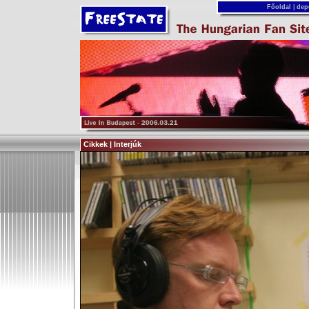
Főoldal
|
dep
Cikkek | Interjúk