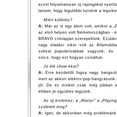
ezzel folyamatosan új rajongókat nyer
tartom, hogy legutóbbi turnénk a legsike
Miért különös?
A:
Már az is egy álom volt, amikor a „
az első helyen volt Németországban - 
BRAVO címlapján szerepeltünk. Ezután a
nagy eladási siker volt az Államokb
sokkal populárisabbak vagyunk, és 
sincs, hogy ezt hogyan csináltuk.
Jó élő show-kkal?
A:
Erre kezdettől fogva nagy hangsúly
mert az akkori elektro-pop-hangzásunk a
jól. De ez minket csak még jobban se
élőben jó együttes legyünk.
Az új kislemez, a „Martyr” a „Playing 
született meg?
A:
Igen, de akkoriban még problémánk 