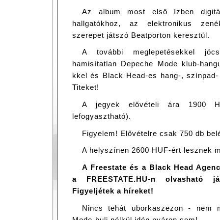
Az album most első ízben digitá
hallgatókhoz, az elektronikus zené
szerepet játszó Beatporton keresztül.
A további meglepetésekkel jócs
hamisítatlan Depeche Mode klub-hangul
kkel és Black Head-es hang-, színpad-
Titeket!
A jegyek elővételi ára 1900
lefogyasztható).
Figyelem! Elővételre csak 750 db bel
A helyszínen 2600 HUF-ért lesznek m
A Freestate és a Black Head Agenc
a FREESTATE.HU-n olvasható ját
Figyeljétek a híreket!
Nincs tehát uborkaszezon - nem 
Mode-buli nélkül idén nyáron sem!