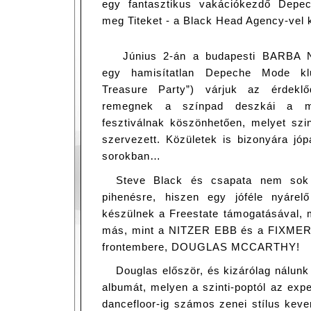
egy fantasztikus vakációkezdő Depe
meg Titeket - a Black Head Agency-vel k
Június 2-án a budapesti BARB
egy hamisítatlan Depeche Mode klub
Treasure Party”) várjuk az érdekl
remegnek a színpad deszkái a most
fesztiválnak köszönhetően, melyet sz
szervezett. Közületek is bizonyára jóp
sorokban…
Steve Black és csapata nem sok
pihenésre, hiszen egy jóféle nyáre
készülnek a Freestate támogatásával,
más, mint a NITZER EBB és a FIXME
frontembere, DOUGLAS MCCARTHY!
Douglas először, és kizárólag nálunk
albumát, melyen a szinti-poptól az exp
dancefloor-ig számos zenei stílus kev