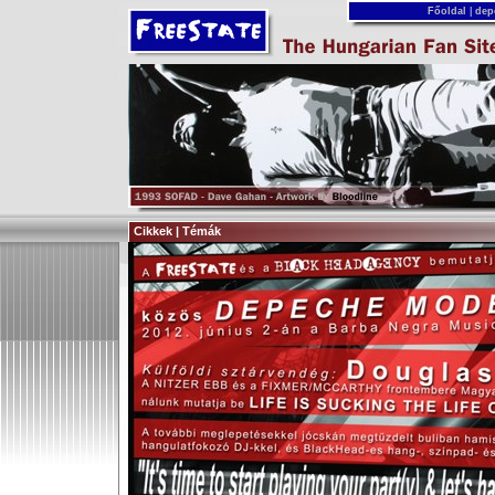
Főoldal
|
dep
Cikkek | Témák