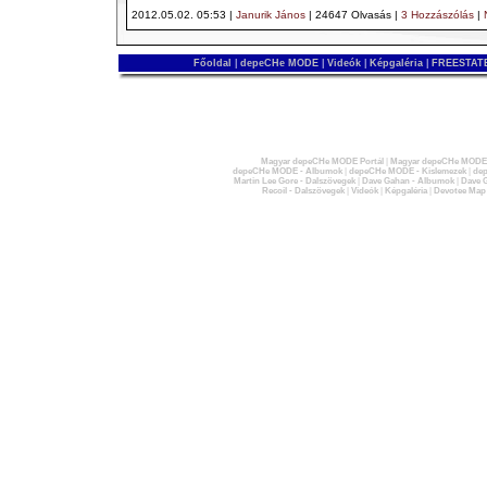
2012.05.02. 05:53 |
Janurik János
| 24647 Olvasás |
3 Hozzászólás
|
Főoldal
|
depeCHe MODE
|
Videók
|
Képgaléria
|
FREESTATE
Magyar depeCHe MODE Portál
|
Magyar depeCHe MODE 
depeCHe MODE - Albumok
|
depeCHe MODE - Kislemezek
|
dep
Martin Lee Gore - Dalszövegek
|
Dave Gahan - Albumok
|
Dave G
Recoil - Dalszövegek
|
Videók
|
Képgaléria
|
Devotee Map