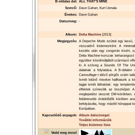
B-oldalas dal:
ALL THAT’S MINE
Szerző:
Dave Gahan, Kurt Uenala
Énekes:
Dave Gahan
Dalszöveg:
-
Album:
Delta Machine
[2013]
Megjegyzés:
A Depeche Mode ezúttal egy lassú, mé
visszatérő kislemezként. A minimal
kezdés után egy zongorán kísért, s
Delta Machine-korszak beharangozó 
együttes közelmúltjából származó effekt
ki. A szöveg a Sounds Of The Unive
dalainak a folytatása. A B-oldalon 
Camouflage-t idéző pörgős szám tal
Ismét kitűnő mixeket hallhatunk a k
tagjai ismét láthatóak: egy templomb
effektek színesítik az összképet. 
meglepetést okozott DM-körökben, é
felületesebb érdeklődők körében arat
befolyásolta, hogy másfél hónappal k
Európában.
Kapcsolódó anyagok:
Album dalszövegei
További információk
Teljes kislemez lista
Vedd meg most!