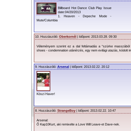
Billboard Hot Dance Club Play Issue
date:04/20/2013
1. Heaven - Depeche Mode -
Mute/Columbia
10. Hozzászóló:
Oberkornél
| Időpont: 2013.03.28. 09:30
Véleményem szerint ez a dal feltámadás a “szürke masszából 
shoes - condemnation utánérzés, egy nem evilági utazás, kódolt 
9. Hozzászóló:
Arsenal
| Időpont: 2013.02.22. 20:12
Köszi Haver!
8. Hozzászóló:
StrangeBoy
| Időpont: 2013.02.22. 10:47
Arsenal:
Ő Kap10Kurt, aki remixelte a Love Will Leave-et Dave-nek.