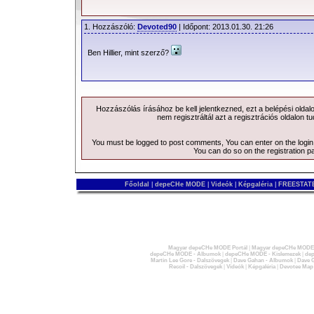
1. Hozzászóló:
Devoted90
| Időpont: 2013.01.30. 21:26
Ben Hillier, mint szerző?
Hozzászólás írásához be kell jelentkezned, ezt a
belépési
oldal
nem regisztráltál azt a
regisztrációs
oldalon tu
You must be logged to post comments, You can enter on the
logi
You can do so on the
registration p
Főoldal
|
depeCHe MODE
|
Videók
|
Képgaléria
|
FREESTATE
Magyar depeCHe MODE Portál
|
Magyar depeCHe MODE 
depeCHe MODE - Albumok
|
depeCHe MODE - Kislemezek
|
dep
Martin Lee Gore - Dalszövegek
|
Dave Gahan - Albumok
|
Dave G
Recoil - Dalszövegek
|
Videók
|
Képgaléria
|
Devotee Map