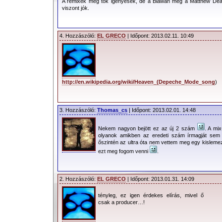
A remixek meg tök igényesek, de a Blawan meg a Matthew Dear
viszont jók.
4. Hozzászóló:
EL GRECO
| Időpont: 2013.02.11. 10:49
http://en.wikipedia.org/wiki/Heaven_(Depeche_Mode_song
)
3. Hozzászóló:
Thomas_cs
| Időpont: 2013.02.01. 14:48
Nekem nagyon bejött ez az új 2 szám
. A mix
olyanok amikben az eredeti szám írmagját sem 
őszintén az ultra óta nem vettem meg egy kisleme
ezt meg fogom venni
.
2. Hozzászóló:
EL GRECO
| Időpont: 2013.01.31. 14:09
tényleg, ez igen érdekes elírás, mivel ő
csak a producer…!