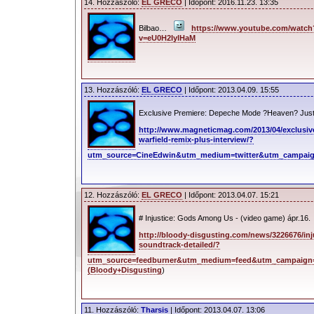
14. Hozzászóló:
EL GRECO
| Időpont: 2016.11.23. 13:35
Bilbao…
https://www.youtube.com/watch
v=eU0H2IylHaM
13. Hozzászóló:
EL GRECO
| Időpont: 2013.04.09. 15:55
Exclusive Premiere: Depeche Mode ?Heaven? Just
http://www.magneticmag.com/2013/04/exclusiv
warfield-remix-plus-interview/?
utm_source=CineEdwin&utm_medium=twitter&utm_campaig
12. Hozzászóló:
EL GRECO
| Időpont: 2013.04.07. 15:21
# Injustice: Gods Among Us - (video game) ápr.16.
http://bloody-disgusting.com/news/3226676/in
soundtrack-detailed/?
utm_source=feedburner&utm_medium=feed&utm_campaign=
(Bloody+Disgusting
)
11. Hozzászóló:
Tharsis
| Időpont: 2013.04.07. 13:06