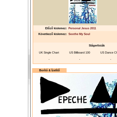
Előző kislemez:
Personal Jesus 2011
Következő kislemez:
Soothe My Soul
Slágerlisták
UK Single Chart
US Billboard 100
US Dance Ch
-
-
-
Borító & Ízelítő