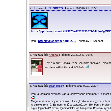
7. Hozzászóló:
EL GRECO
| Időpont: 2013.02.21. 16:50
https://pp.userapi.com/c417317/v417317791/26b6/UJk48gMKC
(forr.:
https://vk.com/dm_tour_2013
- photo by T. Saccenti)
6. Hozzászóló:
Arsenal
| Időpont: 2013.02.21. 16:46
Ki az a a Kurt Uenala ???:) Szerelem “heaven—első hal
volt..de annál inkább szívből jövő..
5. Hozzászóló:
StrangeBoy
| Időpont: 2013.02.11. 22:27
Pont a legújabb számnál van a legkevesebb komment? Itt most c
Magát a számot sajna nem sikerült megkedvelnem egy hét intenzív
is emlékszem rá. Ez nem túl jó a dalra nézve. Ellenben a b-side 
egyik legjobb dM szám. Igazi Violator-os hangulatú. Bárcsak ilyen 