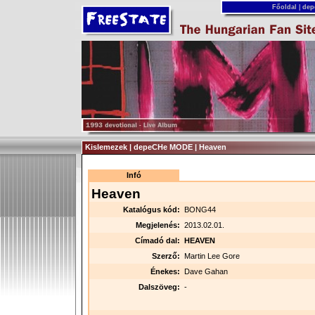
Főoldal
|
dep
Kislemezek | depeCHe MODE | Heaven
Infó
Heaven
Katalógus kód:
BONG44
Megjelenés:
2013.02.01.
Címadó dal:
HEAVEN
Szerző:
Martin Lee Gore
Énekes:
Dave Gahan
Dalszöveg:
-