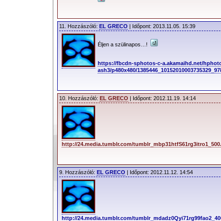
11. Hozzászóló:
EL GRECO
| Időpont: 2013.11.05. 15:39
Éljen a szülinapos…!
https://fbcdn-sphotos-c-a.akamaihd.net/hphot
ash3/p480x480/1385446_10152010003735329_97
10. Hozzászóló:
EL GRECO
| Időpont: 2012.11.19. 14:14
http://24.media.tumblr.com/tumblr_mbp31htfS61rg3itro1_500
9. Hozzászóló:
EL GRECO
| Időpont: 2012.11.12. 14:54
http://24.media.tumblr.com/tumblr_mdadz0Qyi71rg99fao2_400