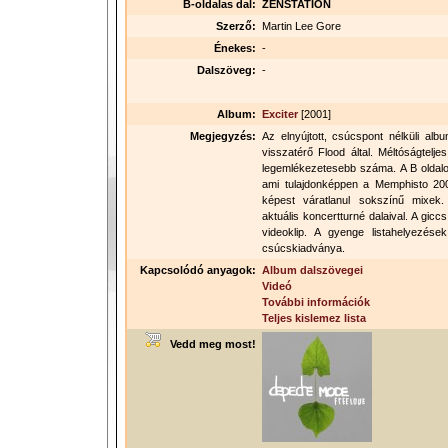
B-oldalas dal:
ZENSTATION
Szerző:
Martin Lee Gore
Énekes:
-
Dalszöveg:
-
Album:
Exciter
[2001]
Megjegyzés:
Az elnyújtott, csúcspont nélküli alb
visszatérő Flood által. Méltóságtelje
legemlékezetesebb száma. A B oldalo
ami tulajdonképpen a Memphisto 200
képest váratlanul sokszínű mixek
aktuális koncertturné dalaival. A gic
videoklip. A gyenge listahelyezés
csúcskiadványa.
Kapcsolódó anyagok:
Album dalszövegei
Videó
További információk
Teljes kislemez lista
Vedd meg most!