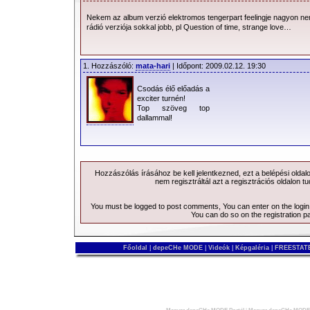
Nekem az album verzió elektromos tengerpart feelingje nagyon 
rádió verziója sokkal jobb, pl Question of time, strange love…
1. Hozzászóló:
mata-hari
| Időpont: 2009.02.12. 19:30
Csodás élő előadás a
exciter turnén!
Top szöveg top
dallammal!
Hozzászólás írásához be kell jelentkezned, ezt a
belépési
oldal
nem regisztráltál azt a
regisztrációs
oldalon tu
You must be logged to post comments, You can enter on the
logi
You can do so on the
registration p
Főoldal
|
depeCHe MODE
|
Videók
|
Képgaléria
|
FREESTATE