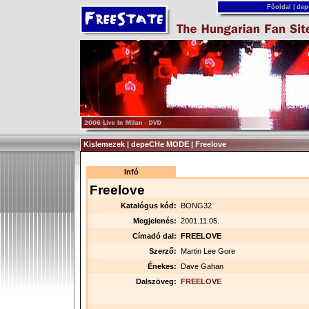
Főoldal
|
dep
Kislemezek | depeCHe MODE | Freelove
Infó
Freelove
Katalógus kód:
BONG32
Megjelenés:
2001.11.05.
Címadó dal:
FREELOVE
Szerző:
Martin Lee Gore
Énekes:
Dave Gahan
Dalszöveg:
FREELOVE