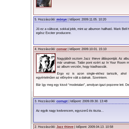
5. Hozzászóló:
mönye
| Időpont: 2009.11.05. 10:20
Jó ez a változat, sokkal jobb, mint az albumon hallható. Mark Bell h
egész Exciter producere.
4. Hozzászóló:
convar
| Időpont: 2009.10.01. 15:10
Nagyjából osztom Jazz thieve álláspontját. Az al
már unalmas. Talán pont ezért az In Your Room mell
az album verzión, hogy kiadhassák.
Ergo ez is azon single-ekhez tartozik, ahol 
egyértelműen az előnyére vált a dalnak. Szerintem.
Bár így meg egy kissé “modetalan”, amolyan igazi popzene lett. D
3. Hozzászóló:
corrupt
| Időpont: 2009.09.30. 13:48
Az egyik nagy kedvencem, egyszerű és tiszta…
2. Hozzászóló:
Jazz thieve
| Időpont: 2009.04.13. 10:58