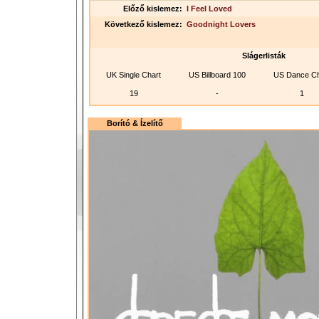
Előző kislemez:
I Feel Loved
Következő kislemez:
Goodnight Lovers
Slágerlisták
UK Single Chart
US Billboard 100
US Dance Ch
19
-
1
Borító & Ízelítő