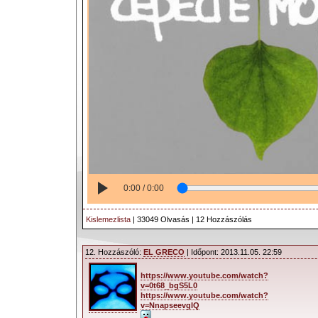
0:00 / 0:00
Kislemezlista
| 33049 Olvasás | 12 Hozzászólás
12. Hozzászóló:
EL GRECO
| Időpont: 2013.11.05. 22:59
https://www.youtube.com/watch?
v=0t68_bgS5L0
https://www.youtube.com/watch?
v=NnapseevgIQ