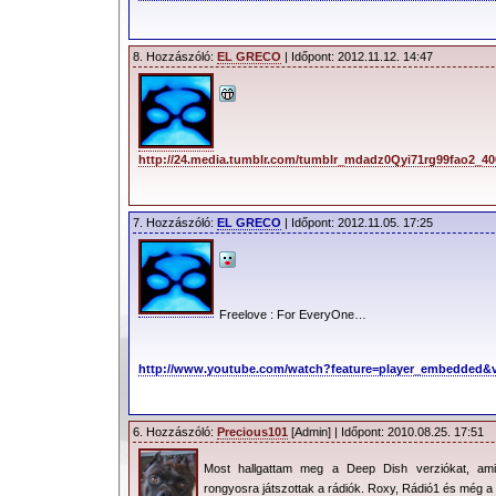
8. Hozzászóló:
EL GRECO
| Időpont: 2012.11.12. 14:47
http://24.media.tumblr.com/tumblr_mdadz0Qyi71rg99fao2_400
7. Hozzászóló:
EL GRECO
| Időpont: 2012.11.05. 17:25
Freelove : For EveryOne…
http://www.youtube.com/watch?feature=player_embedded
6. Hozzászóló:
Precious101
[Admin] | Időpont: 2010.08.25. 17:51
Most hallgattam meg a Deep Dish verziókat, am
rongyosra játszottak a rádiók. Roxy, Rádió1 és még 