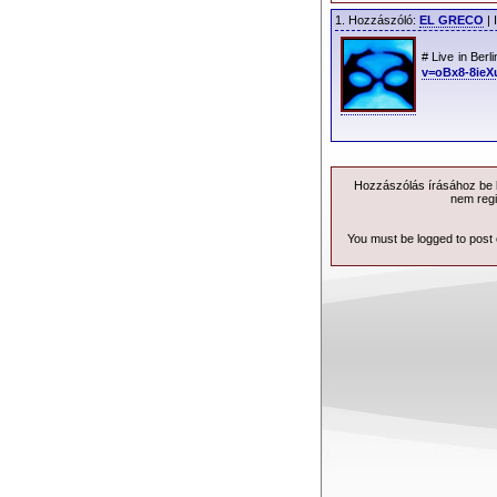
1. Hozzászóló:
EL GRECO
| 
# Live in Berl
v=oBx8-8ieX
Hozzászólás írásához be k
nem regi
You must be logged to post