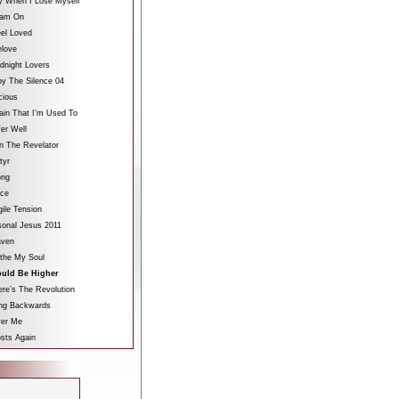
y When I Lose Myself
eam On
eel Loved
elove
dnight Lovers
oy The Silence 04
cious
ain That I’m Used To
fer Well
n The Revelator
tyr
ong
ace
gile Tension
sonal Jesus 2011
aven
othe My Soul
uld Be Higher
re’s The Revolution
ing Backwards
ver Me
sts Again