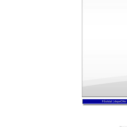
Főoldal
|
depeCHe