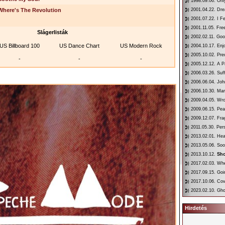
1998.09.06. Onl
Where's The Revolution
2001.04.22. Dr
2001.07.22. I F
2001.11.05. Fre
Slágerlisták
2002.02.11. Goo
US Billboard 100
US Dance Chart
US Modern Rock
2004.10.17. Enj
2005.10.02. Pre
-
-
-
2005.12.12. A P
2006.03.26. Suf
2006.06.04. Joh
2006.10.30. Mar
2009.04.05. Wr
2009.06.15. Pe
2009.12.07. Fra
2011.05.30. Per
2013.02.01. He
2013.05.06. So
2013.10.12.
Sho
2017.02.03. Whe
2017.09.15. Go
2017.10.06. Co
2023.02.10. Gho
Hirdetés