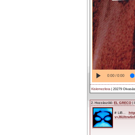
0:00 / 0:00
Kislemezlista
| 20279 Olvasás
2. Hozzászóló:
EL GRECO
| 
# LiB…
htt
v=J6Ultrw6n