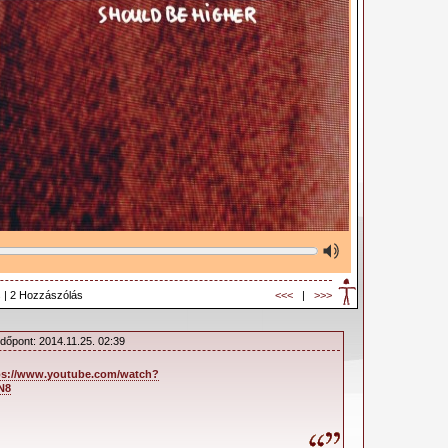
 | 2 Hozzászólás
<<<
|
>>>
Időpont: 2014.11.25. 02:39
ps://www.youtube.com/watch?
N8