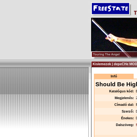
Kislemezek | depeCHe MODE
Infó
Should Be Hig
Katalógus kód:
Megjelenés:
Címadó dal:
Szerző:
Énekes:
Dalszöveg: