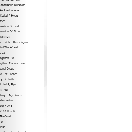
ashphemous Rumours
ake The Disease
 Called A Heart
ipped
uestion Of Lust
uestion Of Time
angelove
ver Let Me Down Again
hind The Wheel
le 15
angelove ‘88
rything Counts [Live]
sonal Jesus
oy The Silence
icy Of Truth
rld In My Eyes
eel You
lking In My Shoes
ndemnation
 Your Room
rel Of A Gun
s No Good
me
less