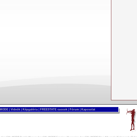
 MODE
|
Videók
|
Képgaléria
|
FREESTATE cuccok
|
Fórum
|
Kapcsolat