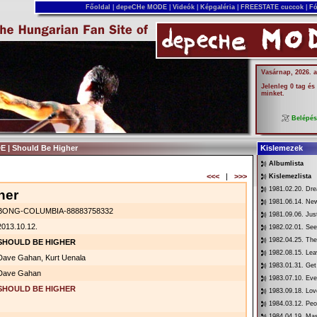
Főoldal
|
depeCHe MODE
|
Videók
|
Képgaléria
|
FREESTATE cuccok
|
Fó
Vasárnap, 2026. 
Jelenleg 0 tag és
minket.
Belépé
 | Should Be Higher
Kislemezek
Albumlista
<<<
|
>>>
Kislemezlista
1981.02.20. Dr
her
1981.06.14. New
BONG-COLUMBIA-88883758332
1981.09.06. Jus
2013.10.12.
1982.02.01. See
1982.04.25. Th
SHOULD BE HIGHER
1982.08.15. Lea
Dave Gahan, Kurt Uenala
1983.01.31. Get
Dave Gahan
1983.07.10. Eve
SHOULD BE HIGHER
1983.09.18. Love
1984.03.12. Peo
1984.04.19. Mas