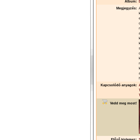
Album:
Megjegyzés:
Kapcsolódó anyagok:
Vedd meg most!
Előző kislemez: