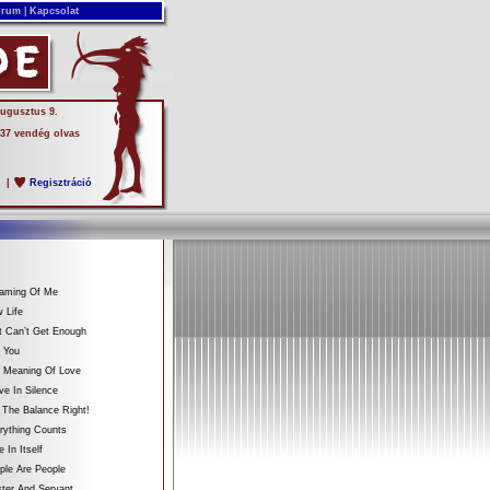
rum
|
Kapcsolat
augusztus 9.
 37 vendég olvas
s
|
Regisztráció
eaming Of Me
 Life
t Can’t Get Enough
 You
e Meaning Of Love
ve In Silence
 The Balance Right!
rything Counts
 In Itself
ple Are People
ter And Servant