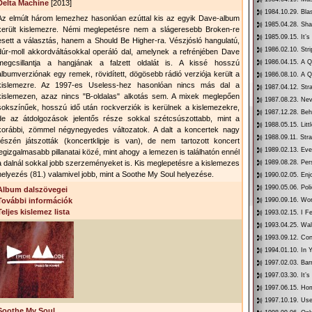
Delta Machine
[2013]
1984.10.29. Bl
Az elmúlt három lemezhez hasonlóan ezúttal kis az egyik Dave-album
1985.04.28. Sh
került kislemezre. Némi meglepetésre nem a slágeresebb Broken-re
1985.09.15. It’s
esett a választás, hanem a Should Be Higher-ra. Vészjósló hangulatú,
1986.02.10. Str
dúr-moll akkordváltásokkal operáló dal, amelynek a refrénjében Dave
megcsillantja a hangjának a falzett oldalát is. A kissé hosszú
1986.04.15. A Q
albumverziónak egy remek, rövidített, dögösebb rádió verziója került a
1986.08.10. A Q
kislemezre. Az 1997-es Useless-hez hasonlóan nincs más dal a
1987.04.12. Str
kislemezen, azaz nincs "B-oldalas" alkotás sem. A mixek meglepően
1987.08.23. Ne
sokszínűek, hosszú idő után rockverziók is kerülnek a kislemezekre,
1987.12.28. Be
de az átdolgozások jelentős része sokkal szétcsúszottabb, mint a
1988.05.15. Litt
korábbi, zömmel négynegyedes változatok. A dalt a koncertek nagy
1988.09.11. Str
részén játszották (koncertklipje is van), de nem tartozott koncert
1989.02.13. Eve
legizgalmasabb pillanatai közé, mint ahogy a lemezen is találhatón ennél
a dalnál sokkal jobb szerzeményeket is. Kis meglepetésre a kislemezes
1989.08.28. Per
helyezés (81.) valamivel jobb, mint a Soothe My Soul helyezése.
1990.02.05. Enj
1990.05.06. Pol
Album dalszövegei
További információk
1990.09.16. Wo
Teljes kislemez lista
1993.02.15. I F
1993.04.25. Wa
1993.09.12. Co
1994.01.10. In
1997.02.03. Bar
1997.03.30. It’
1997.06.15. Ho
1997.10.19. Use
Soothe My Soul