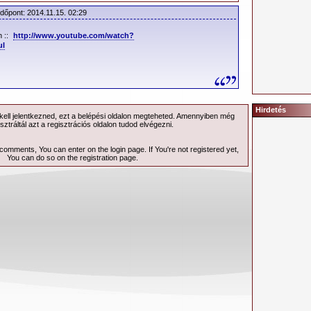
Időpont: 2014.11.15. 02:29
in ::
http://www.youtube.com/watch?
uI
Hirdetés
ell jelentkezned, ezt a
belépési
oldalon megteheted. Amennyiben még
sztráltál azt a
regisztrációs
oldalon tudod elvégezni.
 comments, You can enter on the
login page
. If You're not registered yet,
You can do so on the
registration page
.