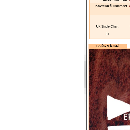
Következő kislemez:
UK Single Chart
81
Borító & Ízelítő