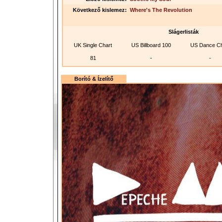
Következő kislemez:
Where's The Revolution
Slágerlisták
UK Single Chart
US Billboard 100
US Dance Ch
81
-
-
Borító & Ízelítő