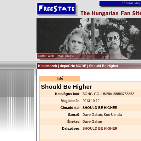
Főoldal
|
dep
Kislemezek | depeCHe MODE | Should Be Higher
Infó
Should Be Higher
Katalógus kód:
BONG-COLUMBIA-88883758332
Megjelenés:
2013.10.12.
Címadó dal:
SHOULD BE HIGHER
Szerző:
Dave Gahan, Kurt Uenala
Énekes:
Dave Gahan
Dalszöveg:
SHOULD BE HIGHER