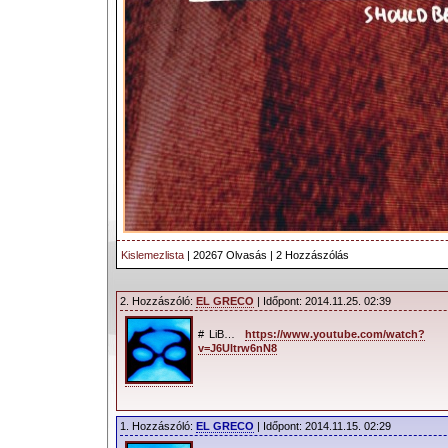
Kislemezlista
| 20267 Olvasás | 2 Hozzászólás
2. Hozzászóló:
EL GRECO
| Időpont: 2014.11.25. 02:39
# LiB…
https://www.youtube.com/watch?
v=J6Ultrw6nN8
1. Hozzászóló:
EL GRECO
| Időpont: 2014.11.15. 02:29