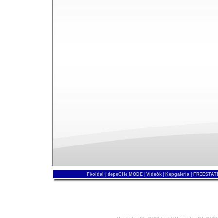
Főoldal
|
depeCHe MODE
|
Videók
|
Képgaléria
|
FREESTATE