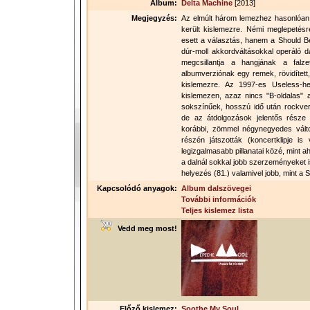
Album:
Delta Machine
[2013]
Megjegyzés:
Az elmúlt három lemezhez hasonlóan 
került kislemezre. Némi meglepetés
esett a választás, hanem a Should Be
dúr-moll akkordváltásokkal operáló 
megcsillantja a hangjának a falze
albumverziónak egy remek, rövidített,
kislemezre. Az 1997-es Useless-h
kislemezen, azaz nincs "B-oldalas"
sokszínűek, hosszú idő után rockver
de az átdolgozások jelentős része 
korábbi, zömmel négynegyedes válto
részén játszották (koncertklipje is
legizgalmasabb pillanatai közé, mint a
a dalnál sokkal jobb szerzeményeket 
helyezés (81.) valamivel jobb, mint a
Kapcsolódó anyagok:
Album dalszövegei
További információk
Teljes kislemez lista
Vedd meg most!
Előző kislemez:
Soothe My Soul