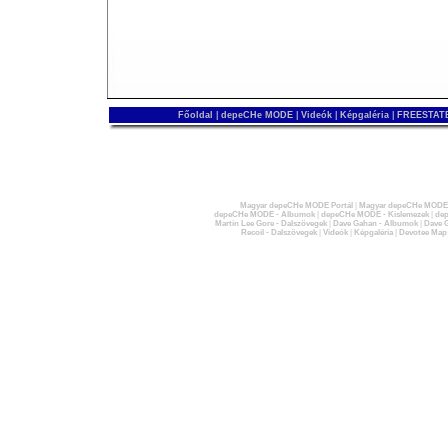
Főoldal
|
depeCHe MODE
|
Videók
|
Képgaléria
|
FREESTATE
Magyar depeCHe MODE Portál
|
Magyar depeCHe MODE 
depeCHe MODE - Albumok
|
depeCHe MODE - Kislemezek
|
dep
Martin Lee Gore - Dalszövegek
|
Dave Gahan - Albumok
|
Dave G
Recoil - Dalszövegek
|
Videók
|
Képgaléria
|
Devotee Map