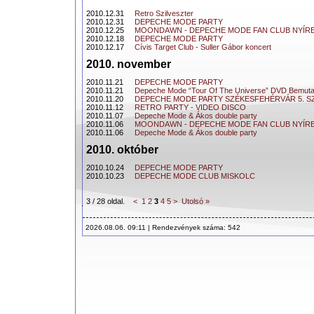
2010.12.31
Retro Szilveszter
2010.12.31
DEPECHE MODE PARTY
2010.12.25
MOONDAWN - DEPECHE MODE FAN CLUB NYÍR
2010.12.18
DEPECHE MODE PARTY
2010.12.17
Cívis Target Club - Suller Gábor koncert
2010. november
2010.11.21
DEPECHE MODE PARTY
2010.11.21
Depeche Mode “Tour Of The Universe” DVD Bemuta
2010.11.20
DEPECHE MODE PARTY SZÉKESFEHÉRVÁR 5. S
2010.11.12
RETRO PARTY - VIDEO DISCO
2010.11.07
Depeche Mode & Ákos double party
2010.11.06
MOONDAWN - DEPECHE MODE FAN CLUB NYÍR
2010.11.06
Depeche Mode & Ákos double party
2010. október
2010.10.24
DEPECHE MODE PARTY
2010.10.23
DEPECHE MODE CLUB MISKOLC
3 / 28 oldal.
<
1
2
3
4
5
>
Utolsó »
2026.08.06. 09:11 | Rendezvények száma: 542