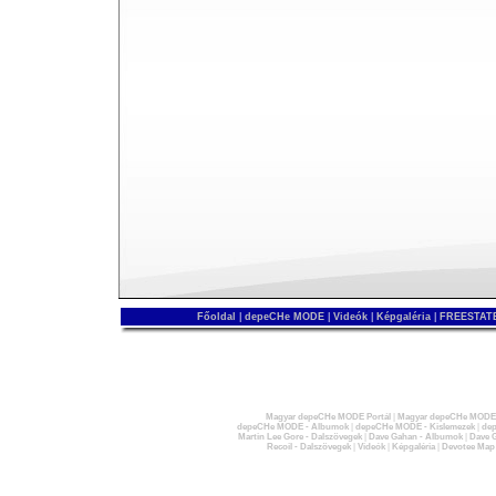
Főoldal
|
depeCHe MODE
|
Videók
|
Képgaléria
|
FREESTATE
Magyar depeCHe MODE Portál
|
Magyar depeCHe MODE 
depeCHe MODE - Albumok
|
depeCHe MODE - Kislemezek
|
dep
Martin Lee Gore - Dalszövegek
|
Dave Gahan - Albumok
|
Dave G
Recoil - Dalszövegek
|
Videók
|
Képgaléria
|
Devotee Map