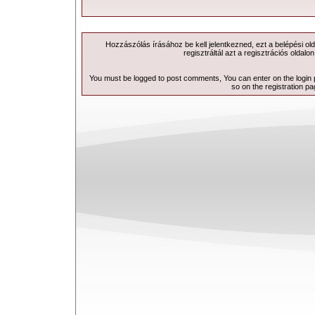
Hozzászólás írásához be kell jelentkezned, ezt a
belépési
old
regisztráltál azt a
regisztrációs
oldalon
You must be logged to post comments, You can enter on the
login
so on the
registration p