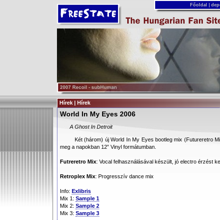
Főoldal
|
dep
Hírek | Hírek
World In My Eyes 2006
A Ghost In Detroit
Két (három) új World In My Eyes bootleg mix (Futureretro Mix
meg a napokban 12” Vinyl formátumban.
Futreretro Mix
: Vocal felhasználásával készült, jó electro érzést ke
Retroplex Mix
: Progresszív dance mix
Info:
Exlibris
Mix 1:
Sample 1
Mix 2:
Sample 2
Mix 3:
Sample 3