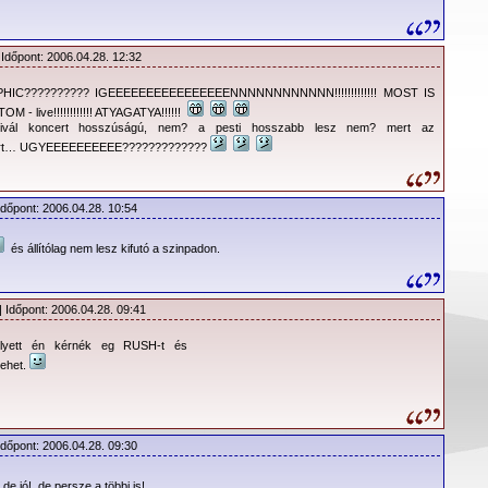
 Időpont: 2006.04.28. 12:32
IC?????????? IGEEEEEEEEEEEEEEEENNNNNNNNNNNN!!!!!!!!!!!!! MOST IS
 - live!!!!!!!!!!!! ATYAGATYA!!!!!!
tivál koncert hosszúságú, nem? a pesti hosszabb lesz nem? mert az
cert… UGYEEEEEEEEEE?????????????
Időpont: 2006.04.28. 10:54
és állítólag nem lesz kifutó a szinpadon.
| Időpont: 2006.04.28. 09:41
yett én kérnék eg RUSH-t és
ehet.
Időpont: 2006.04.28. 09:30
 de jó!, de persze a többi is!