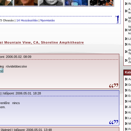
R
A
l
M
5 Olvasás |
14 Hozzászólás
|
Nyomtatás
E
N
M
k
L
ist Mountain View, CA, Shoreline Amphitheatre
K
d
Sp
ont: 2006.05.02. 08:09
E
Z
leg rövidebbecske
Kat
A
D
E
 | Időpont: 2006.05.01. 18:28
E
H
enlőre nincs
sem.
J
K
L
M
P
[Admin] | Időpont: 2006.05.01. 13:48