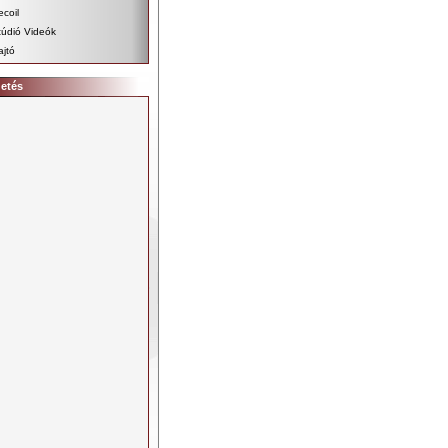
ecoil
túdió Videók
ajtó
detés