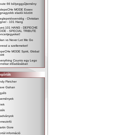
oute 66 bélyeggyűjtemény
 depeCHe MODE Essex
egnagyobb eladói között
eglepetésvendég - Christian
igner - 101 Hang
yerj 101 HANG - DEPECHE
ODE - SPECIAL TRIBUTE
oncertjegyeket!
ilian vs Never Let Me Go
eresd a szellemeket!
epeCHe MODE Spirit, Global
irit
verything Counts egy Lego
enekar előadásában
egóriák
ndy Fletcher
ave Gahan
gyéb
semények
írek
áték
iadványok
emezinfó
artin Gore
ortál információ