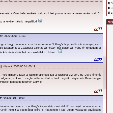
R
S
S
 semmit, a Coachella felvételt csak az I feel you-tól adták a neten, ezért csak 8
sz a felvétel nálunk megtalálod.
Hir
nt: 2006.05.01. 11:53
egíts, hogy honnan lehetne beszerezni a Nothing’s Impossible élő verzióját, mert
 töltöttem le a Coachella-dalokat, az “csak” pár dalból áll.. vagy én rontottam el
e is köszönöm! (többet nem zaklatlak)... köszi…
 | Időpont: 2006.05.01. 00:19
t, meg minden, talán a legközvetlenebb tag a jelenlegi dM-ben, de Dave énekét
hallgatom, sokkal… mégha néha ordibál is ének helyett, mégiscsak Dave hangja
emberek többsége felismeri a dM-et.
t: 2006.05.01. 00:00
kérésem, kérdésem: a nothing’s impossible című dal élő verzióját honnan lehetne
ülnék neki..! a segítséget előre is köszönöm..! (az utóbbi válaszod egyébként