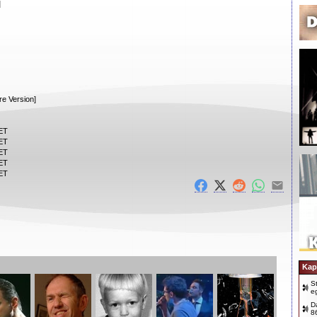
]
e Version]
CET
CET
CET
CET
CET
Kap
S
e
D
8