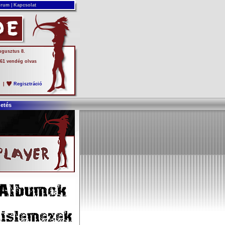
rum
|
Kapcsolat
ugusztus 8.
 61 vendég olvas
s
|
Regisztráció
detés