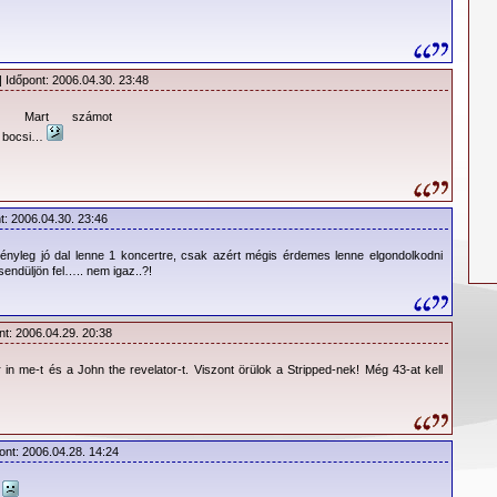
| Időpont: 2006.04.30. 23:48
n Mart számot
… bocsi…
t: 2006.04.30. 23:46
ényleg jó dal lenne 1 koncertre, csak azért mégis érdemes lenne elgondolkodni
endüljön fel….. nem igaz..?!
nt: 2006.04.29. 20:38
in me-t és a John the revelator-t. Viszont örülok a Stripped-nek! Még 43-at kell
ont: 2006.04.28. 14:24