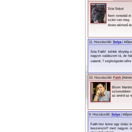
Szia Solya!
Nem rontottál el
szám van meg.
Amint elérhető le
11. Hozzászóló:
Solya
| Időpo
Szia Faith! kérlek tényleg s
nagyon vadászom rá, de hiába
valamit..? segítségedet előr
10. Hozzászóló:
Faith
[Admin]
Bírom Martin
szívesebben 
az amiröl az 
9. Hozzászóló:
Solya
| Időpon
Faith-hez lenne egy óriási 
beszerezni? mert nagyon ör