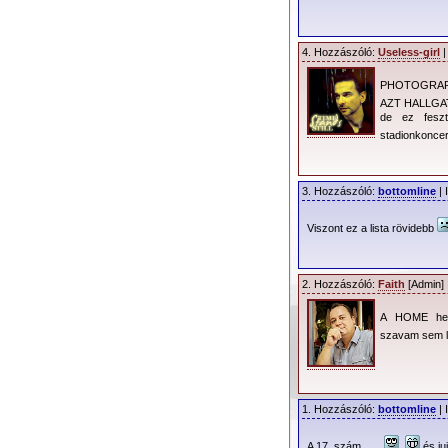
4. Hozzászóló:
Useless-girl
|
PHOTOGRAPH
AZT HALLGATOM
de ez fesz
stadionkon
3. Hozzászóló:
bottomline
| 
Viszont ez a lista rövidebb
2. Hozzászóló:
Faith
[Admin] 
A HOME hel
szavam sem l
1. Hozzászóló:
bottomline
| 
A 17. szám…...
és juj