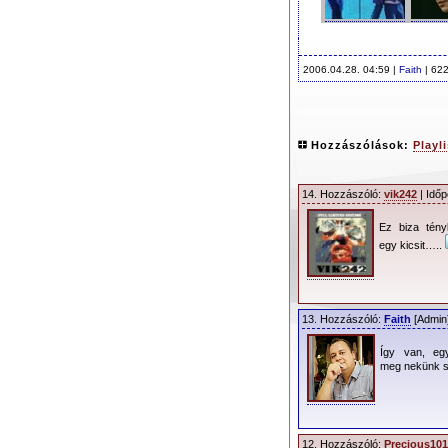
2006.04.28. 04:59 |
Faith
| 622
Hozzászólások:
Playl
14. Hozzászóló:
vik242
| Időp
Ez biza tény
egy kicsit…..
13. Hozzászóló:
Faith
[Admin]
Így van, egy
meg nekünk 
12. Hozzászóló:
Precious101