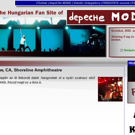
Főoldal
|
depeCHe MODE
|
Videók
|
Képgaléria
|
FREESTATE cuccok
|
Fó
Szombat, 2026. a
Jelenleg 0 tag és
minket.
Belépé
Hir
ew, CA, Shoreline Amphitheatre
lapján az itt felsorolt dalok hangzottak el a nyári szakasz első
nfót, frissül majd ez a lista is.