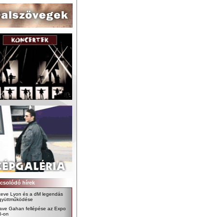
csolódó hírek
teve Lyon és a dM legendás
gyüttműködése
ave Gahan fellépése az Expo
6-on