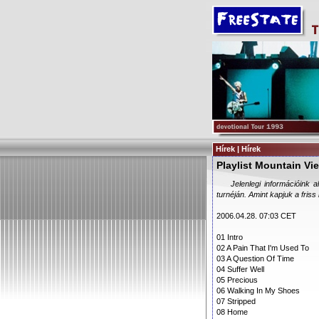
Hírek | Hírek
Playlist Mountain Vi
Jelenlegi információink a
turnéján. Amint kapjuk a friss i
2006.04.28. 07:03 CET
01 Intro
02 A Pain That I'm Used To
03 A Question Of Time
04 Suffer Well
05 Precious
06 Walking In My Shoes
07 Stripped
08 Home