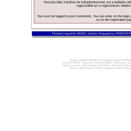
Hozzászólás írásához be kell jelentkezned, ezt a
belépési
old
regisztráltál azt a
regisztrációs
oldalon
You must be logged to post comments, You can enter on the
login
so on the
registration p
Főoldal
|
depeCHe MODE
|
Videók
|
Képgaléria
|
FREESTATE
Magyar depeCHe MODE Portál
|
Magyar depeCHe MODE 
depeCHe MODE - Albumok
|
depeCHe MODE - Kislemezek
|
dep
Martin Lee Gore - Dalszövegek
|
Dave Gahan - Albumok
|
Dave G
Recoil - Dalszövegek
|
Videók
|
Képgaléria
|
Devotee Map