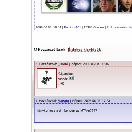
2006.06.03. 18:44 |
Precious101
| 15368 Olvasás |
2 Hozzászólás
|
N
Hozzászólások:
Érdekes kisvideók
2. Hozzászóló:
_Dodó
| Időpont: 2006.06.08. 05:36
Gigantikus
videók
)))))
1. Hozzászóló:
Maistro
| Időpont: 2006.06.05. 17:23
hánykor lesz a dm koncert az MTV-n????