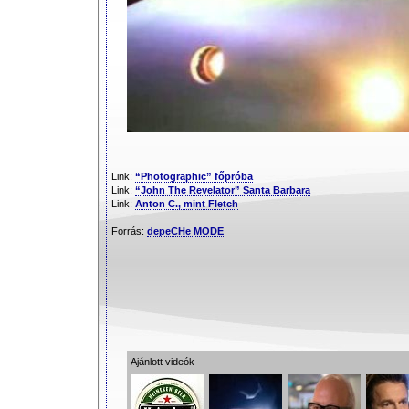
Link:
“Photographic” főpróba
Link:
“John The Revelator” Santa Barbara
Link:
Anton C., mint Fletch
Forrás:
depeCHe MODE
Ajánlott videók