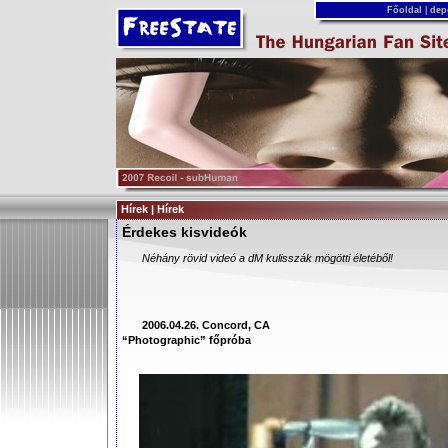
Főoldal
|
dep
Hírek | Hírek
Érdekes kisvideók
Néhány rövid videó a dM kulisszák mögötti életéből!
2006.04.26. Concord, CA
“Photographic” főpróba