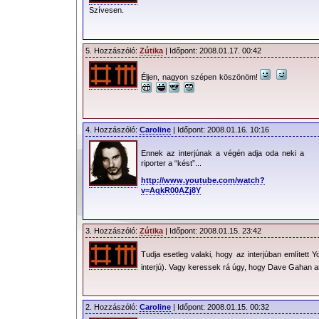
Szívesen.
5. Hozzászóló:
Zútika
| Időpont: 2008.01.17. 00:42
Éljen, nagyon szépen köszönöm!
4. Hozzászóló:
Caroline
| Időpont: 2008.01.16. 10:16
Ennek az interjúnak a végén adja oda neki a
riporter a “kést”...
http://www.youtube.com/watch?
v=AqkR00AZj8Y
3. Hozzászóló:
Zútika
| Időpont: 2008.01.15. 23:42
Tudja esetleg valaki, hogy az interjúban említett 
interjú). Vagy keressek rá úgy, hogy Dave Gahan a
2. Hozzászóló:
Caroline
| Időpont: 2008.01.15. 00:32