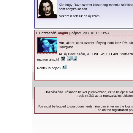
Kár, hogy Dave szerint lassan fog menni a stúdió
nem annyira lassan….
Nekem is tetszik az új szám!
1. Hozzászóló:
angilrl
| Időpont: 2008.01.12. 11:53
Hm, akkor ezek szerint tényleg nem lesz DM a
Hourglass!!!
Az új Dave szám, a LOVE WILL LEAVE fantasztik
nagyon tetszik!
Nektek is bejön?
Hozzászólás írásához be kell jelentkezned, ezt a
belépési
old
regisztráltál azt a
regisztrációs
oldalon
You must be logged to post comments, You can enter on the
login
so on the
registration p