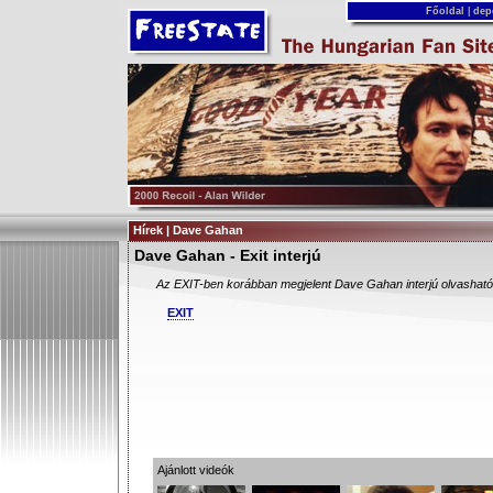
Főoldal
|
dep
Hírek | Dave Gahan
Dave Gahan - Exit interjú
Az EXIT-ben korábban megjelent Dave Gahan interjú olvasható 
EXIT
Ajánlott videók