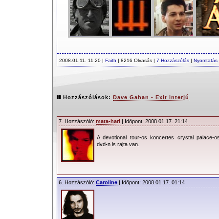
2008.01.11. 11:20 |
Faith
| 8216 Olvasás |
7 Hozzászólás
|
Nyomtatás
Hozzászólások:
Dave Gahan - Exit interjú
7. Hozzászóló:
mata-hari
| Időpont: 2008.01.17. 21:14
A devotional tour-os koncertes crystal palace-o
dvd-n is rajta van.
6. Hozzászóló:
Caroline
| Időpont: 2008.01.17. 01:14