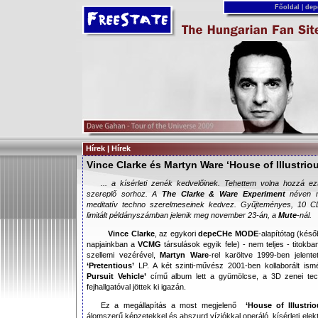
Főoldal
|
dep
Hírek | Hírek
Vince Clarke és Martyn Ware ‘House of Illustrio
... a kísérleti zenék kedvelőinek. Tehettem volna hozzá e
szereplő sorhoz. A
The Clarke & Ware Experiment
néven m
meditatív techno szerelmeseinek kedvez. Gyűjteményes, 10 C
limitált példányszámban jelenik meg november 23-án, a
Mute
-nál.
Vince Clarke
, az egykori
depeCHe MODE
-alapítótag (kés
napjainkban a
VCMG
társulások egyik fele) - nem teljes - titokb
szellemi vezérével,
Martyn Ware
-rel karöltve 1999-ben jelen
‘Pretentious’
LP. A két szinti-művész 2001-ben kollaborált i
Pursuit Vehicle’
című album lett a gyümölcse, a 3D zenei tech
fejhallgatóval jöttek ki igazán.
Ez a megállapítás a most megjelenő
‘House of Illustrio
álomszerű képzetekkel és abszurd víziókkal operáló, kísérleti ele