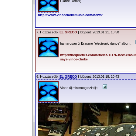
Clarke Remix)
http://www.vinceclarkemusic.com/news/
7. Hozzászóló:
EL GRECO
| Időpont: 2013.01.21. 13:50
hamarosan új Erasure “electronic dance” album…
http://thequietus.com/articles/11176-new-eras
says-vince-clarke
6. Hozzászóló:
EL GRECO
| Időpont: 2013.01.18. 10:43
Vince új minimoog szintije…