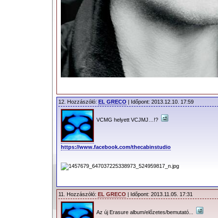
12. Hozzászóló:
EL GRECO
| Időpont: 2013.12.10. 17:59
VCMG helyett VCJMJ…!?
https://www.facebook.com/thecabinstudio
11. Hozzászóló:
EL GRECO
| Időpont: 2013.11.05. 17:31
Az új Erasure album/előzetes/bemutató...