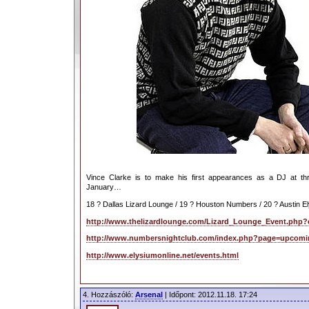
Vince Clarke is to make his first appearances as a DJ at th
January…
18 ? Dallas Lizard Lounge / 19 ? Houston Numbers / 20 ? Austin E
http://www.thelizardlounge.com/Lizard_Lounge_Event.php?
http://www.numbersnightclub.com/index.php?page=upcomi
http://www.elysiumonline.net/events.html
4. Hozzászóló:
Arsenal
| Időpont: 2012.11.18. 17:24