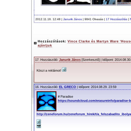
2012.11.16. 12:48 |
Janurik János
| 9841 Olvasás |
17 Hozzászólás
|
Hozzászólások:
Vince Clarke és Martyn Ware ‘House
ajánljuk
17. Hozzászóló:
Janurik János
[Szerkesztő] | Időpont: 2014.08.30
Köszi a reklámot!
16. Hozzászóló:
EL GRECO
| Időpont: 2014.08.29. 23:59
# Paradise
https://soundcloud.com/erasureinfo/paradise-b
http://zeneforum.hu/zeneforum_hirek/t/a_felszabadito_ibo