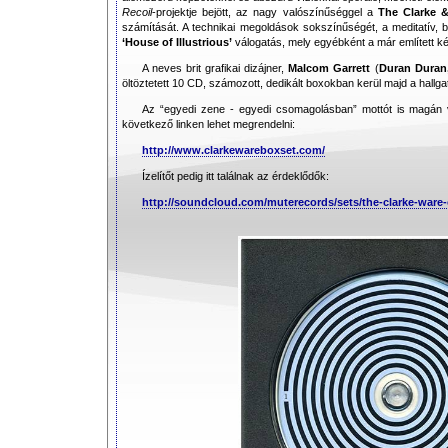
Recoil
-projektje bejött, az nagy valószínűséggel a
The Clarke 
számítását. A technikai megoldások sokszínűségét, a meditatív, be
‘House of Illustrious’
válogatás, mely egyébként a már említett ké
A neves brit grafikai dizájner,
Malcom Garrett
(
Duran Duran,
öltöztetett 10 CD, számozott, dedikált boxokban kerül majd a hal
Az “egyedi zene - egyedi csomagolásban” mottót is magán vi
következő linken lehet megrendelni:
http://www.clarkewareboxset.com/
Ízelítőt pedig itt találnak az érdeklődők:
http://soundcloud.com/muterecords/sets/the-clarke-war