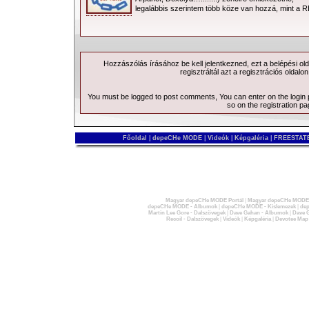
legalábbis szerintem több köze van hozzá, mint a 
Hozzászólás írásához be kell jelentkezned, ezt a
belépési
old
regisztráltál azt a
regisztrációs
oldalon
You must be logged to post comments, You can enter on the
login
so on the
registration p
Főoldal
|
depeCHe MODE
|
Videók
|
Képgaléria
|
FREESTATE
Magyar depeCHe MODE Portál
|
Magyar depeCHe MODE 
depeCHe MODE - Albumok
|
depeCHe MODE - Kislemezek
|
dep
Martin Lee Gore - Dalszövegek
|
Dave Gahan - Albumok
|
Dave G
Recoil - Dalszövegek
|
Videók
|
Képgaléria
|
Devotee Map