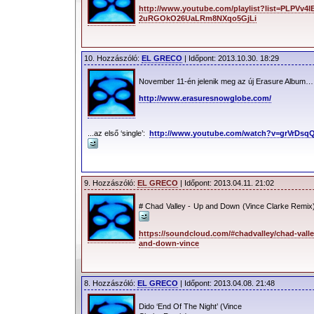
http://www.youtube.com/playlist?list=PLPVv4I
2uRGOkO26UaLRm8NXqo5GjLi
10. Hozzászóló:
EL GRECO
| Időpont: 2013.10.30. 18:29
November 11-én jelenik meg az új Erasure Album…
http://www.erasuresnowglobe.com/
...az első ‘single’:
http://www.youtube.com/watch?v=grVrDsq
9. Hozzászóló:
EL GRECO
| Időpont: 2013.04.11. 21:02
# Chad Valley - Up and Down (Vince Clarke Rem
https://soundcloud.com/#chadvalley/chad-vall
and-down-vince
8. Hozzászóló:
EL GRECO
| Időpont: 2013.04.08. 21:48
Dido ‘End Of The Night’ (Vince