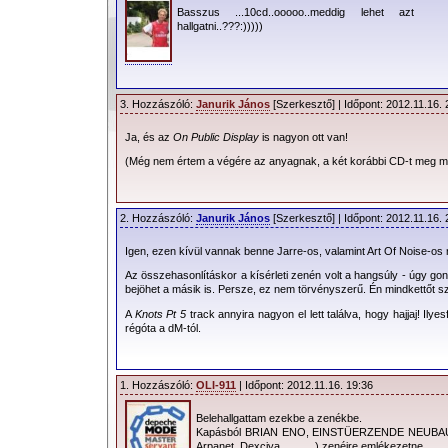
Basszus ...10cd..ooooo..meddig lehet azt
hallgatni..???:)))))
3. Hozzászóló:
Janurik János
[Szerkesztő] | Időpont: 2012.11.16. 
Ja, és az
On Public Display
is nagyon ott van!
(Még nem értem a végére az anyagnak, a két korábbi CD-t meg már
2. Hozzászóló:
Janurik János
[Szerkesztő] | Időpont: 2012.11.16. 
Igen, ezen kívül vannak benne Jarre-os, valamint Art Of Noise-o
Az összehasonlításkor a kísérleti zenén volt a hangsúly - úgy go
bejöhet a másik is. Persze, ez nem törvényszerű. Én mindkettőt s
A
Knots Pt 5
track annyira nagyon el lett találva, hogy hajjaj! Ilye
régóta a dM-tól.
1. Hozzászóló:
OLI-911
| Időpont: 2012.11.16. 19:36
Belehallgattam ezekbe a zenékbe.
Kapásból BRIAN ENO, EINSTÜERZENDE NEUBAU
Arpanet, Dexciya…........) zenéire emlékezetne,