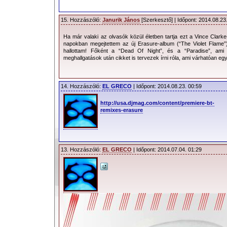
15. Hozzászóló:
Janurik János
[Szerkesztő] | Időpont: 2014.08.23
Ha már valaki az olvasók közül életben tartja ezt a Vince Clark
napokban megejtettem az új Erasure-album (“The Violet Flame”) 
hallottam! Főként a “Dead Of Night”, és a “Paradise”, am
meghallgatások után cikket is tervezek írni róla, ami várhatóan eg
14. Hozzászóló:
EL GRECO
| Időpont: 2014.08.23. 00:59
http://usa.djmag.com/content/premiere-bt-
remixes-erasure
13. Hozzászóló:
EL GRECO
| Időpont: 2014.07.04. 01:29