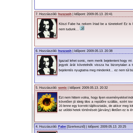
7. Hozzászóló:
huszash
| Időpont: 2009.05.13. 20:41
Köszi Fabe ha nekem írtad be a tüneteket! Ez is
nem tudunk…
6. Hozzászóló:
huszash
| Időpont: 2009.05.13. 20:38
Igazad lehet sonic, nem merik bejelenteni hogy m
jegyek árát követelnék vissza ha bizonytalan a
bejelentés nyugtatna meg mindenkit… ez nem túl b
5. Hozzászóló:
sonic
| Időpont: 2009.05.13. 20:32
Ezt nem hittem volna, hogy ilyen eseményekkel indu
követően jó ideig tilos a repülőre szállás, ezért to
Jó lenne egy korrekt tájékoztatás, de akkor meg kit
az utóbbi hetek történéseit (járvány) illetően ez is ér
4. Hozzászóló:
Fabe
[Szerkesztő] | Időpont: 2009.05.13. 20:25