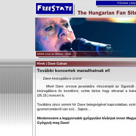
Főoldal
|
dep
Hírek | Dave Gahan
További koncertek maradhatnak el!
Dave kivizsgálásra szorul
Mivel Dave orvosai javaslatára visszarepül az Egyesül
kivizsgálásra és kezelésre, szinte biztos hogy elmarad a bukar
(05.18.) koncert is.
Továbbra sincs semmi hír Dave betegségével kapcsolatban, ezé
gyomorrontásról van szó... Sajnos…
Mindenesetre a leggyorsabb gyógyulást kívánjuk innen Magya
Gyógyulj meg Dave!