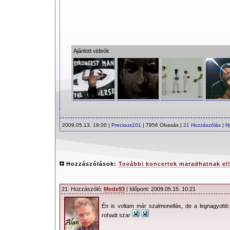
Ajánlott videók
2009.05.13. 19:00 |
Precious101
| 7956 Olvasás |
21 Hozzászólás
|
N
Hozzászólások:
További koncertek maradhatnak el
21. Hozzászóló:
Mode93
| Időpont: 2009.05.15. 10:21
Én is voltam már szalmonellás, de a legnagyob
rohadt szar