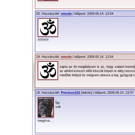
20. Hozzászóló:
smode
| Időpont: 2009.05.14. 13:54
!!!!!!!!!!!!
19. Hozzászóló:
smode
| Időpont: 2009.05.14. 13:54
sajna az én meglátásom is az, hogy valami komoly 
az athéni koncert előtt készült képen is elég rosszu
mielőbb felépül és mégsem akkora a baj. gyógyulj
18. Hozzászóló:
Precious101
[Admin] | Időpont: 2009.05.14. 13:37
Így
volt
megírva…