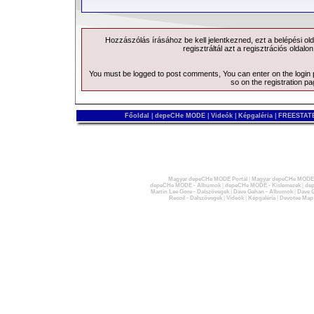
Hozzászólás írásához be kell jelentkezned, ezt a
belépési
old
regisztráltál azt a
regisztrációs
oldalon
You must be logged to post comments, You can enter on the
login
so on the
registration p
Főoldal
|
depeCHe MODE
|
Videók
|
Képgaléria
|
FREESTATE
Magyar depeCHe MODE Portál
|
Magyar depeCHe MODE 
depeCHe MODE - Albumok
|
depeCHe MODE - Kislemezek
|
dep
Martin Lee Gore - Dalszövegek
|
Dave Gahan - Albumok
|
Dave G
Recoil - Dalszövegek
|
Videók
|
Képgaléria
|
Devotee Map