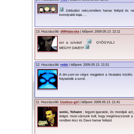
Jobbulást neki,remélem hamar felépül és n
komolyabb baja…..
13. Hozzászóló:
dMHalacska
| Időpont: 2009.05.13. 22:11
ezt a szívást!
GYÓGYULJ
MEG!!!!! DAVE!!!!
12. Hozzászóló:
robb
| Időpont: 2009.05.13. 21:51
A dm.com-on végre megjelent a hivatalos közlés: g
folytatódik a turné.
11. Hozzászóló:
Useless-girl
| Időpont: 2009.05.13. 21:41
sonic, Yohann
: legyen igazatok, és mondjuk azt,
dolgot. most várnunk kell, hogy megérkezzenek a h
rendben lesz és Dave hamar felépül.