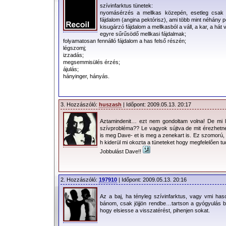
szívinfarktus tünetek:
nyomásérzés a mellkas közepén, esetleg csak fu
fájdalom (angina pektórisz), ami több mint néhány p
kisugárzó fájdalom a mellkasból a váll, a kar, a hát
egyre sűrűsödő mellkasi fájdalmak;
folyamatosan fennálló fájdalom a has felső részén;
légszomj;
izzadás;
megsemmisülés érzés;
ájulás;
hányinger, hányás.
3. Hozzászóló:
huszash
| Időpont: 2009.05.13. 20:17
Aztamindenit… ezt nem gondoltam volna! De mi le
szívprobléma?? Le vagyok sújtva de mit érezhetnek
is meg Dave- et is meg a zenekart is. Ez szomorú,
h kiderül mi okozta a tüneteket hogy megfelelően tu
Jobbulást Dave!!
2. Hozzászóló:
197910
| Időpont: 2009.05.13. 20:16
Az a baj, ha tényleg szívinfarktus, vagy vmi has
bánom, csak jöjjön rendbe…tartson a gyógyulás 
hogy elsiesse a visszatérést, pihenjen sokat.