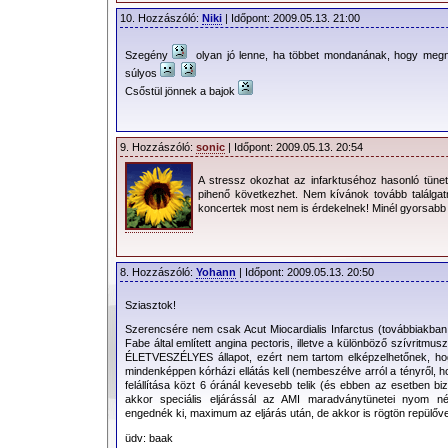
10. Hozzászóló:
Niki
| Időpont: 2009.05.13. 21:00
Szegény
olyan jó lenne, ha többet mondanának, hogy meg
súlyos
Csőstül jönnek a bajok
9. Hozzászóló:
sonic
| Időpont: 2009.05.13. 20:54
A stressz okozhat az infarktuséhoz hasonló tüne
pihenő következhet. Nem kívánok tovább találgat
koncertek most nem is érdekelnek! Minél gyorsabb 
8. Hozzászóló:
Yohann
| Időpont: 2009.05.13. 20:50
Sziasztok!
Szerencsére nem csak Acut Miocardialis Infarctus (továbbiakban 
Fabe által említett angina pectoris, illetve a különböző szívritm
ÉLETVESZÉLYES állapot, ezért nem tartom elképzelhetőnek, ho
mindenképpen kórházi ellátás kell (nembeszélve arról a tényről, 
felállítása közt 6 óránál kevesebb telik (és ebben az esetben bi
akkor speciális eljárássál az AMI maradványtünetei nyom né
engednék ki, maximum az eljárás után, de akkor is rögtön repülőve
üdv: baak