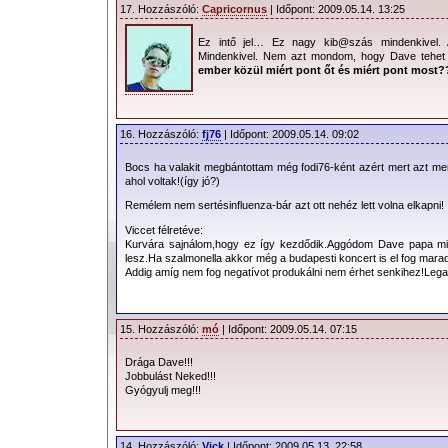
17. Hozzászóló:
Capricornus
| Időpont: 2009.05.14. 13:25
Ez intő jel… Ez nagy kib@szás mindenkivel. A
Mindenkivel. Nem azt mondom, hogy Dave tehet r
ember közül miért pont őt és miért pont most?
16. Hozzászóló:
fj76
| Időpont: 2009.05.14. 09:02
Bocs ha valakit megbántottam még fodi76-ként azért mert azt m
ahol voltak!(így jó?)
Remélem nem sertésinfluenza-bár azt ott nehéz lett volna elkapni!
Viccet félretéve:
Kurvára sajnálom,hogy ez így kezdődik.Aggódom Dave papa miat
lesz.Ha szalmonella akkor még a budapesti koncert is el fog marad
Addig amíg nem fog negatívot produkálni nem érhet senkihez!Lega
15. Hozzászóló:
mó
| Időpont: 2009.05.14. 07:15
Drága Dave!!!
Jobbulást Neked!!!
Gyógyulj meg!!!
14. Hozzászóló:
Vick
| Időpont: 2009.05.13. 22:58