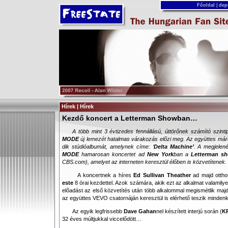
Főoldal
|
dep
Hírek | Hírek
Kezdő koncert a Letterman Showban…
A több mint 3 évtizedes fennállású, úttörőnek számító szint
MODE
új lemezét hatalmas várakozás előzi meg. Az együttes márc
dik stúdióalbumát, amelynek címe: ‘
Delta Machine’
. A megjelen
MODE
hamarosan koncertet ad
New York
ban a
Letterman s
CBS.com
), amelyet az interneten keresztül élőben is közvetítenek.
A koncertnek a híres
Ed Sullivan Theather
ad majd ottho
este
8 órai kezdettel. Azok számára, akik ezt az alkalmat valamilyen
előadást az első közvetítés után több alkalommal megismétlik majd.
az együttes VEVO csatornáján keresztül is elérhető teszik minden
Az egyik legfrissebb
Dave Gahan
nel készített interjú során (
K
32 éves múltjukkal viccelődött…