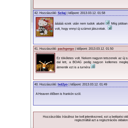
42. Hozzászóló:
Szilaj
| Időpont: 2013.03.12. 01:58
ááááá ezek után nem tudok aludni
Még jobban 
volt, hogy ennyi új számot játszottak.
41. Hozzászóló:
pachgergo
| Időpont: 2013.03.12. 01:50
Ez tökéletes volt. Nekem nagyon tetszenek az új s
dal lett, a BOAG pedig nagyon kellemes meglep
átmentik ezt is a turnéra
40. Hozzászóló:
lxd2yo
| Időpont: 2013.03.12. 01:49
A Heaven élőben is frankón szól.
Hozzászólás írásához be kell jelentkezned, ezt a
belépési
old
regisztráltál azt a
regisztrációs
oldalon