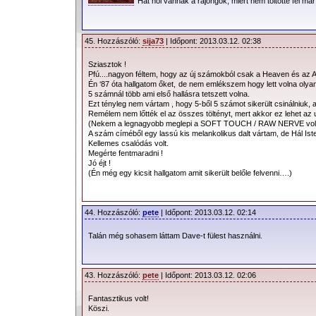
Hát hol vannak a rajongók, miért nem töltötte fel má
45. Hozzászóló:
sija73
| Időpont: 2013.03.12. 02:38
Sziasztok !
Pfú....nagyon féltem, hogy az új számokból csak a Heaven és az A
Én ‘87 óta hallgatom őket, de nem emlékszem hogy lett volna olya
5 számnál több ami első hallásra tetszett volna.
Ezt tényleg nem vártam , hogy 5-ből 5 számot sikerült csinálniuk, a
Remélem nem lőtték el az összes töltényt, mert akkor ez lehet az 
(Nekem a legnagyobb meglepi a SOFT TOUCH / RAW NERVE vol
A szám címéből egy lassú kis melankolikus dalt vártam, de Hál Ist
Kellemes csalódás volt.
Megérte fentmaradni !
Jó éjt !
(Én még egy kicsit hallgatom amit sikerült belőle felvenni….)
44. Hozzászóló:
pete
| Időpont: 2013.03.12. 02:14
Talán még sohasem láttam Dave-t fülest használni.
43. Hozzászóló:
pete
| Időpont: 2013.03.12. 02:06
Fantasztikus volt!
Köszi.