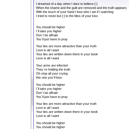
I dreamed of a day when I dare to believe [-]
When the shame and the guilt are removed and the truth appears
With the touch of your hand I lose who I am if I watching
I tried to resist but [-] to the bliss of your kiss
You should be higher
I`ll take you higher
Don`t be affraid
You`ll just have to pray
Your lies are more attractive than your truth
Love is all I want
Your lies are written down there in your book
Love is all I want
Your arms are infected
They`re holding the truth
Oh stop all your crying
this one you`ll lose
You should be higher
I`ll take you higher
Don`t be affraid
You`ll just have to pray
Your lies are more attractive than your truth
Love is all I want
Your lies are written down there in your book
Love is all I want
You should be higher
You should be higher