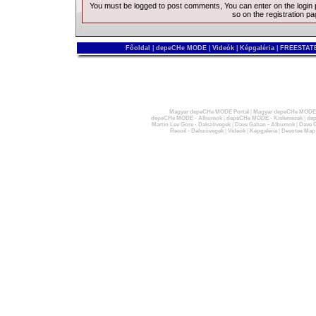
You must be logged to post comments, You can enter on the
login
so on the
registration p
Főoldal
|
depeCHe MODE
|
Videók
|
Képgaléria
|
FREESTATE
Magyar depeCHe MODE Portál
|
Magyar depeCHe MODE 
depeCHe MODE - Albumok
|
depeCHe MODE - Kislemezek
|
dep
Martin Lee Gore - Dalszövegek
|
Dave Gahan - Albumok
|
Dave G
Recoil - Dalszövegek
|
Videók
|
Képgaléria
|
Devotee Map