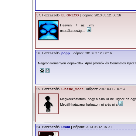
57. Hozzászóló:
EL GRECO
| Időpont: 2013.03.12. 08:16
Heaven / az vmi
csudálatosság…
56. Hozzászóló:
popp
| Időpont: 2013.03.12. 08:16
Nagyon keményen idepakoltak. Apró pihenők és folyamatos lejáts
55. Hozzászóló:
Classic_Mode
| Időpont: 2013.03.12. 07:57
Megkockáztatom, hogy a Should be Higher az egyi
Megállíthatatlanul hallgatom újra és újra
54. Hozzászóló:
Droid
| Időpont: 2013.03.12. 07:31