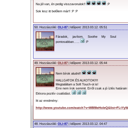
Na jól van, én pedig visszavonulok!!
:P
Sok lesz itt belőlem már!! :P :P
50. Hozzászóló:
OLI-87
| Időpont: 2013.03.12. 05:51
Fáradok, javítom, Soothe My Soul
pontosabban…...
:P
49. Hozzászóló:
OLI-87
| Időpont: 2013.03.12. 05:44
Nem bírok aludni!!
HALLGATOK ÉS ALKOTOK!!!!
Megtaláltam a Soft Touch-ot is!
Erre nem írok semmit. Erről csak a jó ízlés határain
Ekkora pozitív csalódást.
Itt az eredmény:
http://www.youtube.com/watch?v=W8I9IeHoleQ&list=FLt
48. Hozzászóló:
OLI-87
| Időpont: 2013.03.12. 04:47