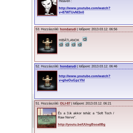
Heaven :
http://www.youtube.com/watch?
v=87WTUvNI3n0
53. Hozzászóló:
hondarudi
| Időpont: 2013.03.12. 06:56
HIBÁTLANOK
52. Hozzászóló:
hondarudi
| Időpont: 2013.03.12. 06:46
http://www.youtube.com/watch?
v=gheOuGpzYhI
51. Hozzászóló:
OLI-87
| Időpont: 2013.03.12. 06:21
És a 3.ik akkor tehát: a “Soft Toch /
Raw Nerve”.
http://youtu.be/UUngBsoa0Bg