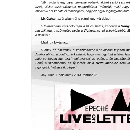
“Mi mindig is egy olyan zenekar voltunk, akiket senki sem ér
azok, akiket számtalanszor megpróbáltak ’másolni’; majd nagy
mindenki azt kezdte el mondogatni, hogy az egyik legnagyobb hat
Mr. Gahan
az új albumról is elárult egy-két dolgot…
“Határozottan érezhető rajta a blues hatás, zeneileg a
Songs
hasonlítanám, szövegileg pedig a
Violator
hoz áll a legközelebb.
M
a dalokat.”
Majd így folytatta…
“Ennek az albumnak a készítésekor a stúdióban teljesen me
Amikor ahhoz a ponthoz érkeztünk, hogy már úgy tűnt a teljes leme
még se legyen így, újra ’megkavartuk’ az egészet és hozzátettü
Ebből a szempontból az új lemezünk a
Delta Machine
sem kül
rajongóink hallhassák végre.”
Jay Tilles, Radio.com / 2013. február 28.