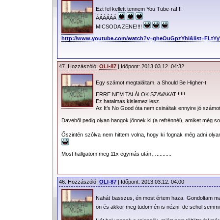
Ezt fel kellett tennem You Tube-ra!!!!
ÁÁÁÁÁÁ
MICSODA ZENE!!!!
http://www.youtube.com/watch?v=gheOuGpzYhI&list=FLt
47. Hozzászóló:
OLI-87
| Időpont: 2013.03.12. 04:32
Egy számot megtaláltam, a Should Be Higher-t.
ERRE NEM TALÁLOK SZAVAKAT !!!!!
Ez hatalmas kislemez lesz.
Az It’s No Good óta nem csináltak ennyire jó számot 
Daveből pedig olyan hangok jönnek ki (a refrénnél), amiket még s
Őszintén szólva nem hittem volna, hogy ki fognak még adni olyan
Most hallgatom meg 11x egymás után…..........
46. Hozzászóló:
OLI-87
| Időpont: 2013.03.12. 04:00
Nahát basszus, én most értem haza. Gondoltam maj
on és akkor meg tudom én is nézni, de sehol semm