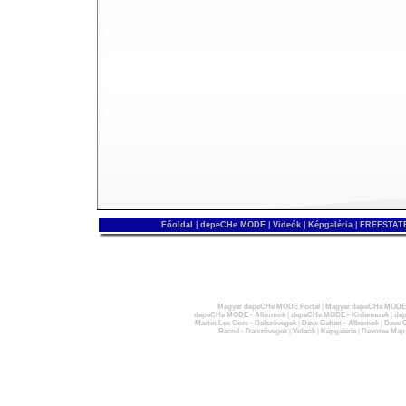
Főoldal
|
depeCHe MODE
|
Videók
|
Képgaléria
|
FREESTATE
Magyar depeCHe MODE Portál
|
Magyar depeCHe MODE 
depeCHe MODE - Albumok
|
depeCHe MODE - Kislemezek
|
dep
Martin Lee Gore - Dalszövegek
|
Dave Gahan - Albumok
|
Dave G
Recoil - Dalszövegek
|
Videók
|
Képgaléria
|
Devotee Map