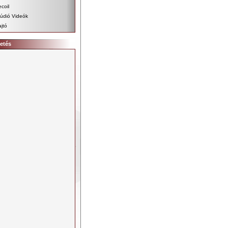
coil
údió Videók
jtó
etés