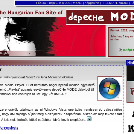
Főoldal
|
depeCHe MODE
|
Videók
|
Képgaléria
|
FREESTATE cuccok
|
Fó
Péntek, 2026. aug
Jelenleg 0 tag és
minket.
Belépé
Hird
?
re utaló nyomokat fedeztünk fel a Microsoft oldalain.
s Media Player 11-et bemutató angol nyelvű oldalon figyelhető
mó „Playlist” ugyanis egytől-egyig depeCHe MODE dalokból áll.
Windows-hoz csatoljon az MS egy-két dM CD-t.
zerencséjük találkozni az új Windows Vista operációs rendszerrel, valószínűleg
k, hogy dM rajongó bújhat meg a dizájnerek csapatában, hiszen az alap fekete Start
 A letisztult, kelletős külső csábítóan kívánkozik telepítésre.
Screenshots