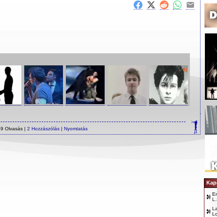
9 Olvasás |
2 Hozzászólás
|
Nyomtatás
Kap
E
L.
L
L