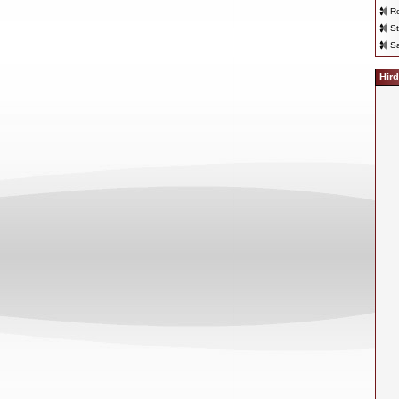
Re
St
Sa
Hird