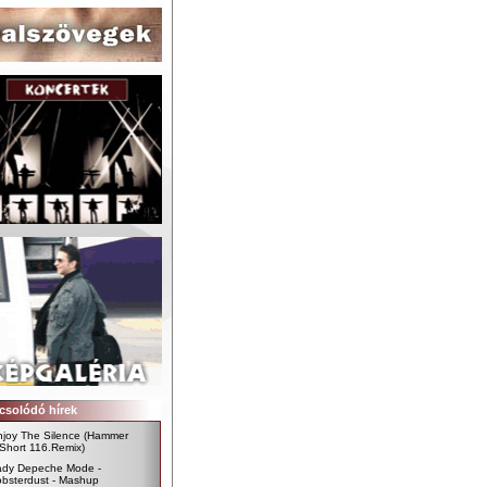
csolódó hírek
njoy The Silence (Hammer
Short 116.Remix)
ady Depeche Mode -
obsterdust - Mashup