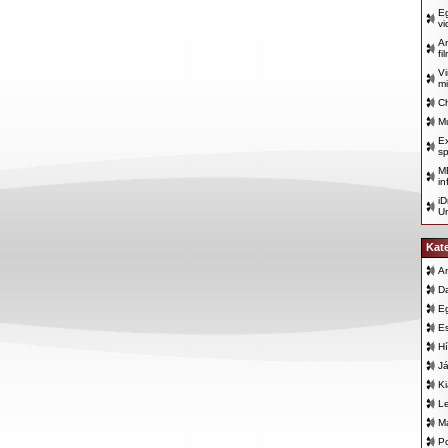
Eg
vi
A
fi
V
mi
Ch
Mu
Ex
sp
M
in
iD
Un
Kat
An
D
E
E
Hí
Já
K
L
Ma
Po