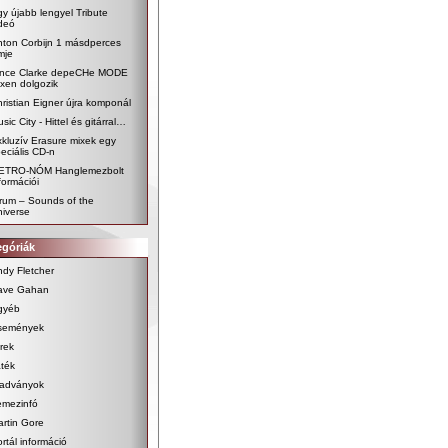
y újabb lengyel Tribute
deó
nton Corbijn 1 másdperces
lmje
ince Clarke depeCHe MODE
xen dolgozik
ristian Eigner újra komponál
sic City - Hittel és gitárral…
kluzív Erasure mixek egy
eciális CD-n
ETRO-NÓM Hanglemezbolt
formációi
rum – Sounds of the
iverse
egóriák
dy Fletcher
ave Gahan
gyéb
semények
rek
ték
iadványok
emezinfó
rtin Gore
rtál információ