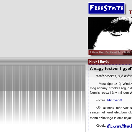
Hírek | Egyéb
A nagy testvér figyel
Ismét érdekes, s jó ízlés
Most épp az új Window
meg néhány érdekesség, a de
Nem is rossz irány, minden 
Forrás:
Microsoft
Sőt, akiknek már volt s
szintén felmerülhetett bennü
menü színvilága is erre hajaz.
Képek:
Windows Vista 