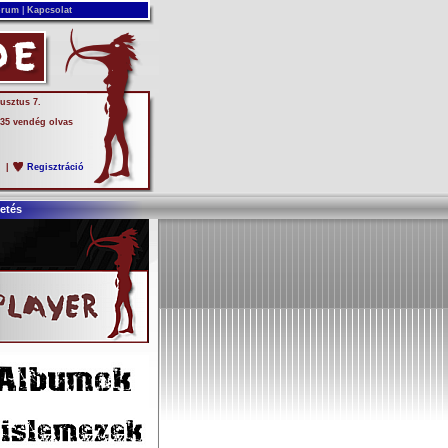
rum
|
Kapcsolat
usztus 7.
 35 vendég olvas
s
|
Regisztráció
etés