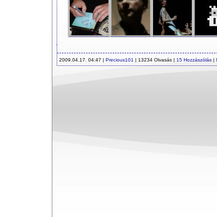
2009.04.17. 04:47 |
Precious101
| 13234 Olvasás |
15 Hozzászólás
|