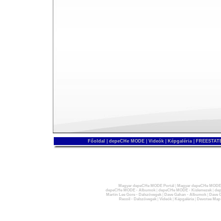
Főoldal
|
depeCHe MODE
|
Videók
|
Képgaléria
|
FREESTATE
Magyar depeCHe MODE Portál
|
Magyar depeCHe MODE 
depeCHe MODE - Albumok
|
depeCHe MODE - Kislemezek
|
dep
Martin Lee Gore - Dalszövegek
|
Dave Gahan - Albumok
|
Dave G
Recoil - Dalszövegek
|
Videók
|
Képgaléria
|
Devotee Map