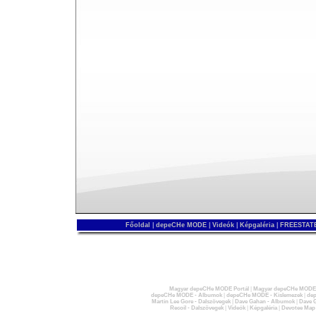
Főoldal
|
depeCHe MODE
|
Videók
|
Képgaléria
|
FREESTATE
Magyar depeCHe MODE Portál
|
Magyar depeCHe MODE 
depeCHe MODE - Albumok
|
depeCHe MODE - Kislemezek
|
dep
Martin Lee Gore - Dalszövegek
|
Dave Gahan - Albumok
|
Dave G
Recoil - Dalszövegek
|
Videók
|
Képgaléria
|
Devotee Map