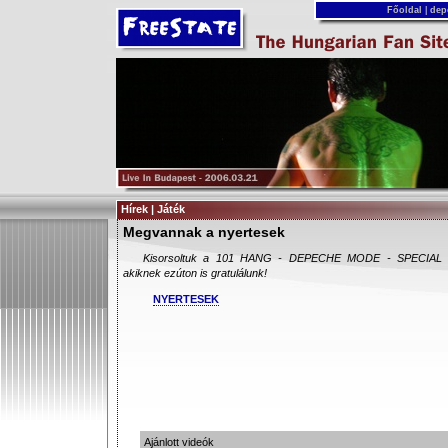
Főoldal
|
dep
Hírek | Játék
Megvannak a nyertesek
Kisorsoltuk a 101 HANG - DEPECHE MODE - SPECIAL TR
akiknek ezúton is gratulálunk!
NYERTESEK
Ajánlott videók