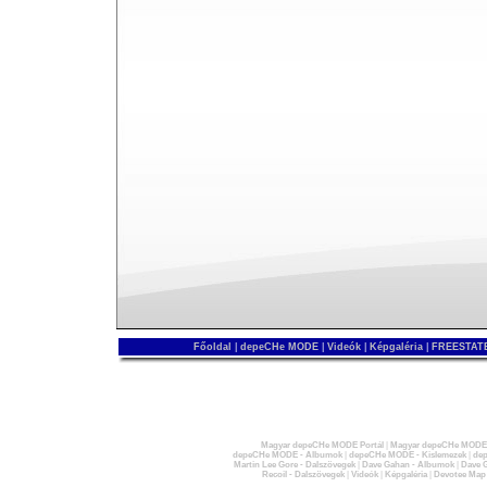
Főoldal
|
depeCHe MODE
|
Videók
|
Képgaléria
|
FREESTATE
Magyar depeCHe MODE Portál
|
Magyar depeCHe MODE 
depeCHe MODE - Albumok
|
depeCHe MODE - Kislemezek
|
dep
Martin Lee Gore - Dalszövegek
|
Dave Gahan - Albumok
|
Dave G
Recoil - Dalszövegek
|
Videók
|
Képgaléria
|
Devotee Map