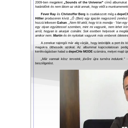
2009-ben megjelent
„Sounds of the Universe”
című albumukat 
határidőnk és nem látom az okát annak, hogy ettől a munkamenettől
Fever Ray
és
Christoffer Berg
is csatlakozott még a
depeC
Hillier
produceren kívül.
„Ő (Ben) egy igazán nagyszerű zenész é
hozzá lelkesen
Gahan
.
„Nem fél attól, hogy ki is mondja - ’Van egy
egy olyan együttessel szemben, mint mi vagyunk, nem lehet kö
arról, hogyan is akarjuk csinálni. Sok esetben helyesek a meglát
amikor nem.
Martin
és én nyitottak vagyunk más emberek ötleteire
A zenekar rajongói már alig várják, hogy letöröljék a port és k
magukra ölthessék azokat. Az albummal kapcsolatosan pedi
kerékvágásban halad a
depeCHe MODE
számára, melyet majd újr
„Már vannak kész terveink, jövőre újra turnéra indulunk.”
-
beszélgetést.