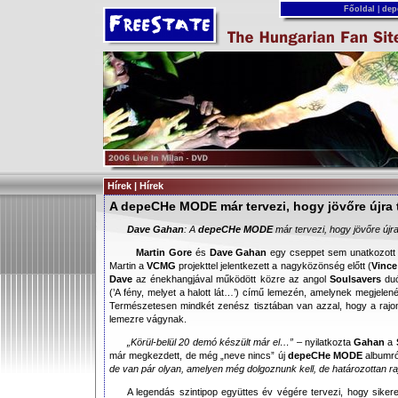
Főoldal
|
dep
Hírek | Hírek
A depeCHe MODE már tervezi, hogy jövőre újra 
Dave Gahan
: A
depeCHe MODE
már tervezi, hogy jövőre újra
Martin Gore
és
Dave Gahan
egy cseppet sem unatkozott 
Martin a
VCMG
projekttel jelentkezett a nagyközönség előtt (
Vince
Dave
az énekhangjával működött közre az angol
Soulsavers
du
(’A fény, melyet a halott lát…’) című lemezén, amelynek megjelen
Természetesen mindkét zenész tisztában van azzal, hogy a rajo
lemezre vágynak.
„Körül-belül 20 demó készült már el…”
– nyilatkozta
Gahan
a
már megkezdett, de még „neve nincs” új
depeCHe MODE
albumr
de van pár olyan, amelyen még dolgoznunk kell, de határozottan ra
A legendás szintipop együttes év végére tervezi, hogy sikere