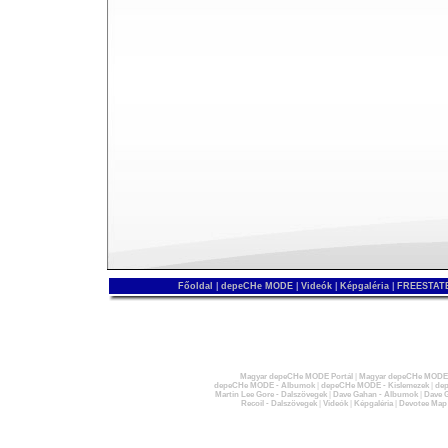
Főoldal
|
depeCHe MODE
|
Videók
|
Képgaléria
|
FREESTATE
Magyar depeCHe MODE Portál
|
Magyar depeCHe MODE 
depeCHe MODE - Albumok
|
depeCHe MODE - Kislemezek
|
dep
Martin Lee Gore - Dalszövegek
|
Dave Gahan - Albumok
|
Dave G
Recoil - Dalszövegek
|
Videók
|
Képgaléria
|
Devotee Map