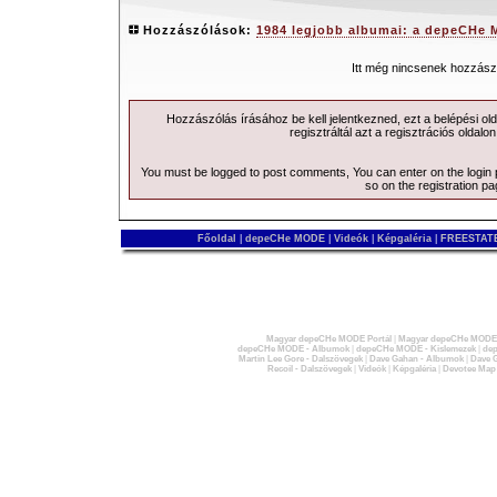
Hozzászólások:
1984 legjobb albumai: a depeCHe
Itt még nincsenek hozzász
Hozzászólás írásához be kell jelentkezned, ezt a
belépési
old
regisztráltál azt a
regisztrációs
oldalon
You must be logged to post comments, You can enter on the
login
so on the
registration p
Főoldal
|
depeCHe MODE
|
Videók
|
Képgaléria
|
FREESTATE
Magyar depeCHe MODE Portál
|
Magyar depeCHe MODE 
depeCHe MODE - Albumok
|
depeCHe MODE - Kislemezek
|
dep
Martin Lee Gore - Dalszövegek
|
Dave Gahan - Albumok
|
Dave G
Recoil - Dalszövegek
|
Videók
|
Képgaléria
|
Devotee Map