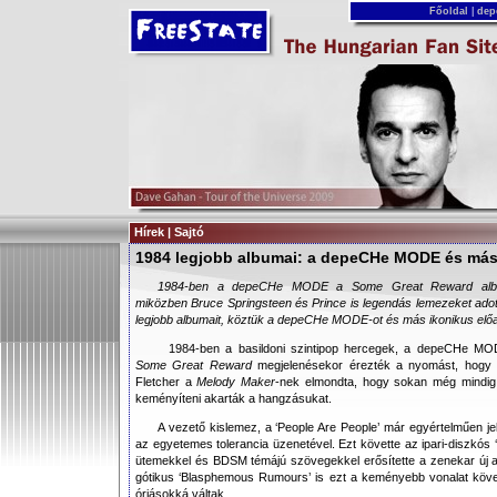
Főoldal
|
dep
Hírek | Sajtó
1984 legjobb albumai: a depeCHe MODE és má
1984-ben a depeCHe MODE a Some Great Reward albumm
miközben Bruce Springsteen és Prince is legendás lemezeket adott
legjobb albumait, köztük a depeCHe MODE-ot és más ikonikus elő
1984-ben a basildoni szintipop hercegek, a depeCHe MO
Some Great Reward
megjelenésekor érezték a nyomást, hogy b
Fletcher a
Melody Maker
-nek elmondta, hogy sokan még mindig g
keményíteni akarták a hangzásukat.
A vezető kislemez, a ‘People Are People’ már egyértelműen jel
az egyetemes tolerancia üzenetével. Ezt követte az ipari-diszkós 
ütemekkel és BDSM témájú szövegekkel erősítette a zenekar új ar
gótikus ‘Blasphemous Rumours’ is ezt a keményebb vonalat követ
óriásokká váltak.