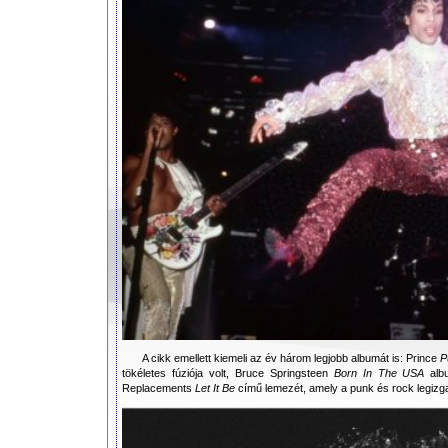
A cikk emellett kiemeli az év három legjobb albumát is: Prince
P
tökéletes fúziója volt, Bruce Springsteen
Born In The USA
albu
Replacements
Let It Be
című lemezét, amely a punk és rock legizg