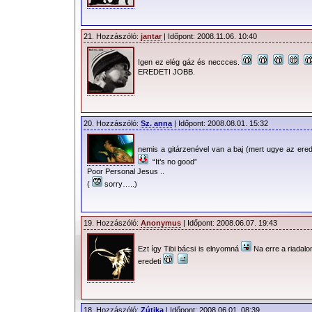
21. Hozzászóló:
jantar
| Időpont: 2008.11.06. 10:40
Igen ez elég gáz és neccces.
EREDETI JOBB.
20. Hozzászóló:
Sz. anna
| Időpont: 2008.08.01. 15:32
nemis a gitárzenével van a baj (mert ugye az ere
“It’s no good”
Poor Personal Jesus ..
(
sorry…..)
19. Hozzászóló:
Anonymus
| Időpont: 2008.06.07. 19:43
Ezt így Tibi bácsi is elnyomná
Na erre a riadalo
eredeti
18. Hozzászóló:
Zútika
| Időpont: 2008.06.01. 08:39