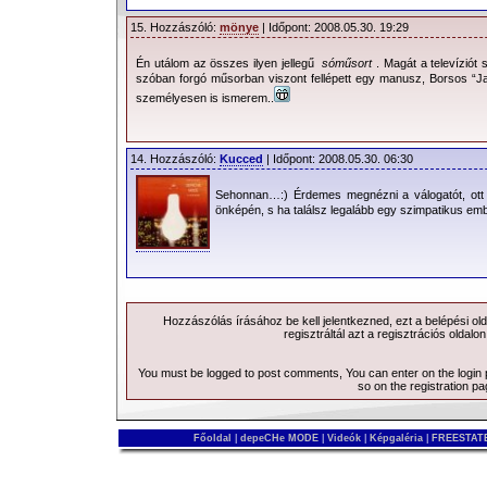
15. Hozzászóló:
mönye
| Időpont: 2008.05.30. 19:29
Én utálom az összes ilyen jellegű
sóműsort
. Magát a televíziót
szóban forgó műsorban viszont fellépett egy manusz, Borsos “Ja
személyesen is ismerem..
14. Hozzászóló:
Kucced
| Időpont: 2008.05.30. 06:30
Sehonnan…:) Érdemes megnézni a válogatót, ott 
önképén, s ha találsz legalább egy szimpatikus em
Hozzászólás írásához be kell jelentkezned, ezt a
belépési
old
regisztráltál azt a
regisztrációs
oldalon
You must be logged to post comments, You can enter on the
login
so on the
registration p
Főoldal
|
depeCHe MODE
|
Videók
|
Képgaléria
|
FREESTATE