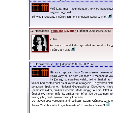
Való igaz, most meghallgattam, tényleg hangulat
nagyon nagy volt.
Tényleg Frusciante kísérte? Ezt nem is tudtam, köszi az infót!
17. Hozzászóló:
Faith and Devotion
| Időpont: 2008.05.30. 20:56
Zútika!
Az utolsó mondatodat igazolhatom, ráadásul eg
kíséri Cash urat.
16. Hozzászóló:
Zútika
| Időpont: 2008.05.30. 20:48
Hát az az igazság, hogy Én se szeretem ezeket a 
Ligája vagy mi, az nem volt rossz. A Megasztár vá
ha jön egy szimpatikus valaki, aki jól énekel, az
valami borzasztó zenét és akkor kész a tragédia. Ez gyakran előf
pontosan Spektrumot, National Geographicot, Discoveryt, hasonl
(nemcsak akkor, amikor Depeche Mode megy). A Társulattal is 
énekelnek, hanem mást is, amiket nem bírok. De persze nem ítél
mindig jobb, mint Győzike buksiját bámulni…
De nagyon elkanyarodtunk a témától azt hiszem! A lényeg: ez az e
Johny Cash bácsi biztos jobban tolta a “Személyes Jézust”!