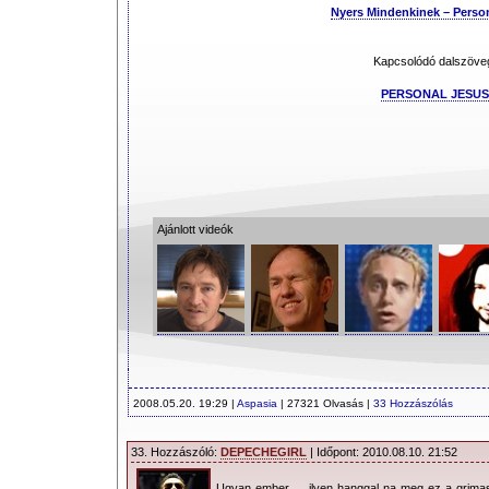
Nyers Mindenkinek – Perso
Kapcsolódó dalszöve
PERSONAL JESUS
Ajánlott videók
2008.05.20. 19:29 |
Aspasia
| 27321 Olvasás |
33 Hozzászólás
33. Hozzászóló:
DEPECHEGIRL
| Időpont: 2010.08.10. 21:52
Ugyan ember…. ilyen hanggal na meg ez a grimas