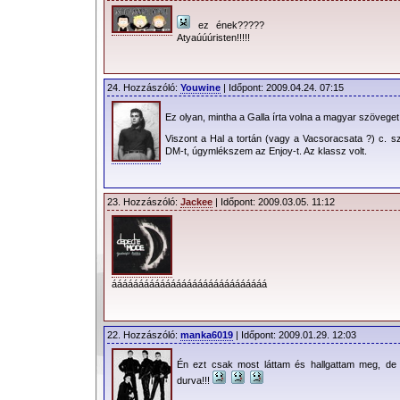
ez ének?????
Atyaúúúristen!!!!!
24. Hozzászóló:
Youwine
| Időpont: 2009.04.24. 07:15
Ez olyan, mintha a Galla írta volna a magyar szövege
Viszont a Hal a tortán (vagy a Vacsoracsata ?) c. sz
DM-t, úgymlékszem az Enjoy-t. Az klassz volt.
23. Hozzászóló:
Jackee
| Időpont: 2009.03.05. 11:12
ááááááááááááááááááááááááááááá
22. Hozzászóló:
manka6019
| Időpont: 2009.01.29. 12:03
Én ezt csak most láttam és hallgattam meg, de
durva!!!