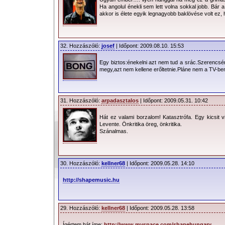
Ha angolul énekli sem lett volna sokkal jobb. Bár a
akkor is élete egyik legnagyobb baklövése volt ez, h
32. Hozzászóló:
josef
| Időpont: 2009.08.10. 15:53
Egy biztos:énekelni azt nem tud a srác.Szerencs
megy,azt nem kellene erőltetnie.Pláne nem a TV-be
31. Hozzászóló:
arpadasztalos
| Időpont: 2009.05.31. 10:42
Hát ez valami borzalom! Katasztrófa. Egy kicsit v
Levente. Önkritika öreg, önkritika.
Szánalmas.
30. Hozzászóló:
kellner68
| Időpont: 2009.05.28. 14:10
http://shapemusic.hu
29. Hozzászóló:
kellner68
| Időpont: 2009.05.28. 13:58
Ígértem hát íme:
http://www.myspace.com/shapehungary