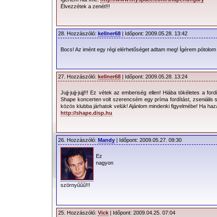
Élvezzétek a zenét!!!
28. Hozzászóló:
kellner68
| Időpont: 2009.05.28. 13:42
Bocs! Az imént egy régi elérhetőséget adtam meg! Ígérem pótolom a
27. Hozzászóló:
kellner68
| Időpont: 2009.05.28. 13:24
Jujj-jujj-jujj!!! Ez vétek az emberiség ellen! Hiába tökéletes a f
Shape koncerten volt szerencsém egy príma fordítást, zseniális 
közös klubba járhatok velük! Ajánlom mindenki figyelmébe! Ha haz
http://shape.disp.hu
26. Hozzászóló:
Mandy
| Időpont: 2009.05.27. 09:30
Ez
nagyon
szörnyűűű!!!
25. Hozzászóló:
Vick
| Időpont: 2009.04.25. 07:04