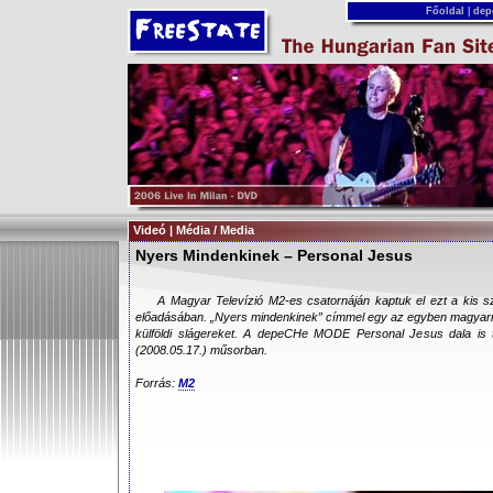
Főoldal
|
dep
Videó | Média / Media
Nyers Mindenkinek – Personal Jesus
A Magyar Televízió M2-es csatornáján kaptuk el ezt a kis 
előadásában. „Nyers mindenkinek” címmel egy az egyben magyarra 
külföldi slágereket. A depeCHe MODE Personal Jesus dala is t
(2008.05.17.) műsorban.
Forrás:
M2