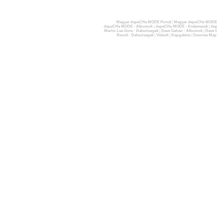
Magyar depeCHe MODE Portál
|
Magyar depeCHe MODE 
depeCHe MODE - Albumok
|
depeCHe MODE - Kislemezek
|
dep
Martin Lee Gore - Dalszövegek
|
Dave Gahan - Albumok
|
Dave G
Recoil - Dalszövegek
|
Videók
|
Képgaléria
|
Devotee Map