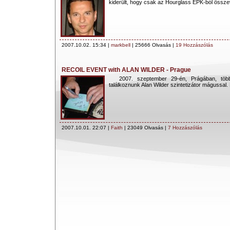
kiderült, hogy csak az Hourglass EPK-ból össze
2007.10.02. 15:34 |
markbell
| 25666 Olvasás |
19 Hozzászólás
RECOIL EVENT with ALAN WILDER - Prague
2007. szeptember 29-én, Prágában, több
találkoznunk Alan Wilder szintetizátor mágussal.
2007.10.01. 22:07 |
Faith
| 23049 Olvasás |
7 Hozzászólás