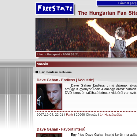
Főoldal
|
dep
Videók
Havi bontású archívum
Dave Gahan - Endless [Acoustic]
Dave Gahan Endless című dalának akuszt
amúgy is gyönyörű dalt. A dal egy orosz oldalon
DVD lemezén található bónusz videóról van szó. 
2007.10.04. 22:01 |
Faith
| 20668 Olvasás |
14 Hozzászólás
Dave Gahan - Favorit interjú
Egy friss Dave Gahan interjú került ma adá