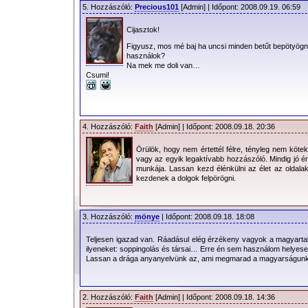
5. Hozzászóló:
Precious101
[Admin] | Időpont: 2008.09.19. 06:59
Cijasztok!
Figyusz, mos mé baj ha uncsi minden betűt bepötyögni
használok?
Na mek me doli van…
Csumi!
4. Hozzászóló:
Faith
[Admin] | Időpont: 2008.09.18. 20:36
Örülök, hogy nem értettél félre, tényleg nem köt
vagy az egyik legaktívabb hozzászóló. Mindig jó é
munkája. Lassan kezd élénkülni az élet az oldalak
kezdenek a dolgok felpörögni.
3. Hozzászóló:
mönye
| Időpont: 2008.09.18. 18:08
Teljesen igazad van. Ráadásul elég érzékeny vagyok a magyarta
ilyeneket: soppingolás és társai… Erre én sem használom helyese
Lassan a drága anyanyelvünk az, ami megmarad a magyarságunk
2. Hozzászóló:
Faith
[Admin] | Időpont: 2008.09.18. 14:36