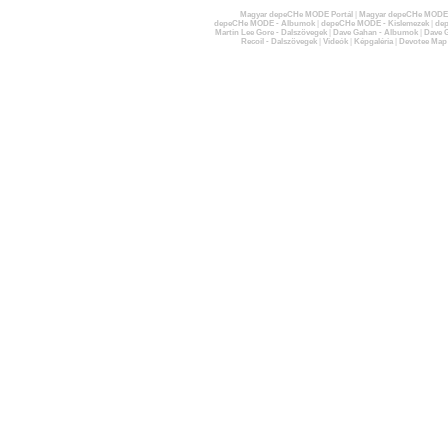
Magyar depeCHe MODE Portál
|
Magyar depeCHe MODE 
depeCHe MODE - Albumok
|
depeCHe MODE - Kislemezek
|
dep
Martin Lee Gore - Dalszövegek
|
Dave Gahan - Albumok
|
Dave G
Recoil - Dalszövegek
|
Videók
|
Képgaléria
|
Devotee Map