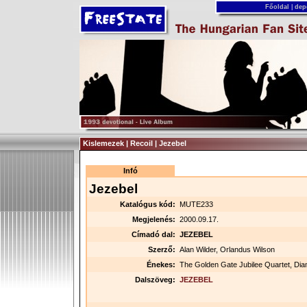
Főoldal
|
dep
Kislemezek | Recoil | Jezebel
Infó
Jezebel
Katalógus kód:
MUTE233
Megjelenés:
2000.09.17.
Címadó dal:
JEZEBEL
Szerző:
Alan Wilder, Orlandus Wilson
Énekes:
The Golden Gate Jubilee Quartet, Di
Dalszöveg:
JEZEBEL