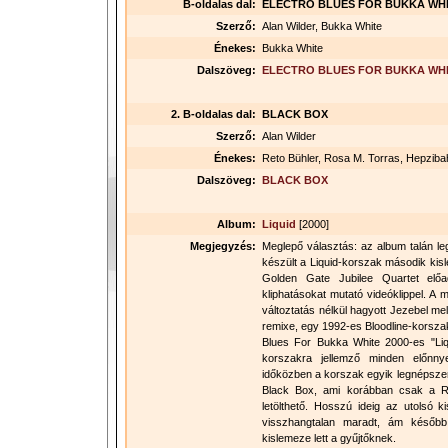
B-oldalas dal:
ELECTRO BLUES FOR BUKKA WH
Szerző:
Alan Wilder, Bukka White
Énekes:
Bukka White
Dalszöveg:
ELECTRO BLUES FOR BUKKA WH
2. B-oldalas dal:
BLACK BOX
Szerző:
Alan Wilder
Énekes:
Reto Bühler, Rosa M. Torras, Hepzib
Dalszöveg:
BLACK BOX
Album:
Liquid
[2000]
Megjegyzés:
Meglepő választás: az album talán l
készült a Liquid-korszak második kis
Golden Gate Jubilee Quartet elő
kliphatásokat mutató videóklippel. A
változtatás nélkül hagyott Jezebel mel
remixe, egy 1992-es Bloodline-korszak
Blues For Bukka White 2000-es "Liqu
korszakra jellemző minden előnnye
időközben a korszak egyik legnépszer
Black Box, ami korábban csak a Rec
letölthető. Hosszú ideig az utolsó 
visszhangtalan maradt, ám később
kislemeze lett a gyűjtőknek.