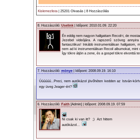
Kislemezlista
| 25201 Olvasás | 8 Hozzászólás
8. Hozzászóló:
Uselink
| Időpont: 2010.01.09. 22:20
Én eddig nem nagyon hallgattam Recoil-t, de most
Jezebel videójára. A rapszerű szöveg annyir
fantasztikus! Inkább instrumentálisan hallgatom, m
nem ad ki instrumentálisan Recoil albumokat, mint 
Így tökre átjön a zene, és a gospel tökre elvonttá t
7. Hozzászóló:
mönye
| Időpont: 2008.09.19. 16:10
Úúúúúú...Preci, nem autókázol jövőhéten kedden az István-kórhá
egy üveg Jeager-ért?
6. Hozzászóló:
Faith
[Admin] | Időpont: 2008.09.19. 07:59
Ni csak ki van itt? ;) Azt hittem
autókázol…