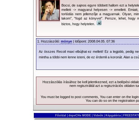
Bocsi, de sajnos egyre többett hallom ezt a helytel
mellett -> magyarul helyesen -> emellett. Emiatt
torlódás nem jellemzője a magyarnak. Olyan, m
lakom”, “fogd az könyvet”. Persze, lehet, hogy
biztos, hogy helytelen.
1. Hozzászóló:
mönye
| Időpont: 2008.04.05. 07:36
Az összes Recoil maxi elbújhat ez mellett! Ez a legjobb, pedig n
mintha a többi nem lenne isteni, de ez érdemli a koronát. Alan a c
Hozzászólás írásához be kell jelentkezned, ezt a
belépési
oldal
nem regisztráltál azt a
regisztrációs
oldalon tu
You must be logged to post comments, You can enter on the
logi
You can do so on the
registration p
Főoldal
|
depeCHe MODE
|
Videók
|
Képgaléria
|
FREESTATE