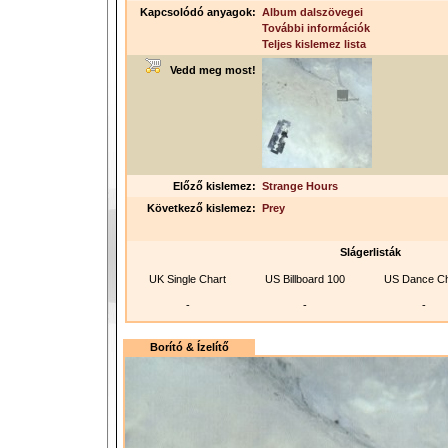
Kapcsolódó anyagok:
Album dalszövegei
További információk
Teljes kislemez lista
Vedd meg most!
Előző kislemez:
Strange Hours
Következő kislemez:
Prey
Slágerlisták
UK Single Chart
US Billboard 100
US Dance Ch
-
-
-
Borító & Ízelítő