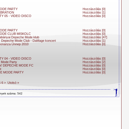
ODE PARTY
Hozzászólás [0]
EBRATION
Hozzászólás [1]
Y 05 - VIDEO DISCO
Hozzászólás [0]
ODE PARTY
Hozzászólás [0]
ODE CLUB MISKOLC
Hozzászólás [0]
tabányai Depeche Mode klub
Hozzászólás [47]
 Depeche Mode Club - DaMage koncert
Hozzászólás [1]
 Bonanza Ünnep 2010
Hozzászólás [0]
Y 04 - VIDEO DISCO
Hozzászólás [0]
 Mode Party
Hozzászólás [2]
’ DEPECHE MODE FC
Hozzászólás [0]
t
Hozzászólás [0]
HE MODE PARTY
Hozzászólás [0]
5
6
>
Utolsó »
ények száma: 542