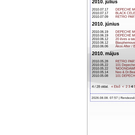
2010. július
2010.07.17
DEPECHE M
2010.07.17
BLACK CEL
2010.07.09
RETRO PART
2010. június
2010.06.19
DEPECHE M
2010.06.19
DEPECHE M
2010.06.12
20 éves a ta
2010.06.12
Blasphemous
2010.06.06
Ákos After /
2010. május
2010.05.28
RETRO PART
2010.05.22
101 Depeche
2010.05.22
‘MOONDAWN
2010.05.14
Neo & Dr.Bea
2010.05.08
101 DEPEC
4 / 28 oldal.
« Első
<
2
3
4
2026.08.08. 07:57 | Rendezv