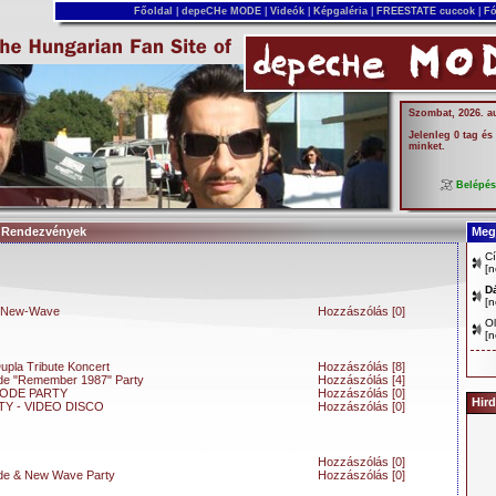
Főoldal
|
depeCHe MODE
|
Videók
|
Képgaléria
|
FREESTATE cuccok
|
Fó
Szombat, 2026. a
Jelenleg 0 tag és
minket.
Belépé
| Rendezvények
Megj
Cí
[
n
D
[
n
e New-Wave
Hozzászólás [0]
Ol
[
n
upla Tribute Koncert
Hozzászólás [8]
e "Remember 1987" Party
Hozzászólás [4]
ODE PARTY
Hozzászólás [0]
Hird
Y - VIDEO DISCO
Hozzászólás [0]
Hozzászólás [0]
e & New Wave Party
Hozzászólás [0]