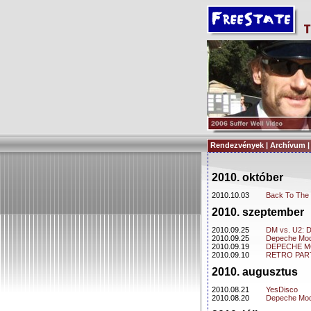
Rendezvények | Archívum 
2010. október
2010.10.03
Back To Th
2010. szeptember
2010.09.25
DM vs. U2: D
2010.09.25
Depeche Mod
2010.09.19
DEPECHE M
2010.09.10
RETRO PART
2010. augusztus
2010.08.21
YesDisco
2010.08.20
Depeche Mod