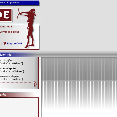
rum
|
Kapcsolat
ugusztus 8.
 38 vendég olvas
s
|
Regisztráció
elenítés
m alapján
övekvő
-
csökkenő
]
átum alapján
övekvő
-
csökkenő
]
vasások alapján
övekvő
-
csökkenő
]
etés