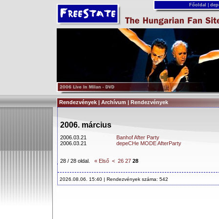
Főoldal
|
dep
Rendezvények | Archívum | Rendezvények
2006. március
2006.03.21
Banhof After Party
2006.03.21
depeCHe MODE AfterParty
28 / 28 oldal.
« Első
<
26
27
28
2026.08.06. 15:40 | Rendezvények száma: 542