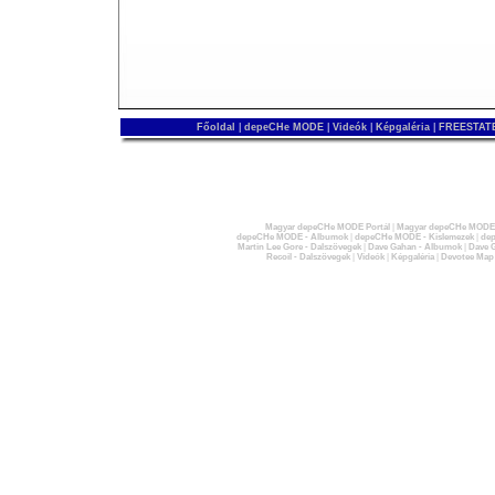
Főoldal
|
depeCHe MODE
|
Videók
|
Képgaléria
|
FREESTATE
Magyar depeCHe MODE Portál
|
Magyar depeCHe MODE 
depeCHe MODE - Albumok
|
depeCHe MODE - Kislemezek
|
dep
Martin Lee Gore - Dalszövegek
|
Dave Gahan - Albumok
|
Dave G
Recoil - Dalszövegek
|
Videók
|
Képgaléria
|
Devotee Map