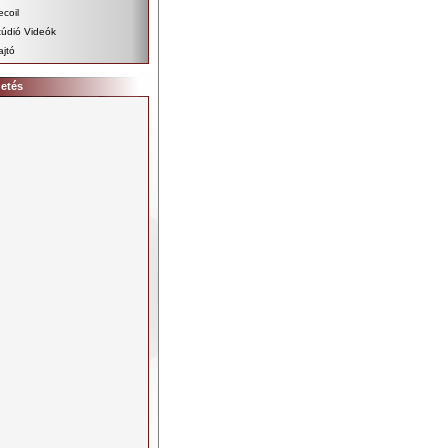
ecoil
túdió Videók
ajtó
detés