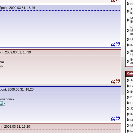
R
őpont: 2009.03.31. 18:46
A
l
M
E
N
M
k
L
K
d
ont: 2009.03.31. 18:39
Sp
E
ail
Z
ek.
Kat
A
D
pont: 2009.03.31. 18:28
E
E
öszönnék
H
:)
J
K
L
M
nt: 2009.03.31. 18:20
P