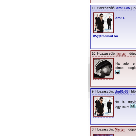
11. Hozzászóló:
dm81-85
| Id
dm81-
85@freemail.hu
10. Hozzászóló:
jantar
| Időp
Ha adol em
címet segít
9. Hozzászóló:
dm81-85
| Idő
én is megk
egy linket
8. Hozzászóló:
Martyr
| Időpo