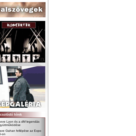
csolódó hírek
teve Lyon és a dM legendás
gyüttműködése
ave Gahan fellépése az Expo
6-on