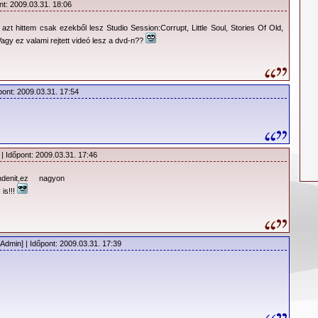
nt: 2009.03.31. 18:06
azt hittem csak ezekből lesz Studio Session:Corrupt, Little Soul, Stories Of Old,
gy ez valami rejtett videó lesz a dvd-n??
pont: 2009.03.31. 17:54
| Időpont: 2009.03.31. 17:46
enit,ez nagyon
is!!!
Admin] | Időpont: 2009.03.31. 17:39