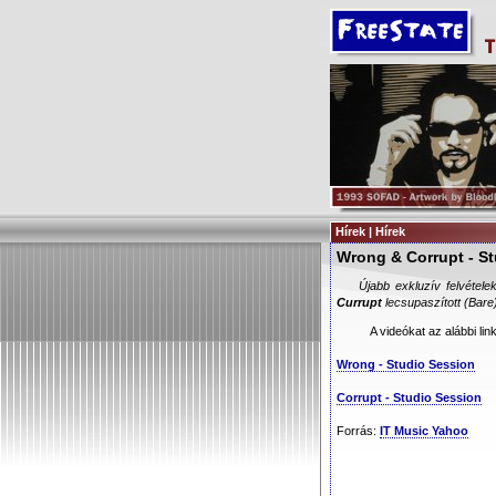
Hírek | Hírek
Wrong & Corrupt - S
Újabb exkluzív felvétele
Currupt
lecsupaszított (Bare) 
A videókat az alábbi link
Wrong - Studio Session
Corrupt - Studio Session
Forrás:
IT Music Yahoo