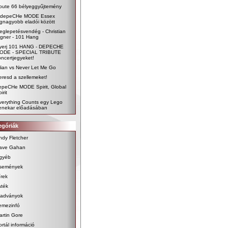
oute 66 bélyeggyűjtemény
 depeCHe MODE Essex
egnagyobb eladói között
eglepetésvendég - Christian
igner - 101 Hang
yerj 101 HANG - DEPECHE
ODE - SPECIAL TRIBUTE
oncertjegyeket!
ilian vs Never Let Me Go
eresd a szellemeket!
epeCHe MODE Spirit, Global
irit
verything Counts egy Lego
enekar előadásában
egóriák
ndy Fletcher
ave Gahan
gyéb
semények
írek
áték
iadványok
emezinfó
artin Gore
ortál információ