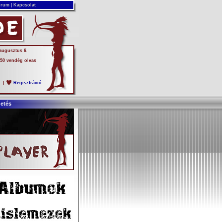
rum
|
Kapcsolat
 augusztus 6.
 50 vendég olvas
s
|
Regisztráció
detés