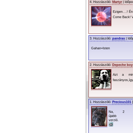
4. Hozzászóló:
Martyr
| Időpo
Ezigen….! Én 
Come Back! Va
3. Hozzászóló:
pandras
| Idő
Gahan=Isten
2. Hozzászóló:
Depeche boy
Azt a mind
faszányos,így 
1. Hozzászóló:
Precious101
[
Na, 2
újabb
verzió.