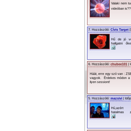
Valaki nem t
videóban is?
7. Hozzászóló:
Cívis Target
[
Hű de jó vo
hallgatni őke
6. Hozzászóló:
chubee101
| 
Háát, erre egy szó van : ZSE
vagyok. Érdekes módon a Wr
ilyen sessiont!
5. Hozzászóló:
mazsivi
| Időp
Hú,azért
hatalmas 