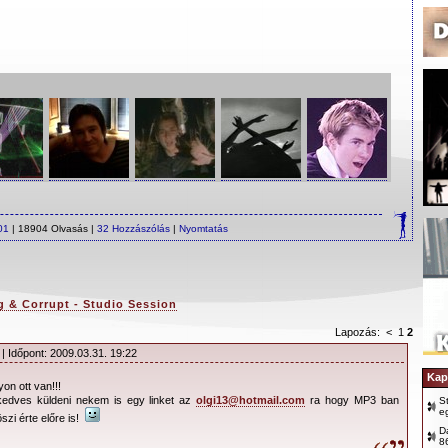
01
| 18904 Olvasás |
32 Hozzászólás
|
Nyomtatás
 & Corrupt - Studio Session
Lapozás:
<
1
2
| Időpont: 2009.03.31. 19:22
Kap
yon ott van!!!
 kedves küldeni nekem is egy linket az
olgi13@hotmail.com
ra hogy MP3 ban
S
e
szi érte előre is!
D
8