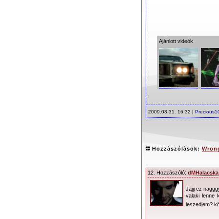
Ajánlott videók
2009.03.31. 16:32 |
Precious1
Hozzászólások:
Wrong
12. Hozzászóló:
dMHalacska
Jajjj ez naggg
valaki lenne
leszedjem? kö