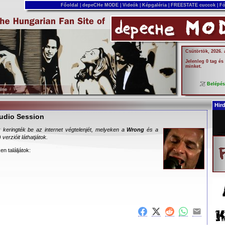
Főoldal
|
depeCHe MODE
|
Videók
|
Képgaléria
|
FREESTATE cuccok
|
Fó
Csütörtök, 2026.
Jelenleg 0 tag és
minket.
Belépé
Hir
tudio Session
k keringték be az internet végtelenjét, melyeken a
Wrong
és a
verzióit láthatjátok.
en találjátok: