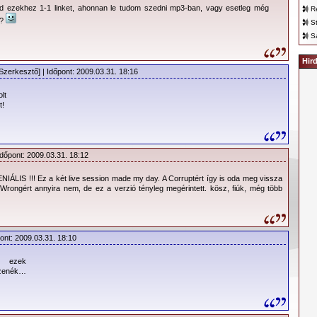
ud ezekhez 1-1 linket, ahonnan le tudom szedni mp3-ban, vagy esetleg még
R
??
S
S
Hir
Szerkesztő] | Időpont: 2009.03.31. 18:16
lt
t!
Időpont: 2009.03.31. 18:12
NIÁLIS !!! Ez a két live session made my day. A Corruptért így is oda meg vissza
ongért annyira nem, de ez a verzió tényleg megérintett. kösz, fiúk, még több
ont: 2009.03.31. 18:10
 ezek
zenék…