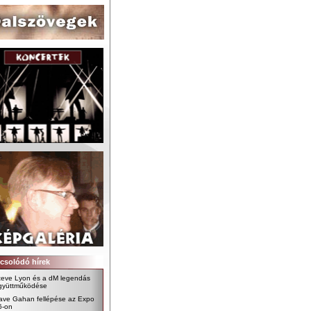
csolódó hírek
teve Lyon és a dM legendás
gyüttműködése
ave Gahan fellépése az Expo
6-on