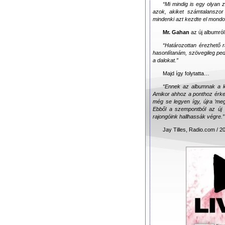
“Mi mindig is egy olyan 
azok, akiket számtalanszor
mindenki azt kezdte el mondo
Mr. Gahan
az új albumról
“Határozottan érezhető r
hasonlítanám, szövegileg pe
a dalokat.”
Majd így folytatta…
“Ennek az albumnak a ké
Amikor ahhoz a ponthoz érkez
még se legyen így, újra ’me
Ebből a szempontból az ú
rajongóink hallhassák végre.”
Jay Tilles, Radio.com / 2