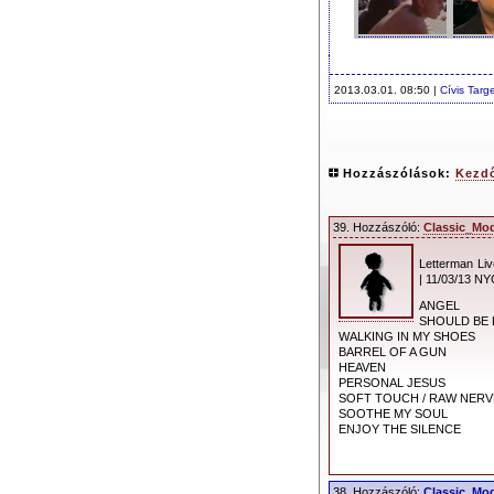
2013.03.01. 08:50 |
Cívis Targ
Hozzászólások:
Kezd
39. Hozzászóló:
Classic_Mo
Letterman Liv
| 11/03/13 NY
ANGEL
SHOULD BE
WALKING IN MY SHOES
BARREL OF A GUN
HEAVEN
PERSONAL JESUS
SOFT TOUCH / RAW NERV
SOOTHE MY SOUL
ENJOY THE SILENCE
38. Hozzászóló:
Classic_Mo