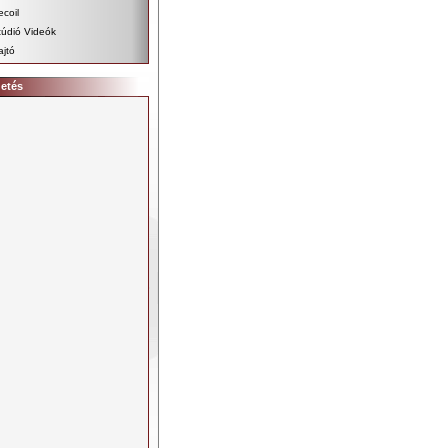
ecoil
túdió Videók
ajtó
detés