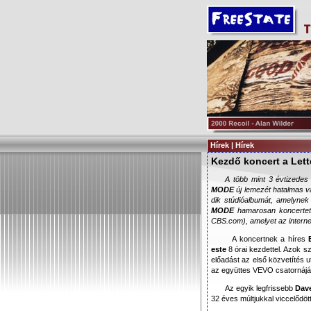
Hírek | Hírek
Kezdő koncert a Le
A több mint 3 évtizedes 
MODE
új lemezét hatalmas v
dik stúdióalbumát, amelynek 
MODE
hamarosan koncerte
CBS.com
), amelyet az intern
A koncertnek a híres
este
8 órai kezdettel. Azok sz
előadást az első közvetítés u
az együttes VEVO csatornáján
Az egyik legfrissebb
Dav
32 éves múltjukkal viccelődö