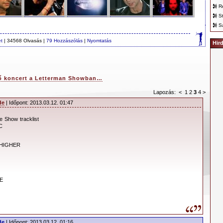
R
S
S
et
| 34568 Olvasás |
79 Hozzászólás
|
Nyomtatás
Hir
ő koncert a Letterman Showban…
Lapozás:
<
1
2
3
4
>
de
| Időpont: 2013.03.12. 01:47
e Show tracklist
C
 HIGHER
E
de
| Időpont: 2013.03.12. 01:16