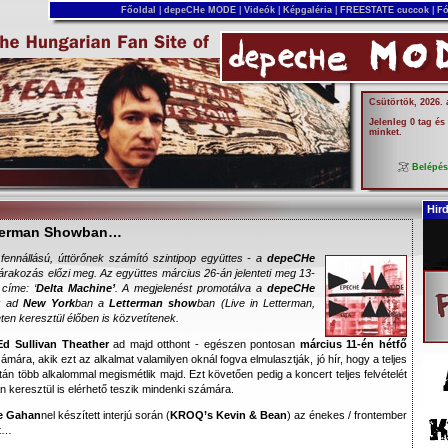
Főoldal
|
depeCHe MODE
|
Videók
|
Képgaléria
|
FREESTATE cuccok
|
Fó
Csütörtök, 2026.
Jelenleg 0 tag és
minket.
Belépé
Hir
tterman Showban…
fennállású, úttörőnek számító szintipop együttes - a
depeCHe
árakozás előzi meg. Az együttes március 26-án jelenteti meg 13-
címe: ‘
Delta Machine’
. A megjelenést promotálva a
depeCHe
t ad
New York
ban a
Letterman show
ban (
Live in Letterman,
eten keresztül élőben is közvetítenek.
Ed Sullivan Theather
ad majd otthont - egészen pontosan
március 11-én hétfő
ámára, akik ezt az alkalmat valamilyen oknál fogva elmulasztják, jó hír, hogy a teljes
tán több alkalommal megismétlik majd. Ezt követően pedig a koncert teljes felvételét
 keresztül is elérhető teszik mindenki számára.
e Gahan
nel készített interjú során (
KROQ’s Kevin & Bean
) az énekes / frontember
tt…