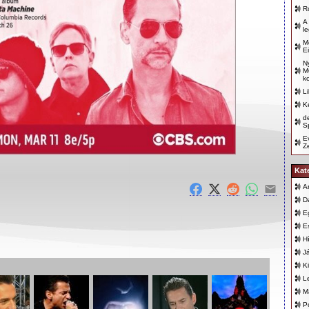
R
A
l
M
E
N
M
k
L
K
d
Sp
E
Z
Kat
A
D
E
E
H
J
K
L
M
P