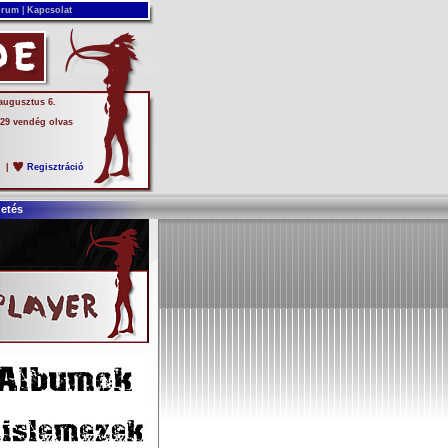
rum
|
Kapcsolat
 augusztus 6.
 29 vendég olvas
s
|
Regisztráció
detés