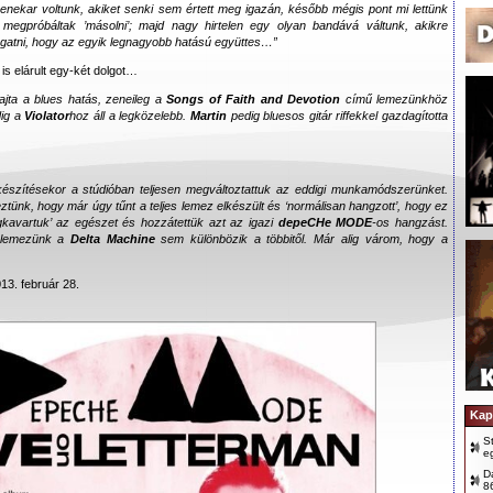
zenekar voltunk, akiket senki sem értett meg igazán, később mégis pont mi lettünk
 megpróbáltak ’másolni’; majd nagy hirtelen egy olyan bandává váltunk, akikre
gatni, hogy az egyik legnagyobb hatású együttes…”
 is elárult egy-két dolgot…
ajta a blues hatás, zeneileg a
Songs of Faith and Devotion
című lemezünkhöz
dig a
Violator
hoz áll a legközelebb.
Martin
pedig bluesos gitár riffekkel gazdagította
szítésekor a stúdióban teljesen megváltoztattuk az eddigi munkamódszerünket.
tünk, hogy már úgy tűnt a teljes lemez elkészült és ‘normálisan hangzott’, hogy ez
gkavartuk’ az egészet és hozzátettük azt az igazi
depeCHe MODE
-os hangzást.
j lemezünk a
Delta Machine
sem különbözik a többitől. Már alig várom, hogy a
013. február 28.
Kap
S
e
D
8