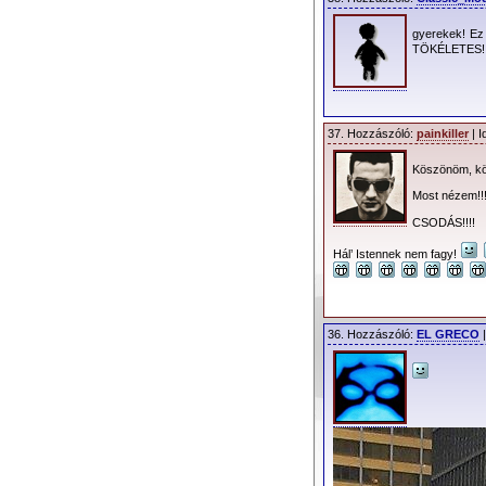
gyerekek! Ez
TÖKÉLETES!!
37. Hozzászóló:
painkiller
| I
Köszönöm, kös
Most nézem!!
CSODÁS!!!!
Hál’ Istennek nem fagy!
36. Hozzászóló:
EL GRECO
|