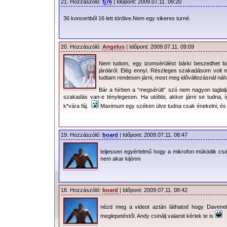
21. Hozzászóló:
fj76
| Időpont: 2009.07.11. 09:20
36 koncertből 16 lett törölve.Nem egy sikeres turné.
20. Hozzászóló:
Angelus
| Időpont: 2009.07.11. 09:09
Nem tudom, egy izomsérülést bárki beszedhet bá
járdáról. Elég ennyi. Részleges szakadásom volt
tudtam rendesen járni, most meg időváltozásnál náha ú
Bár a hírben a “megsérült” szó nem nagyon tagla
szakadás van-e ténylegesen. Ha utóbbi, akkor járni se tudna, í
k*vára fáj.
Maximum egy széken ülve tudna csak énekelni, és 
19. Hozzászóló:
board
| Időpont: 2009.07.11. 08:47
teljessen egyértelmű hogy a mikrofon müködik cs
nem akar kijönni
18. Hozzászóló:
board
| Időpont: 2009.07.11. 08:42
nézd meg a videot aztán láthatod hogy Davenek
meglepetéstől. Andy csinálj valamit kérlek te is