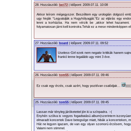
28. Hozzászóló:
laci72
| Időpont: 2009.07.11. 10:08
Akkor leírom mégegyszer. Beszéltem egy urologián dolgozó embe
ugy hivják “Legyalulják a Hugyhólyagját.“Ez az eljárás egy end
lenni a korházba. Ha nem vérzik be ,akkor lehet hazameni.
folyamatosan járni kell kontrolra.Tehát ez a mese mindenképpen el
27. Hozzászóló:
board
| Időpont: 2009.07.11. 09:52
Useless-Girl ezek nem negativ kritikák hanem sajn
frankó lenne legalább ugy mint 3 éve.
26. Hozzászóló:
tom55
| Időpont: 2009.07.11. 09:46
Ez csak egy érzés, csak azért, hogy pozitívan csalódjak…
))))
25. Hozzászóló:
tom55
| Időpont: 2009.07.11. 09:45
Lassan már tényleg járóketettel jön ki a színpadra. :-(
Enyhén szólva is vegyes fogadtatású album(szerintem iszonyúan
elmaradt koncertek Dave betegsége miatt, hibák a koncerteken, m
Hát ne legyen igazam, de van egy olyan szomorú érzésem, hogy u
Valami nem stimmel.