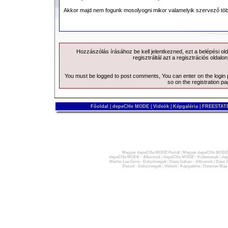
Akkor majd nem fogunk mosolyogni mikor valamelyik szervező több t
Hozzászólás írásához be kell jelentkezned, ezt a
belépési
old
regisztráltál azt a
regisztrációs
oldalon
You must be logged to post comments, You can enter on the
login
so on the
registration p
Főoldal
|
depeCHe MODE
|
Videók
|
Képgaléria
|
FREESTATE
Magyar depeCHe MODE Portál
|
Magyar depeCHe MODE 
depeCHe MODE - Albumok
|
depeCHe MODE - Kislemezek
|
dep
Martin Lee Gore - Dalszövegek
|
Dave Gahan - Albumok
|
Dave G
Recoil - Dalszövegek
|
Videók
|
Képgaléria
|
Devotee Map