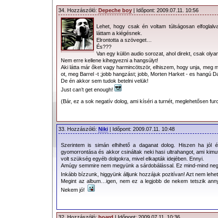
34. Hozzászóló:
Depeche boy
| Időpont: 2009.07.11. 10:56
Lehet, hogy csak én voltam túlságosan elfoglalv
láttam a kiégésnek.
Elrontotta a szöveget…
És???
Van egy külön audio sorozat, ahol direkt, csak ol
Nem erre kellene kihegyezni a hangsúlyt!
Aki látta már őket vagy harmincötször, elhiszem, hogy unja, meg má
ot, meg Barrel -t ;jobb hangzást; jobb, Morten Harket - es hangú D
De én akkor sem tudok betelni velük!
Just can’t get enough!
(Bár, ez a sok negatív dolog, ami kíséri a turnét, meglehetősen fur
33. Hozzászóló:
Niki
| Időpont: 2009.07.11. 10:48
Szerintem is simán elhihető a daganat dolog. Hiszen ha jól ér
gyomorrontása és akkor csináltak neki hasi ultrahangot, ami kimut
volt szükség egyéb dolgokra, mivel elkapták idejében. Ennyi.
Amúgy semmire nem megyünk a sárdobálással. Ez mind-mind nega
Inkább bízzunk, higgyünk álljunk hozzájuk pozitívan! Azt nem lehe
Megint az album…igen, nem ez a legjobb de nekem tetszik anny
Nekem jó!
32. Hozzászóló:
board
| Időpont: 2009.07.11. 10:36