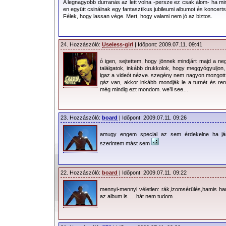
A legnagyobb durranás az lett volna -persze ez csak álom- ha m
en együtt csinálnak egy fantasztikus jubileumi albumot és koncerts
Félek, hogy lassan vége. Mert, hogy valami nem jó az biztos.
24. Hozzászóló:
Useless-girl
| Időpont: 2009.07.11. 09:41
ó igen, sejtettem, hogy jönnek mindjárt majd a ne
találgatok, inkább drukkolok, hogy meggyógyuljon,
igaz a videót nézve. szegény nem nagyon mozgott.
gáz van, akkor inkább mondják le a turnét és ren
még mindig ezt mondom. we’ll see…
23. Hozzászóló:
board
| Időpont: 2009.07.11. 09:26
amugy engem special az sem érdekelne ha járo
szerintem mást sem
22. Hozzászóló:
board
| Időpont: 2009.07.11. 09:22
mennyi-mennyi véletlen: rák,izomsérülés,hamis h
az album is…..hát nem tudom…