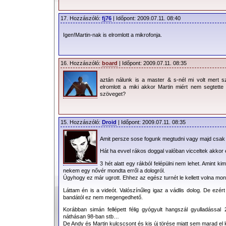
17. Hozzászóló:
fj76
| Időpont: 2009.07.11. 08:40
Igen!Martin-nak is elromlott a mikrofonja.
16. Hozzászóló:
board
| Időpont: 2009.07.11. 08:35
aztán nálunk is a master & s-nél mi volt mert s
elromlott a miki akkor Martin miért nem segtett
szöveget?
15. Hozzászóló:
Droid
| Időpont: 2009.07.11. 08:35
Amit persze sose fogunk megtudni vagy majd csak
Hát ha evvel rákos doggal valóban vicceltek akkor 
3 hét alatt egy rákból felépülni nem lehet. Amint ki
nekem egy nővér mondta erről a dologról.
Úgyhogy ez már ugrott. Ehhez az egész turnét le kellett volna mond
Láttam én is a videót. Valószínűleg igaz a vádlis dolog. De ezér
bandától ez nem megengedhető.
Korábban simán fellépett félig gyógyult hangszál gyulladással 20
náthásan 98-ban stb…
De Andy és Martin kulcscsont és kis új törése miatt sem marad el 