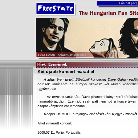
Főoldal
|
dep
Hírek | Események
Két újabb koncert marad el
A július 9-én tartott Bilbaóbeli koncerten Dave Gahan vádli
orvosok tanácsára az európai szakasz két utolsó koncertjét
együttesnek.
Az orvosok tanácsára Dave pihentetni kényszerül sérülését
hamarább javuljon. Ezen idő szak alatt nem tud a koncerteken ré
csapat kénytelen volt lemondani.
A depeCHe MODE a rajongók elnézését kéri! A jegyek mindkét
A két elmaradt koncert:
2009.07.11. Porto, Portugália