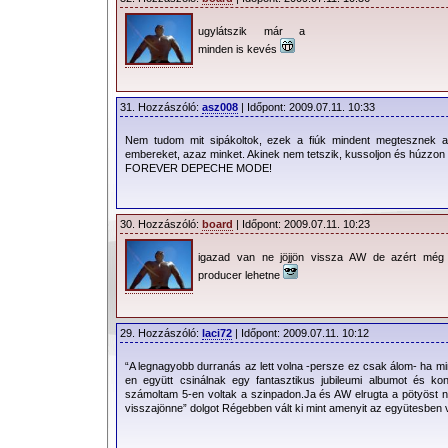
ugylátszik már a
minden is kevés
31. Hozzászóló:
asz008
| Időpont: 2009.07.11. 10:33
Nem tudom mit sipákoltok, ezek a fiúk mindent megtesznek 
embereket, azaz minket. Akinek nem tetszik, kussoljon és húzzon e
FOREVER DEPECHE MODE!
30. Hozzászóló:
board
| Időpont: 2009.07.11. 10:23
igazad van ne jöjjön vissza AW de azért még
producer lehetne
29. Hozzászóló:
laci72
| Időpont: 2009.07.11. 10:12
“A legnagyobb durranás az lett volna -persze ez csak álom- ha m
en együtt csinálnak egy fantasztikus jubileumi albumot és kon
számoltam 5-en voltak a szinpadon.Ja és AW elrugta a pötyöst nál
visszajönne” dolgot Régebben vált ki mint amenyit az együtesben 