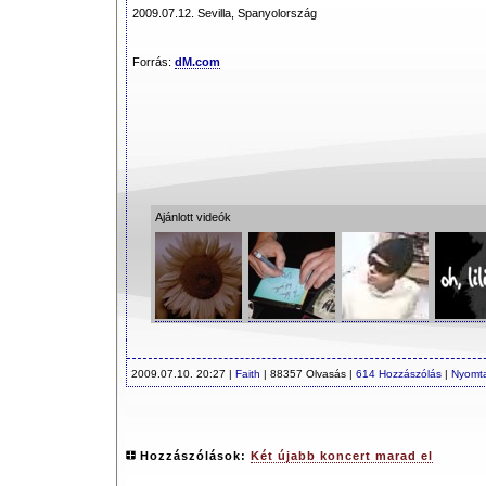
2009.07.12. Sevilla, Spanyolország
Forrás:
dM.com
Ajánlott videók
2009.07.10. 20:27 |
Faith
| 88357 Olvasás |
614 Hozzászólás
|
Nyomt
Hozzászólások:
Két újabb koncert marad el