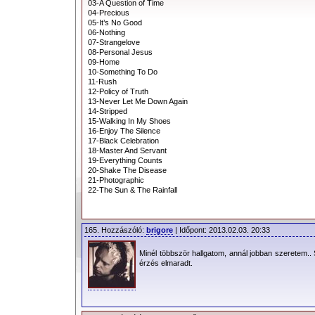
03-A Question of Time
04-Precious
05-It’s No Good
06-Nothing
07-Strangelove
08-Personal Jesus
09-Home
10-Something To Do
11-Rush
12-Policy of Truth
13-Never Let Me Down Again
14-Stripped
15-Walking In My Shoes
16-Enjoy The Silence
17-Black Celebration
18-Master And Servant
19-Everything Counts
20-Shake The Disease
21-Photographic
22-The Sun & The Rainfall
165. Hozzászóló:
brigore
| Időpont: 2013.02.03. 20:33
Minél többször hallgatom, annál jobban szeretem.. 
érzés elmaradt.