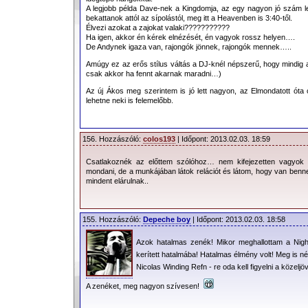
A legjobb példa Dave-nek a Kingdomja, az egy nagyon jó szám lett
bekattanok attól az sípolástól, meg itt a Heavenben is 3:40-től.
Élvezi azokat a zajokat valaki???????????
Ha igen, akkor én kérek elnézését, én vagyok rossz helyen….
De Andynek igaza van, rajongók jönnek, rajongók mennek…..
Amúgy ez az erős stílus váltás a DJ-knél népszerű, hogy mindig a
csak akkor ha fennt akarnak maradni…)
Az új Ákos meg szerintem is jó lett nagyon, az Elmondatott óta 
lehetne neki is felemelőbb.
156. Hozzászóló:
colos193
| Időpont: 2013.02.03. 18:59
Csatlakoznék az előttem szólóhoz… nem kifejezetten vagyok 
mondani, de a munkájában látok relációt és látom, hogy van ben
mindent elárulnak..
155. Hozzászóló:
Depeche boy
| Időpont: 2013.02.03. 18:58
Azok hatalmas zenék! Mikor meghallottam a Nigh
kerített hatalmába! Hatalmas élmény volt! Meg i
Nicolas Winding Refn - re oda kell figyelni a közel
A zenéket, meg nagyon szívesen!