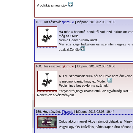
A politikára meg tojok
.
161. Hozzászóló:
qkimuki
| Időpont: 2013.02.03. 19:55
Ha már a hasonló zenékről volt szó..akkor ott va
még az Owlle.
Nem a Heaven remix miatt.
Már egy ideje hallgatom és szerintem egész jó 
csajszi.Zenéje
160. Hozzászóló:
qkimuki
| Időpont: 2013.02.03. 19:50
A D.M. számainak 90%-nál ha Dave nem énekelne 
is megmondanád,hogy ez Mode.
Pedig nincs két egyforma számuk!
Ennyit arról,hogy elvesztették az egyéniségüket…
Nekem ez a véleményem.
159. Hozzászóló:
Tharsis
| Időpont: 2013.02.03. 19:44
Colos akkor menjél Ákos rajongói oldalakra. Minek
Vegyél egy OV kitűzőt is, hátha kapsz érte bónusz