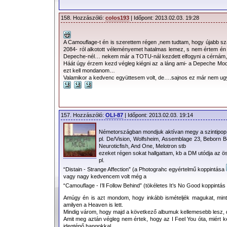
158. Hozzászóló:
colos193
| Időpont: 2013.02.03. 19:28
A Camouflage-t én is szerettem régen ,nem tudtam, hogy újabb sz
2084- ról alkotott véleményemet hatalmas lemez, s nem értem én 
Depeche-nél… nekem már a TOTU-nál kezdett elfogyni a cérnám, a
Háát úgy érzem kezd végleg kiégni az a láng ami- a Depeche Mod
ezt kell mondanom…
Valamikor a kedvenc együttesem volt, de….sajnos ez már nem u
157. Hozzászóló:
OLI-87
| Időpont: 2013.02.03. 19:14
Németországban mondjuk aktívan megy a szintipop
pl. De/Vision, Wolfsheim, Assemblage 23, Beborn Be
Neuroticfish, And One, Melotron stb
ezeket régen sokat hallgattam, kb a DM utódja az ös
pl.
“Distain - Strange Affection” (a Photograhc egyértelmű koppintása
vagy nagy kedvencem volt még a
“Camouflage - I’ll Follow Behind” (tökéletes It’s No Good koppintás
Amúgy én is azt mondom, hogy inkább ismételjék magukat, minth
amilyen a Heaven is lett.
Mindig várom, hogy majd a következő albumuk kellemesebb lesz, 
Amit meg aztán végleg nem értek, hogy az I Feel You óta, miért ke
idegtépő hangokkal.