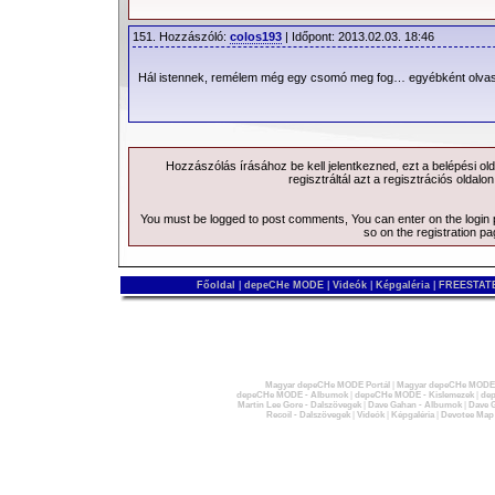
151. Hozzászóló:
colos193
| Időpont: 2013.02.03. 18:46
Hál istennek, remélem még egy csomó meg fog… egyébként olv
Hozzászólás írásához be kell jelentkezned, ezt a
belépési
old
regisztráltál azt a
regisztrációs
oldalon
You must be logged to post comments, You can enter on the
login
so on the
registration p
Főoldal
|
depeCHe MODE
|
Videók
|
Képgaléria
|
FREESTATE
Magyar depeCHe MODE Portál
|
Magyar depeCHe MODE 
depeCHe MODE - Albumok
|
depeCHe MODE - Kislemezek
|
dep
Martin Lee Gore - Dalszövegek
|
Dave Gahan - Albumok
|
Dave G
Recoil - Dalszövegek
|
Videók
|
Képgaléria
|
Devotee Map