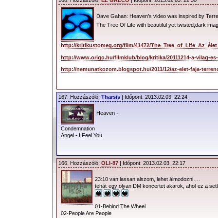
168. Hozzászóló:
EL GRECO
| Időpont: 2013.02.03. 22:30
Dave Gahan: Heaven’s video was inspired by Terren
The Tree Of Life with beautiful yet twisted,dark i
http://kritikustomeg.org/film/41472/The_Tree_of_Life_Az_éle
http://www.origo.hu/filmklub/blog/kritika/20111214-a-vilag-es-
http://nemunatkozom.blogspot.hu/2011/12/az-elet-faja-terrenc
167. Hozzászóló:
Tharsis
| Időpont: 2013.02.03. 22:24
Heaven -
Condemnation
Angel - I Feel You
166. Hozzászóló:
OLI-87
| Időpont: 2013.02.03. 22:17
23:10 van lassan alszom, lehet álmodozni….
tehát egy olyan DM koncertet akarok, ahol ez a setli
01-Behind The Wheel
02-People Are People