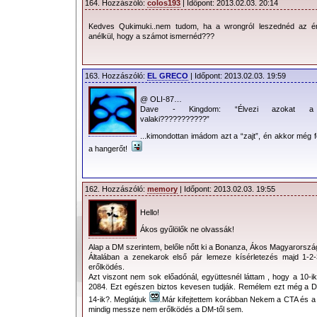
164. Hozzászóló:
colos193
| Időpont: 2013.02.03. 20:14
Kedves Qukimuki..nem tudom, ha a wrongról leszednéd az é
anélkül, hogy a számot ismernéd???
163. Hozzászóló:
EL GRECO
| Időpont: 2013.02.03. 19:59
@ OLI-87…
Dave - Kingdom: “Élvezi azokat a 
valaki???????????”
...kimondottan imádom azt a “zajt”, én akkor még
a hangerőt!
162. Hozzászóló:
memory
| Időpont: 2013.02.03. 19:55
Hello!
Ákos gyűlölők ne olvassák!
Alap a DM szerintem, belőle nőtt ki a Bonanza, Ákos Magyarorszá
Általában a zenekarok első pár lemeze kísérletezés majd 1-2
erőlködés.
Azt viszont nem sok előadónál, együttesnél láttam , hogy a 10-ik
2084. Ezt egészen biztos kevesen tudják. Remélem ezt még a D
14-ik?. Meglátjuk
.Már kifejtettem korábban Nekem a CTA és 
mindig messze nem erőlködés a DM-től sem.