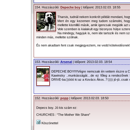
154. Hozzászóló:
Depeche boy
| Időpont: 2013.02.03. 18:55
Tharsis, tudnál nekem konkrét példát mondani, ho
Mert én egy kezemen meg tudom számolni, hogy h
mellette kismillió másik, amik igencsak megütik azt 
Vele szemben is kialakult egy bizonyos hülye sztere
Na mindegy, hagyjuk is, nem ide tartozik és nem s
minden más, mellette szólnak.
És nem akadtam fent csak megjegyeztem, ne vedd kötekedésne
153. Hozzászóló:
Arsenal
| Időpont: 2013.02.03. 18:54
DEPECHE BOY!!!!Végre nemcsak én vettem észre a Chro
Kawinsky ..munkásságát…de ez főleg a rendezőnek 
DRIVE-ba:))ööö ki az a Kovács Ákos..?:)))) jó-jó..csak 
152. Hozzászóló:
popp
| Időpont: 2013.02.03. 18:50
Depecs boy. Jó kis szám ez:
CHURCHES : “The Mother We Share”
Köszönettel