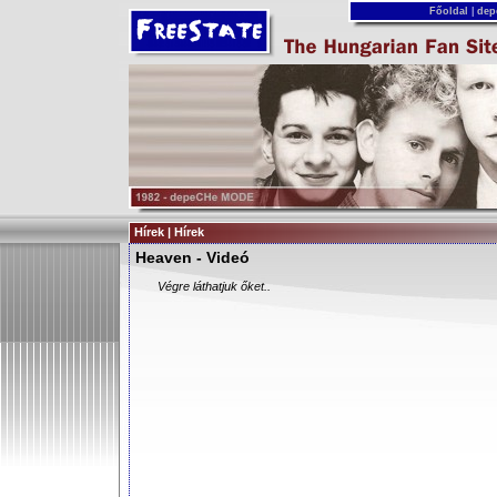
Főoldal
|
dep
Hírek | Hírek
Heaven - Videó
Végre láthatjuk őket..