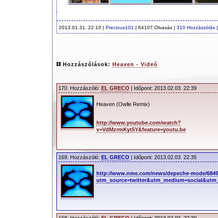
2013.01.31. 22:10 |
Precious101
| 64107 Olvasás |
310 Hozzászólás
Hozzászólások:
Heaven - Videó
170. Hozzászóló:
EL GRECO
| Időpont: 2013.02.03. 22:39
Heaven (Owlle Remix)
http://www.youtube.com/watch?
v=VdMzrmKyt5Y&feature=youtu.be
169. Hozzászóló:
EL GRECO
| Időpont: 2013.02.03. 22:35
http://www.nme.com/news/depeche-mode/684
utm_source=twitter&utm_medium=social&utm_