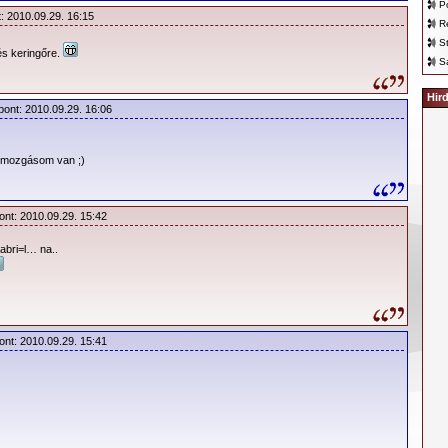
P
t: 2010.09.29. 16:15
R
S
és keringőre.
S
Hir
pont: 2010.09.29. 16:06
pőmozgásom van ;)
ont: 2010.09.29. 15:42
abri=l… na..
ont: 2010.09.29. 15:41