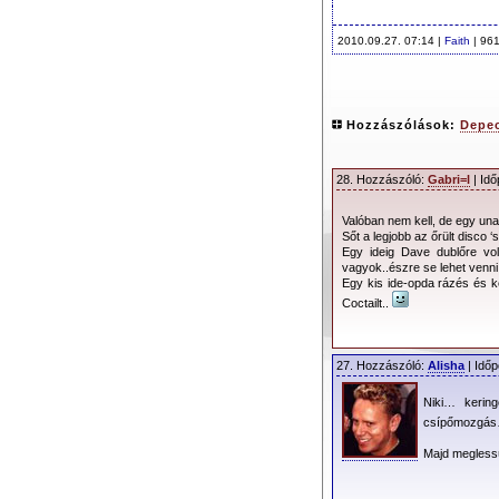
2010.09.27. 07:14 |
Faith
| 961
Hozzászólások:
Depec
28. Hozzászóló:
Gabri=l
| Idő
Valóban nem kell, de egy unal
Sőt a legjobb az őrült disco 
Egy ideig Dave dublőre vol
vagyok..észre se lehet venn
Egy kis ide-opda rázés és
Coctailt..
27. Hozzászóló:
Alisha
| Időp
Niki… kering
csípőmozgá
Majd megless