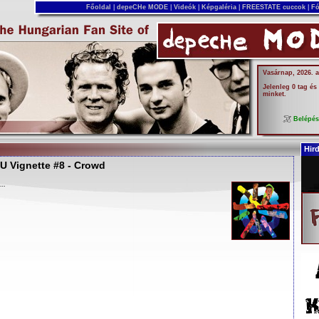
Főoldal
|
depeCHe MODE
|
Videók
|
Képgaléria
|
FREESTATE cuccok
|
Fó
Vasárnap, 2026. 
Jelenleg 0 tag és
minket.
Belépé
Hir
 Vignette #8 - Crowd
..