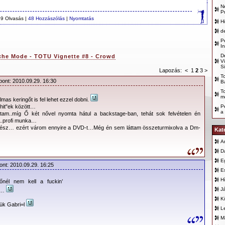
N
P
9 Olvasás |
48 Hozzászólás
|
Nyomtatás
H
d
P
I
D
he Mode - TOTU Vignette #8 - Crowd
V
S
Lapozás:
<
1
2
3
>
T
pont: 2010.09.29. 16:30
B
T
m
mas keringőt is fel lehet ezzel dobni.
‘shit"ek között…
P
a
tam..míg Ő két nővel nyomta hátul a backstage-ban, tehát sok felvételen én
i..profi munka…
 kész… ezért várom ennyire a DVD-t…Még én sem láttam összeturmixolva a Dm-
Kat
A
D
E
ont: 2010.09.29. 16:25
E
H
őnél nem kell a fuckin’
J
s…
K
ük Gabri=l
L
M