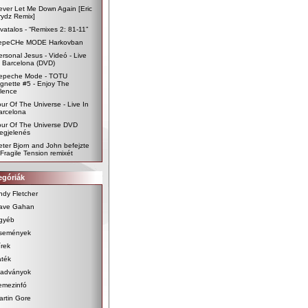
ever Let Me Down Again [Eric
rydz Remix]
ivatalos - “Remixes 2: 81-11”
epeCHe MODE Harkovban
ersonal Jesus - Videó - Live
n Barcelona (DVD)
epeche Mode - TOTU
ignette #5 - Enjoy The
ilence
our Of The Universe - Live In
arcelona
our Of The Universe DVD
egjelenés
eter Bjorn and John befejzte
 Fragile Tension remixét
egóriák
ndy Fletcher
ave Gahan
gyéb
semények
írek
áték
iadványok
emezinfó
artin Gore