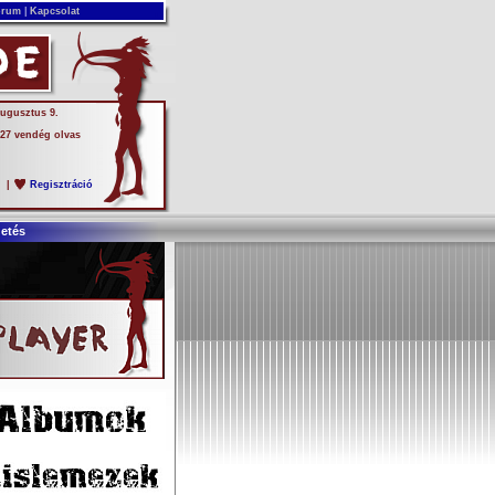
rum
|
Kapcsolat
augusztus 9.
 27 vendég olvas
s
|
Regisztráció
detés