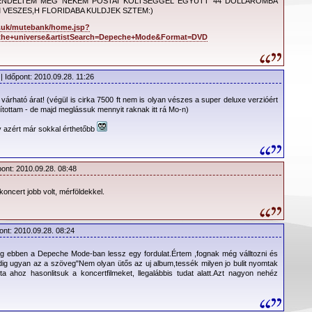
ENDELTEM MEG NEKEM POSTAI KOLTSEGGEL EGYUTT 44 DOLLAROMBA
 VESZES,H FLORIDABA KULDJEK SZTEM:)
o.uk/mutebank/home.jsp?
the+universe&artistSearch=Depeche+Mode&Format=DVD
| Időpont: 2010.09.28. 11:26
 várható árat! (végül is cirka 7500 ft nem is olyan vészes a super deluxe verzióért
ítottam - de majd meglássuk mennyit raknak itt rá Mo-n)
y azért már sokkal érthetőbb
pont: 2010.09.28. 08:48
koncert jobb volt, mérföldekkel.
ont: 2010.09.28. 08:24
g ebben a Depeche Mode-ban lessz egy fordulat.Értem ,fognak még válltozni és
dig ugyan az a szöveg"Nem olyan ütős az uj album,tessék milyen jo bulit nyomtak
ta ahoz hasonlitsuk a koncertfilmeket, llegalábbis tudat alatt.Azt nagyon nehéz