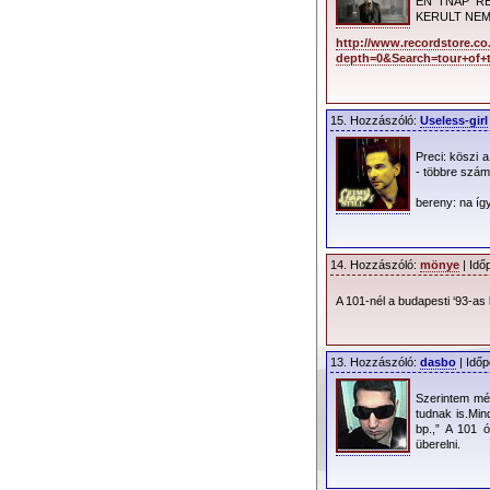
EN TNAP R
KERULT NEM
http://www.recordstore.c
depth=0&Search=tour+of+
15. Hozzászóló:
Useless-girl
Preci: köszi a
- többre szám
bereny: na íg
14. Hozzászóló:
mönye
| Idő
A 101-nél a budapesti ‘93-as 
13. Hozzászóló:
dasbo
| Időp
Szerintem mé
tudnak is.Min
bp.,” A 101 ó
überelni.