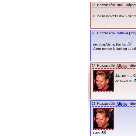
26. Hozzászóló:
Niki
| Időpon
Huhú hallod ezt Edó? Felkér
25. Hozzászóló:
Gabri=l
| Idő
nem baj Alisha, thanks
Azért nekem is fucking csí
24. Hozzászóló:
Alisha
| Időp
Ja.. nem ... G
de akkor is
23. Hozzászóló:
Alisha
| Időp
Gabi