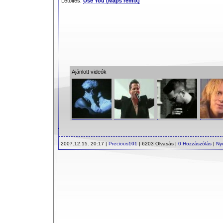
Letöltés:
Use You (Maps remix)
Ajánlott videók
2007.12.15. 20:17 |
Precious101
| 6203 Olvasás |
0 Hozzászólás
|
Ny