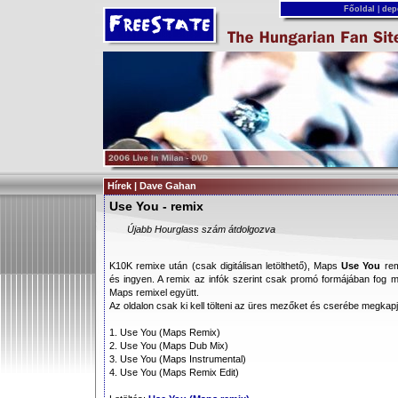
Főoldal
|
dep
Hírek | Dave Gahan
Use You - remix
Újabb Hourglass szám átdolgozva
K10K remixe után (csak digitálisan letölthető), Maps
Use You
remi
és ingyen. A remix az infók szerint csak promó formájában fog 
Maps remixel együtt.
Az oldalon csak ki kell tölteni az üres mezőket és cserébe megkap
1. Use You (Maps Remix)
2. Use You (Maps Dub Mix)
3. Use You (Maps Instrumental)
4. Use You (Maps Remix Edit)