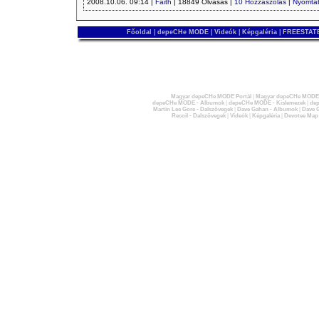
2008.10.06. 09:14 |
Faith
| 18849 Olvasás |
10 Hozzászólás
|
Nyomta
Főoldal
|
depeCHe MODE
|
Videók
|
Képgaléria
|
FREESTATE
Magyar depeCHe MODE Portál
|
Magyar depeCHe MODE 
depeCHe MODE - Albumok
|
depeCHe MODE - Kislemezek
|
dep
Martin Lee Gore - Dalszövegek
|
Dave Gahan - Albumok
|
Dave G
Recoil - Dalszövegek
|
Videók
|
Képgaléria
|
Devotee Map