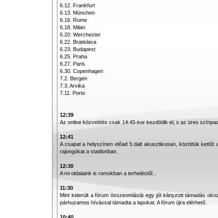
6.12. Frankfurt
6.13. München
6.16. Rome
6.18. Milan
6.20. Werchester
6.22. Bratislava
6.23. Budapest
6.25. Praha
6.27. Paris
6.30. Copenhagen
7.2. Bergen
7.3. Arvika
7.11. Porto
12:39
Az online közvetítés csak 14:45-kor kezdődik el, s az üres színpad
12:41
A csapat a helyszínen előad 5 dalt akusztikusan, közöttük kettőt
rajongókat a stadionban.
12:30
A mi oldalaink is romokban a terheléstől...
11:30
Mint kiderült a fórum összeomlását egy jól irányzott támadás oko
párhuzamos hívással támadta a lapokat. A fórum újra elérhető.
10:40