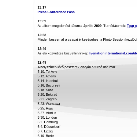
13:17
Press Conference Pass
13:09
Az album megjelenési dátuma:
április 2009
. Turnédátumok:
Tour o
12:58
Minden készen áll a csapat érkezéséhez, a Photo Session kezdődi
12:49
Az élő közvetítés közvetlen linkej:
livenationinternational.com
12:49
A helyszínen lévő poszterek alapján a turné dátumai:
5.10. Tel Aviv
5.12. Athens
5.14. Istanbul
5.16. Bucuresti
5.18. Sofia
5.20. Belgrad
5.21. Zagreb
5.23. Warsawa
5.25. Riga
5.27. Vilmius
5.30. London
6.2. Hamburg
6.4. Düsseldorf
6.7. Lipzig
6.10. Berlin