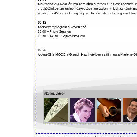
A hivatalos dM oldal fóruma nem bírta a terhelést és összeomlott, ez
a sajtótájékoztató online közvetítése fog zajlani, mivel az külső m
közvetítés 45 perccel a sajtótájékoztató kezdete előtt fog elindulni.
10:12
A tervezett program a következő:
13:00 – Photo Session
13:30 – 14:30 – Sajtótájékoztató
10:05
A depeCHe MODE a Grand Hyatt hotelben szállt meg a Marlene-Diet
Ajánlott videók