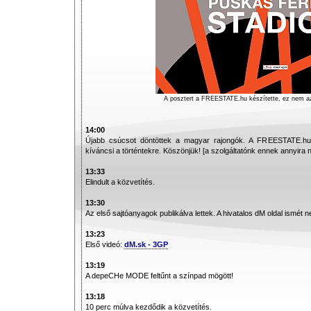
A posztert a FREESTATE.hu készítette, ez nem azo
14:00
Újabb csúcsot döntöttek a magyar rajongók. A FREESTATE.hu o
kíváncsi a történtekre. Köszönjük! [a szolgáltatónk ennek annyira n
13:33
Elindult a közvetítés.
13:30
Az első sajtóanyagok publikálva lettek. A hivatalos dM oldal ismét 
13:23
Első videó:
dM.sk - 3GP
13:19
A depeCHe MODE feltűnt a színpad mögött!
13:18
10 perc múlva kezdődik a közvetítés.