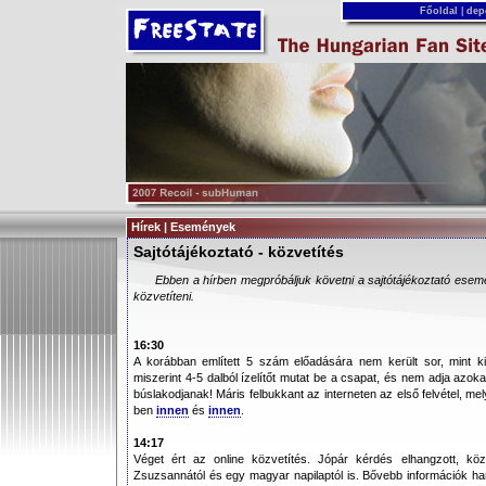
Főoldal
|
dep
Hírek | Események
Sajtótájékoztató - közvetítés
Ebben a hírben megpróbáljuk követni a sajtótájékoztató esemé
közvetíteni.
16:30
A korábban említett 5 szám előadására nem került sor, mint kide
miszerint 4-5 dalból ízelítőt mutat be a csapat, és nem adja azokat
búslakodjanak! Máris felbukkant az interneten az első felvétel, mel
ben
innen
és
innen
.
14:17
Véget ért az online közvetítés. Jópár kérdés elhangzott, k
Zsuzsannától és egy magyar napilaptól is. Bővebb információk ham