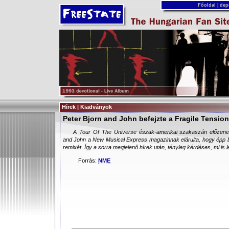
Főoldal
|
dep
Hírek | Kiadványok
Peter Bjorn and John befejzte a Fragile Tension
A Tour Of The Universe észak-amerikai szakaszán előzenek
and John a New Musical Express magazinnak elárulta, hogy épp be
remixét. Így a sorra megjelenő hírek után, tényleg kérdéses, mi is
Forrás:
NME