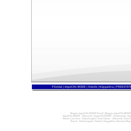
Főoldal
|
depeCHe MODE
|
Videók
|
Képgaléria
|
FREESTATE
Magyar depeCHe MODE Portál
|
Magyar depeCHe MODE 
depeCHe MODE - Albumok
|
depeCHe MODE - Kislemezek
|
dep
Martin Lee Gore - Dalszövegek
|
Dave Gahan - Albumok
|
Dave G
Recoil - Dalszövegek
|
Videók
|
Képgaléria
|
Devotee Map