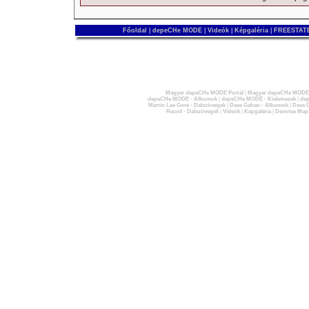
Főoldal
|
depeCHe MODE
|
Videók
|
Képgaléria
|
FREESTATE
Magyar depeCHe MODE Portál
|
Magyar depeCHe MODE 
depeCHe MODE - Albumok
|
depeCHe MODE - Kislemezek
|
dep
Martin Lee Gore - Dalszövegek
|
Dave Gahan - Albumok
|
Dave G
Recoil - Dalszövegek
|
Videók
|
Képgaléria
|
Devotee Map