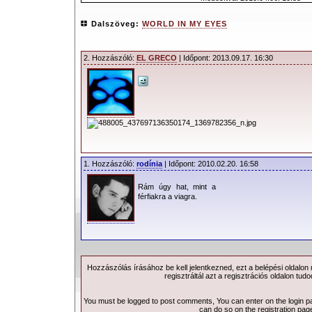
Dalszöveg:
WORLD IN MY EYES
2. Hozzászóló:
EL GRECO
| Időpont: 2013.09.17. 16:30
1. Hozzászóló:
rodínia
| Időpont: 2010.02.20. 16:58
Rám úgy hat, mint a
férfiakra a viagra.
Hozzászólás írásához be kell jelentkezned, ezt a
belépési
oldalon
regisztráltál azt a
regisztrációs
oldalon tudo
You must be logged to post comments, You can enter on the
login 
can do so on the
registration pag