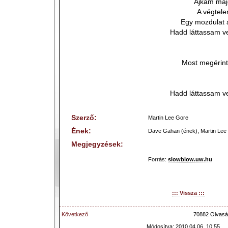
Ajkam majd
A végtele
Egy mozdulat 
Hadd láttassam v
Most megérin
Hadd láttassam v
Szerző:
Martin Lee Gore
Ének:
Dave Gahan (ének), Martin Lee 
Megjegyzések:
Forrás:
slowblow.uw.hu
::: Vissza :::
Következő
70882 Olvasá
Módosítva: 2010.04.06. 10:55