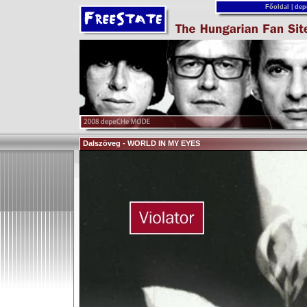
Főoldal
|
dep
Dalszöveg - WORLD IN MY EYES