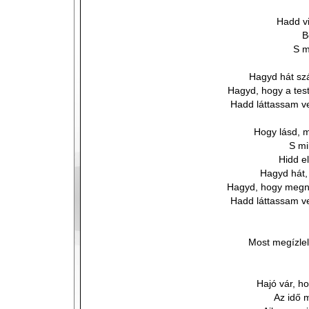
Hadd v
B
S m
Hagyd hát szá
Hagyd, hogy a tes
Hadd láttassam v
Hogy lásd, m
S mi
Hidd e
Hagyd hát,
Hagyd, hogy megn
Hadd láttassam v
Most megízle
Hajó vár, ho
Az idő 