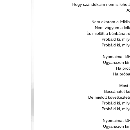
Hogy szándékaim nem is lehe
A
Nem akarom a lelkiis
Nem vágyom a lelk
És mielőtt a bűnbánatró
Próbáld ki, mil
Próbáld ki, mil
Nyomaimat köv
Ugyanazon kín
Ha pró
Ha próba
Most 
Bocsánatot kér
De mielőtt következtet
Próbáld ki, mil
Próbáld ki, mil
Nyomaimat köv
Ugyanazon kín