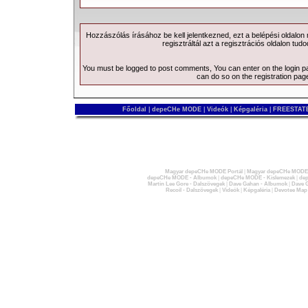
Hozzászólás írásához be kell jelentkezned, ezt a
belépési
oldalon
regisztráltál azt a
regisztrációs
oldalon tudo
You must be logged to post comments, You can enter on the
login 
can do so on the
registration pag
Főoldal
|
depeCHe MODE
|
Videók
|
Képgaléria
|
FREESTATE
Magyar depeCHe MODE Portál
|
Magyar depeCHe MODE 
depeCHe MODE - Albumok
|
depeCHe MODE - Kislemezek
|
dep
Martin Lee Gore - Dalszövegek
|
Dave Gahan - Albumok
|
Dave G
Recoil - Dalszövegek
|
Videók
|
Képgaléria
|
Devotee Map