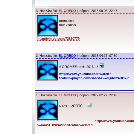
3. Hozzászóló:
EL GRECO
| Időpont: 2013.09.05. 22:47
promotion
tour visuals…
http://vimeo.com/73830779
2. Hozzászóló:
EL GRECO
| Időpont: 2013.04.17. 07:30
# GROMEE remix 2013…!
http://www.youtube.com/watch?
feature=player_embedded&v=oQdwY4DBk-c
1. Hozzászóló:
EL GRECO
| Időpont: 2012.02.27. 22:49
NACCERŰŰŰŰ!!!
http://www.youtube.com
v=mmSEJWPAw6o&feature=related