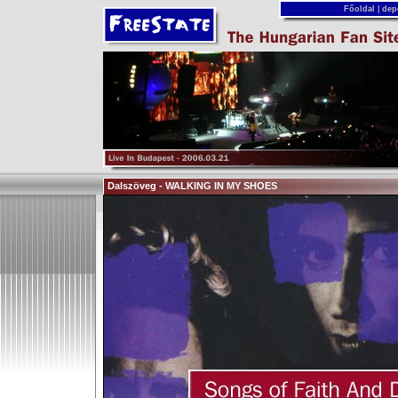
Főoldal
|
dep
Dalszöveg - WALKING IN MY SHOES