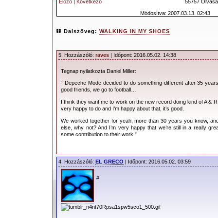
Előző
|
Következő
55757 Olvasá
Módosítva: 2007.03.13. 02:43
Dalszöveg:
WALKING IN MY SHOES
5. Hozzászóló:
raves
| Időpont: 2016.05.02. 14:38
Tegnap nyilatkozta Daniel Miller:
““Depeche Mode decided to do something different after 35 years. 
good friends, we go to football…
I think they want me to work on the new record doing kind of A & R 
very happy to do and I’m happy about that, it’s good.
We worked together for yeah, more than 30 years you know, and 
else, why not? And I’m very happy that we’re still in a really grea
some contribution to their work.”
4. Hozzászóló:
EL GRECO
| Időpont: 2016.05.02. 03:59
#