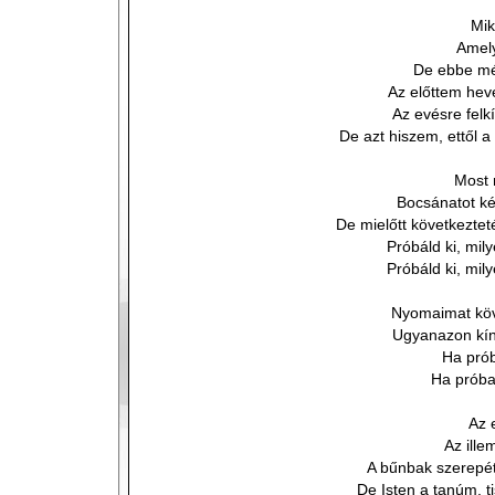
Mik
Amely
De ebbe mé
Az előttem hev
Az evésre felkí
De azt hiszem, ettől 
Most 
Bocsánatot kér
De mielőtt következtet
Próbáld ki, mil
Próbáld ki, mil
Nyomaimat köv
Ugyanazon kín
Ha pró
Ha próba
Az 
Az ille
A bűnbak szerepé
De Isten a tanúm, ti