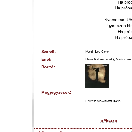
Ha pró
Ha próba
Nyomaimat köv
Ugyanazon kín
Ha pró
Ha próba
Szerző:
Martin Lee Gore
Ének:
Dave Gahan (ének), Martin Lee 
Borító:
Megjegyzések:
Forrás:
slowblow.uw.hu
::: Vissza :::