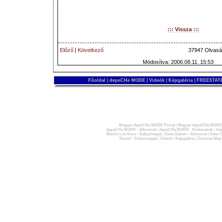
::: Vissza :::
Előző
|
Következő
37947 Olvasá
Módosítva: 2006.08.11. 15:53
Főoldal
|
depeCHe MODE
|
Videók
|
Képgaléria
|
FREESTATE
Magyar depeCHe MODE Portál
|
Magyar depeCHe MODE 
depeCHe MODE - Albumok
|
depeCHe MODE - Kislemezek
|
dep
Martin Lee Gore - Dalszövegek
|
Dave Gahan - Albumok
|
Dave G
Recoil - Dalszövegek
|
Videók
|
Képgaléria
|
Devotee Map