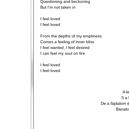
Questioning and beckoning
But I’m not taken in
I feel loved
I feel loved
From the depths of my emptiness
Comes a feeling of inner bliss
I feel wanted, I feel desired
I can feel my soul on fire
I feel loved
I feel loved
A l
S a
De a fájdalom 
Bánato