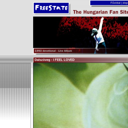
Főoldal
|
dep
Dalszöveg - I FEEL LOVED