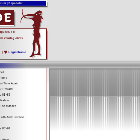
rum
|
Kapcsolat
ugusztus 8.
 39 vendég olvas
s
|
Regisztráció
ell
Frame
on Time Again
at Reward
es 81>85
bration
 The Masses
aith And Devotion
es 86>98
e Angel