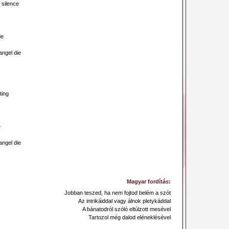
 silence
de
ngel die
ting
e
ngel die
Magyar fordítás:
Jobban teszed, ha nem fojtod belém a szót
Az intrikáiddal vagy álnok pletykáddal
A bánatodról szóló eltúlzott mesével
Tartozol még dalod eléneklésével