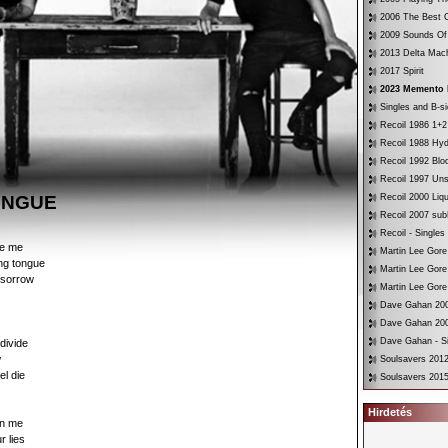
2006 The Best O
2009 Sounds Of
2013 Delta Mac
2017 Spirit
2023 Memento 
Singles and B-s
Recoil 1986 1+2
Recoil 1988 Hyd
Recoil 1992 Bloo
Recoil 1997 Un
ONGUE
Recoil 2000 Liqu
Recoil 2007 su
Recoil - Singles
ce me
Martin Lee Gore
ng tongue
Martin Lee Gore
f sorrow
Martin Lee Gore
Dave Gahan 200
Dave Gahan 200
Dave Gahan - Si
 divide
w
Soulsavers 2012
el die
Soulsavers 2015
Hirdetés
en me
r lies