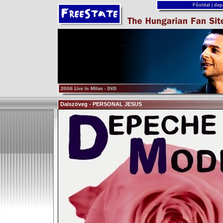
Főoldal
|
dep
Dalszöveg - PERSONAL JESUS