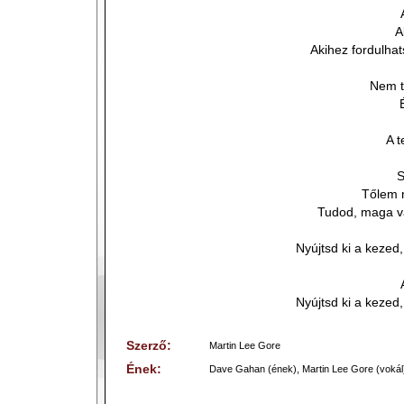
A
Akihez fordulha
Nem t
A t
S
Tőlem 
Tudod, maga 
Nyújtsd ki a kezed
Nyújtsd ki a kezed
Szerző:
Martin Lee Gore
Ének:
Dave Gahan (ének), Martin Lee Gore (vokál