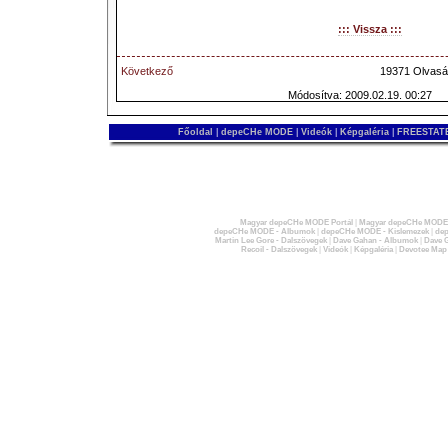
::: Vissza :::
Következő
19371 Olvasá
Módosítva: 2009.02.19. 00:27
Főoldal
|
depeCHe MODE
|
Videók
|
Képgaléria
|
FREESTATE
Magyar depeCHe MODE Portál
|
Magyar depeCHe MODE 
depeCHe MODE - Albumok
|
depeCHe MODE - Kislemezek
|
dep
Martin Lee Gore - Dalszövegek
|
Dave Gahan - Albumok
|
Dave G
Recoil - Dalszövegek
|
Videók
|
Képgaléria
|
Devotee Map