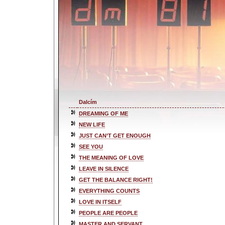
Dalcím
DREAMING OF ME
NEW LIFE
JUST CAN’T GET ENOUGH
SEE YOU
THE MEANING OF LOVE
LEAVE IN SILENCE
GET THE BALANCE RIGHT!
EVERYTHING COUNTS
LOVE IN ITSELF
PEOPLE ARE PEOPLE
MASTER AND SERVANT