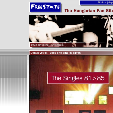
Főoldal
|
dep
Dalszövegek - 1985 The Singles 81>85