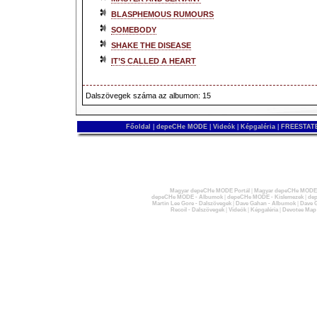
BLASPHEMOUS RUMOURS
SOMEBODY
SHAKE THE DISEASE
IT’S CALLED A HEART
Dalszövegek száma az albumon: 15
Főoldal
|
depeCHe MODE
|
Videók
|
Képgaléria
|
FREESTATE
Magyar depeCHe MODE Portál
|
Magyar depeCHe MODE 
depeCHe MODE - Albumok
|
depeCHe MODE - Kislemezek
|
dep
Martin Lee Gore - Dalszövegek
|
Dave Gahan - Albumok
|
Dave G
Recoil - Dalszövegek
|
Videók
|
Képgaléria
|
Devotee Map