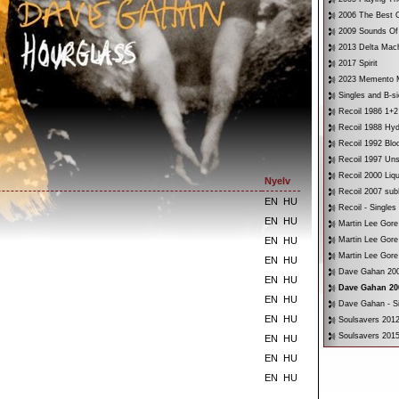
2006 The Best O
2009 Sounds Of
2013 Delta Mac
2017 Spirit
2023 Memento 
Singles and B-s
Recoil 1986 1+2
Recoil 1988 Hyd
Recoil 1992 Bloo
Recoil 1997 Un
Recoil 2000 Liqu
Nyelv
Recoil 2007 su
EN
HU
Recoil - Singles
EN
HU
Martin Lee Gore
EN
HU
Martin Lee Gore
Martin Lee Gore
EN
HU
Dave Gahan 200
EN
HU
Dave Gahan 20
EN
HU
Dave Gahan - Si
EN
HU
Soulsavers 2012
Soulsavers 2015
EN
HU
EN
HU
EN
HU