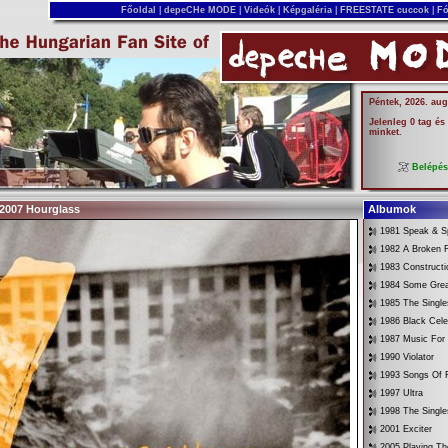
Főoldal
|
depeCHe MODE
|
Videók
|
Képgaléria
|
FREESTATE cuccok
|
Fó
Péntek, 2026. aug
Jelenleg 0 tag és
minket.
Belépé
2007 Hourglass
Albumok
1981 Speak & Sp
1982 A Broken 
1983 Constructi
1984 Some Gre
1985 The Singl
1986 Black Cele
1987 Music For
1990 Violator
1993 Songs Of F
1997 Ultra
1998 The Singl
2001 Exciter
2005 Playing Th