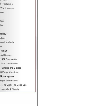
f - Volume 1
 The Universe
hine
Mori
ides
rology
dline
sound Methods
id
bHuman
 and B-sides
 1989 Counterfeit
 2003 Counterfeit²
 - Singles and B-sides
3 Paper Monsters
07 Hourglass
ngles and B-sides
 - The Light The Dead See
 - Angels & Ghosts