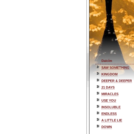
Dalcím
SAW SOMETHING
KINGDOM
DEEPER & DEEPER
21 DAYS
MIRACLES
USE YOU
INSOLUBLE
ENDLESS
A LITTLE LIE
DOWN