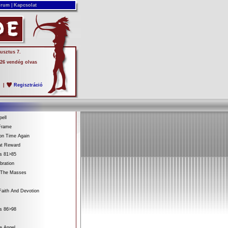
rum
|
Kapcsolat
usztus 7.
 26 vendég olvas
s
|
Regisztráció
ell
Frame
on Time Again
at Reward
es 81>85
bration
 The Masses
aith And Devotion
es 86>98
e Angel