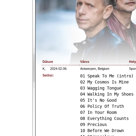
Dátum
Város
Hely
K,
2024.02.06.
Antwerpen, Belgium
Spor
Setlist:
01 Speak To Me (intro)
02 My Cosmos Is Mine
03 Wagging Tongue
04 Walking In My Shoes
05 It's No Good
06 Policy Of Truth
07 In Your Room
08 Everything Counts
09 Precious
10 Before We Drown