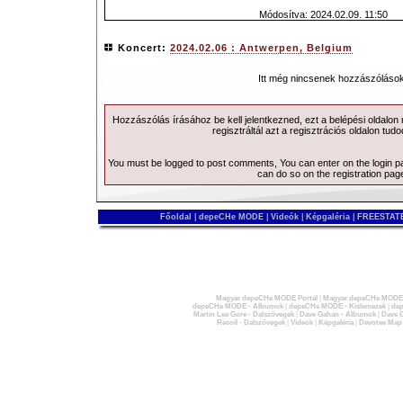
Módosítva: 2024.02.09. 11:50
Koncert:
2024.02.06 : Antwerpen, Belgium
Itt még nincsenek hozzászólások
Hozzászólás írásához be kell jelentkezned, ezt a
belépési
oldalon
regisztráltál azt a
regisztrációs
oldalon tudo
You must be logged to post comments, You can enter on the
login 
can do so on the
registration pag
Főoldal
|
depeCHe MODE
|
Videók
|
Képgaléria
|
FREESTATE
Magyar depeCHe MODE Portál
|
Magyar depeCHe MODE 
depeCHe MODE - Albumok
|
depeCHe MODE - Kislemezek
|
dep
Martin Lee Gore - Dalszövegek
|
Dave Gahan - Albumok
|
Dave G
Recoil - Dalszövegek
|
Videók
|
Képgaléria
|
Devotee Map