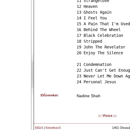
11 Strangelove
12 Heaven
13 Ghosts Again
14 I Feel You
15 A Pain That I'm Used
16 Behind The Wheel
17 Black Celebration
18 Stripped
19 John The Revelator
20 Enjoy The Silence
21 Condemnation
22 Just Can't Get Enoug
23 Never Let Me Down Ag
24 Personal Jesus
Előzenekar:
Nadine Shah
::: Vissza :::
Előző
|
Következő
1401 Olvasá