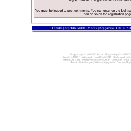
regisztráltál azt a
regisztrációs
oldalon tudo
You must be logged to post comments, You can enter on the
login 
can do so on the
registration pag
Főoldal
|
depeCHe MODE
|
Videók
|
Képgaléria
|
FREESTATE
Magyar depeCHe MODE Portál
|
Magyar depeCHe MODE 
depeCHe MODE - Albumok
|
depeCHe MODE - Kislemezek
|
dep
Martin Lee Gore - Dalszövegek
|
Dave Gahan - Albumok
|
Dave G
Recoil - Dalszövegek
|
Videók
|
Képgaléria
|
Devotee Map