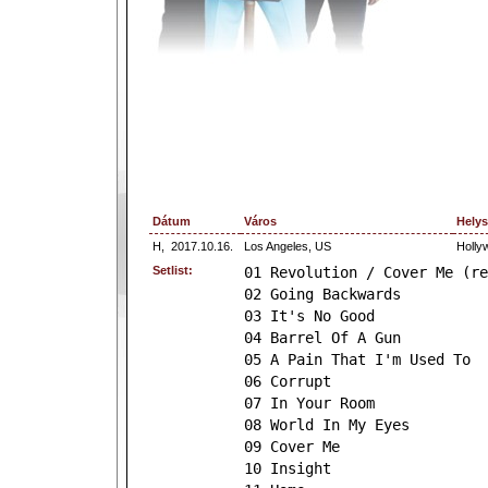
Dátum
Város
Helys
H,
2017.10.16.
Los Angeles, US
Holly
Setlist:
01 Revolution / Cover Me (re
02 Going Backwards
03 It's No Good
04 Barrel Of A Gun
05 A Pain That I'm Used To
06 Corrupt
07 In Your Room
08 World In My Eyes
09 Cover Me
10 Insight