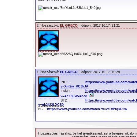
foto: Scott Feinblatt
2. Hozzászóló:
EL GRECO
| Időpont: 2017.10.17. 21:21
1. Hozzászóló:
EL GRECO
| Időpont: 2017.10.17. 10:29
ING…
https://www.youtube.com/watc
v=Xm2w_VCJkJA
Insight…
https://www.youtube.com/watc
v=AcZ8uWx4hc8
STD…
https://www.youtube.com/watc
v=nk2IU2LXCS0
BC…
https://www.youtube.com/watch?v=vtTxPrqkD3w
Hozzászólás írásához be kell jelentkezned, ezt a
belépési
oldalon