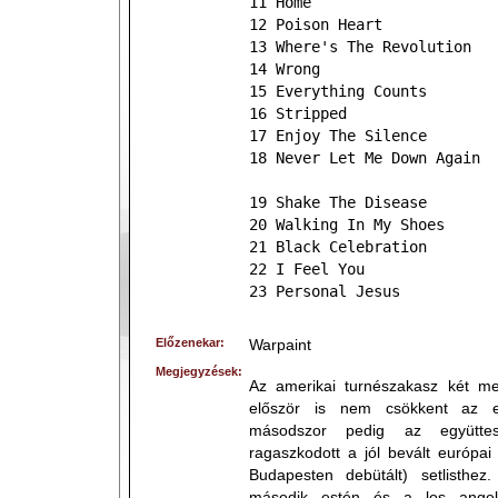
11 Home
12 Poison Heart
13 Where's The Revolution
14 Wrong
15 Everything Counts
16 Stripped
17 Enjoy The Silence
18 Never Let Me Down Again
19 Shake The Disease
20 Walking In My Shoes
21 Black Celebration
22 I Feel You
23 Personal Jesus
Előzenekar:
Warpaint
Megjegyzések:
Az amerikai turnészakasz két meg
először is nem csökkent az e
másodszor pedig az együtte
ragaszkodott a jól bevált európa
Budapesten debütált) setlisthe
második estén és a los angele