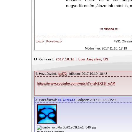
negyedik estén játszottak mást is, 
::: Vissza :::
Előző
|
Következő
4991 Olvasá
Módosítva: 2017.11.18. 17:19
Koncert:
2017.10.16 : Los Angeles, US
4. Hozzászóló:
laci72
| Időpont: 2017.10.19. 10:43
https://www.youtube.com/watch?v=zNZX2SI_oAM
3. Hozzászóló:
EL GRECO
| Időpont: 2017.10.17. 21:29