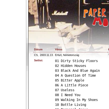
Dátum
Város
CS,
2003.11.13.
Erfurt, Németország
Setlist:
01 Dirty Sticky Floors
02 Hidden Houses
03 Black And Blue Again
04 A Question Of Time
05 Bitter Apple
06 A Little Piece
07 Useless
08 I Need You
09 Walking In My Shoes
10 Bottle Living