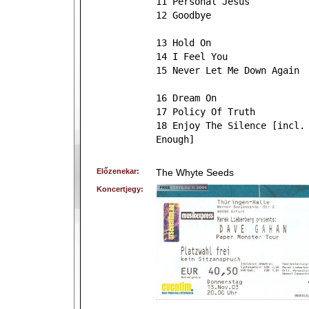
11 Personal Jesus
12 Goodbye
13 Hold On
14 I Feel You
15 Never Let Me Down Again
16 Dream On
17 Policy Of Truth
18 Enjoy The Silence [incl.
Enough]
Előzenekar:
The Whyte Seeds
Koncertjegy: