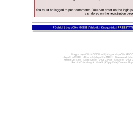
You must be logged to post comments, You can enter on the
login 
can do so on the
registration pag
Főoldal
|
depeCHe MODE
|
Videók
|
Képgaléria
|
FREESTATE
Magyar depeCHe MODE Portál
|
Magyar depeCHe MODE 
depeCHe MODE - Albumok
|
depeCHe MODE - Kislemezek
|
dep
Martin Lee Gore - Dalszövegek
|
Dave Gahan - Albumok
|
Dave G
Recoil - Dalszövegek
|
Videók
|
Képgaléria
|
Devotee Map