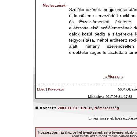
Megjegyzések:
Szólólemezének megjelenése után D
újdonsülten szerveződött rockband
és Észak-Amerikát érintette.
eljátszotta első szólólemezének 
dalok közül pedig a slágerekre k
felgyorsítása, néhol erőltetett ro
alatti néhány szerencsétlen
érdektelenségbe fullasztotta a turn
::: Vissza :::
Előző
|
Következő
5034 Olvasá
Módosítva: 2017.05.31. 17:53
Koncert:
2003.11.13 : Erfurt, Németország
Itt még nincsenek hozzászólások
Hozzászólás írásához be kell jelentkezned, ezt a
belépési
oldalon
regisztráltál azt a
regisztrációs
oldalon tudo