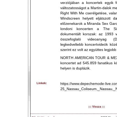
verziójában a koncertek egyik fé
változatosságot a Martin-dalok me
Right With Me cserélgetése, vala
Windscreen helyett eljátszott da
előzenekarok a Miranda Sex Garde
londoni koncerten a The Si
dokumentált korszak: az 1993 
összefoglaló videoanyag (
legkedveltebb koncertvideók közé
szerint ez volt az együttes legjobb
NORTH AMERICAN TOUR & MEXI
koncertet ad 545.859 fanatikus k
helyen is duplázik.
Linkek:
https://www.depechemode-live.co
25_Nassau_Coliseum,_Nassau,_
::: Vissza :::