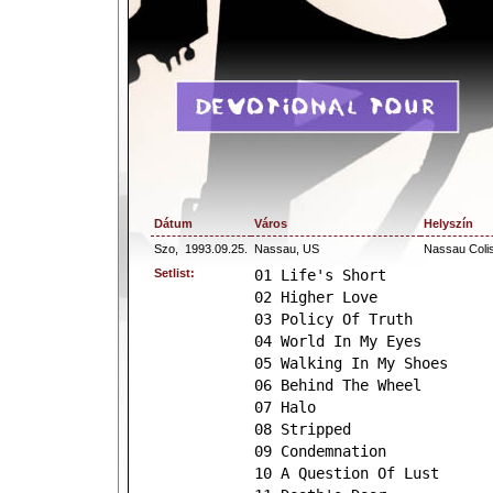
Dátum
Város
Helyszín
Szo,
1993.09.25.
Nassau, US
Nassau Col
Setlist:
01 Life's Short
02 Higher Love
03 Policy Of Truth
04 World In My Eyes
05 Walking In My Shoes
06 Behind The Wheel
07 Halo
08 Stripped
09 Condemnation
10 A Question Of Lust