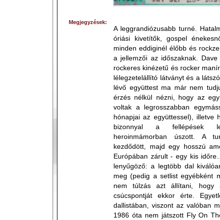
Megjegyzések:
A leggrandiózusabb turné. Hatalm
óriási kivetítők, gospel énekesn
minden eddiginél élőbb és rockz
a jellemzői az időszaknak. Dave 
rockeres kinézetű és rocker maní
lélegzetelállító látványt és a lát
lévő együttest ma már nem tudj
érzés nélkül nézni, hogy az együ
voltak a legrosszabban egymáss
hónapjai az együttessel), illetv
bizonnyal a fellépések l
heroinmámorban úszott. A tu
kezdődött, majd egy hosszú amer
Európában zárult - egy kis időr
lenyűgöző: a legtöbb dal kiválóa
meg (pedig a setlist egyébként 
nem túlzás azt állítani, hogy
csúcspontját ekkor érte. Egye
dallistában, viszont az valóban 
1986 óta nem játszott Fly On Th