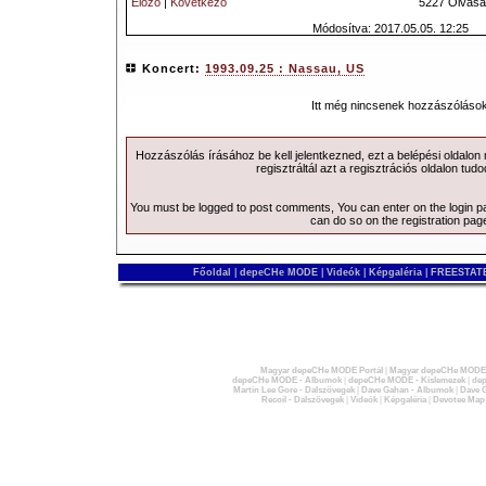
Előző
|
Következő
5227 Olvasá
Módosítva: 2017.05.05. 12:25
Koncert:
1993.09.25 : Nassau, US
Itt még nincsenek hozzászólások
Hozzászólás írásához be kell jelentkezned, ezt a
belépési
oldalon
regisztráltál azt a
regisztrációs
oldalon tudo
You must be logged to post comments, You can enter on the
login 
can do so on the
registration pag
Főoldal
|
depeCHe MODE
|
Videók
|
Képgaléria
|
FREESTATE
Magyar depeCHe MODE Portál
|
Magyar depeCHe MODE 
depeCHe MODE - Albumok
|
depeCHe MODE - Kislemezek
|
dep
Martin Lee Gore - Dalszövegek
|
Dave Gahan - Albumok
|
Dave G
Recoil - Dalszövegek
|
Videók
|
Képgaléria
|
Devotee Map