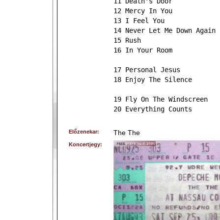
11 Death's Door
12 Mercy In You
13 I Feel You
14 Never Let Me Down Again
15 Rush
16 In Your Room
17 Personal Jesus
18 Enjoy The Silence
19 Fly On The Windscreen
20 Everything Counts
Előzenekar:
The The
Koncertjegy: