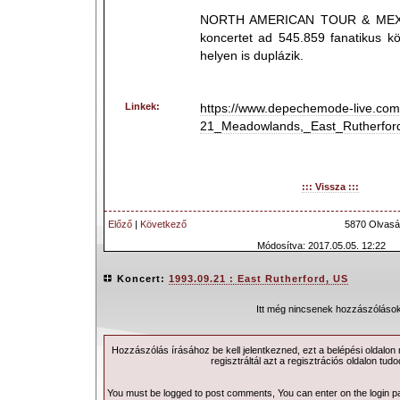
NORTH AMERICAN TOUR & MEXI
koncertet ad 545.859 fanatikus k
helyen is duplázik.
Linkek:
https://www.depechemode-live.com
21_Meadowlands,_East_Rutherfor
::: Vissza :::
Előző
|
Következő
5870 Olvasá
Módosítva: 2017.05.05. 12:22
Koncert:
1993.09.21 : East Rutherford, US
Itt még nincsenek hozzászólások
Hozzászólás írásához be kell jelentkezned, ezt a
belépési
oldalon
regisztráltál azt a
regisztrációs
oldalon tudo
You must be logged to post comments, You can enter on the
login 