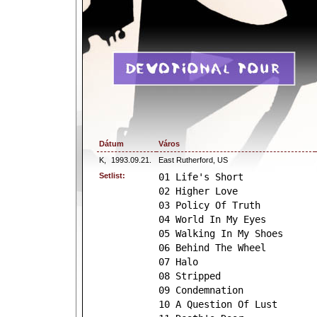
Dátum
Város
K,
1993.09.21.
East Rutherford, US
Setlist:
01 Life's Short
02 Higher Love
03 Policy Of Truth
04 World In My Eyes
05 Walking In My Shoes
06 Behind The Wheel
07 Halo
08 Stripped
09 Condemnation
10 A Question Of Lust