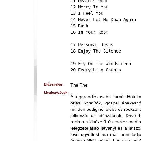
11 Death's Door
12 Mercy In You
13 I Feel You
14 Never Let Me Down Again
15 Rush
16 In Your Room
17 Personal Jesus
18 Enjoy The Silence
19 Fly On The Windscreen
20 Everything Counts
Előzenekar:
The The
Megjegyzések:
A leggrandiózusabb turné. Hatalm
óriási kivetítők, gospel énekesn
minden eddiginél élőbb és rockze
jellemzői az időszaknak. Dave h
rockeres kinézetű és rocker manír
lélegzetelállító látványt és a láts
lévő együttest ma már nem tudj
érzés nélkül nézni, hogy az együ