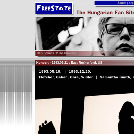
Főoldal
|
dep
Koncert - 1993.09.21 : East Rutherford, US