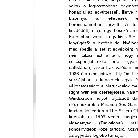
voltak a legrosszabban egymáss
hónapjai az együttessel), illetv
bizonnyal a fellépések le
heroinmámorban úszott. A tu
kezdődött, majd egy hosszú amer
Európában zárult - egy kis időre
lenyűgöző: a legtöbb dal kiválóa
meg (pedig a setlist egyébként m
nem túlzás azt állítani, hogy 
csúcspontját ekkor érte. Egye
dallistában, viszont az valóban m
1986 óta nem játszott Fly On The
verziójában a koncertek egyik fé
változatosságot a Martin-dalok me
Right With Me cserélgetése, vala
Windscreen helyett eljátszott da
előzenekarok a Miranda Sex Garde
londoni koncerten a The Sisters O
korszak: az 1993 végén megjele
videoanyag (Devotional) má
koncertvideók közé tartozik. Közv
az együttes legjobb turnéja.