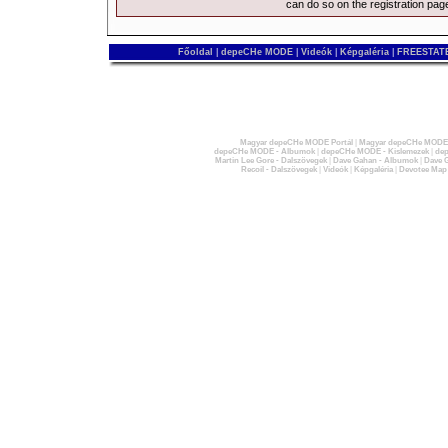
can do so on the
registration pag
Főoldal
|
depeCHe MODE
|
Videók
|
Képgaléria
|
FREESTATE
Magyar depeCHe MODE Portál
|
Magyar depeCHe MODE 
depeCHe MODE - Albumok
|
depeCHe MODE - Kislemezek
|
dep
Martin Lee Gore - Dalszövegek
|
Dave Gahan - Albumok
|
Dave G
Recoil - Dalszövegek
|
Videók
|
Képgaléria
|
Devotee Map