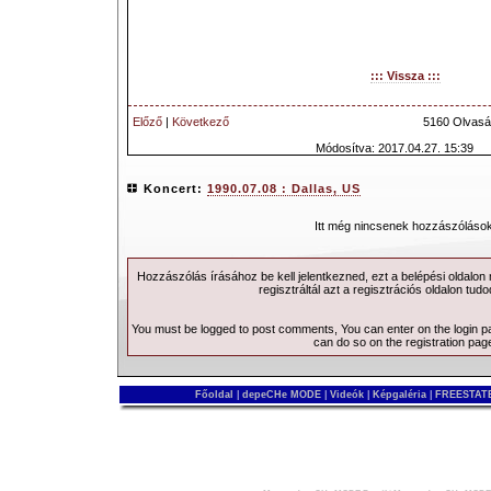
::: Vissza :::
Előző
|
Következő
5160 Olvasá
Módosítva: 2017.04.27. 15:39
Koncert:
1990.07.08 : Dallas, US
Itt még nincsenek hozzászólások
Hozzászólás írásához be kell jelentkezned, ezt a
belépési
oldalon
regisztráltál azt a
regisztrációs
oldalon tudo
You must be logged to post comments, You can enter on the
login 
can do so on the
registration pag
Főoldal
|
depeCHe MODE
|
Videók
|
Képgaléria
|
FREESTATE