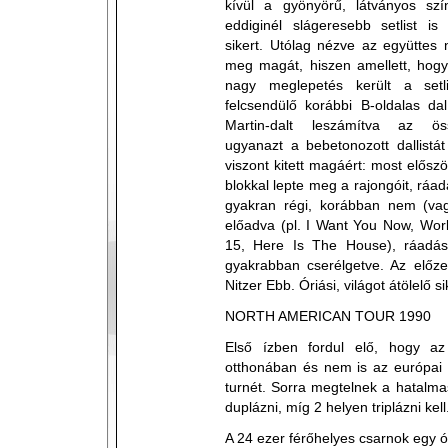
kívül a gyönyörű, látványos s
eddiginél slágeresebb setlist is
sikert. Utólag nézve az együttes 
meg magát, hiszen amellett, hog
nagy meglepetés került a setl
felcsendülő korábbi B-oldalas da
Martin-dalt leszámítva az ös
ugyanazt a bebetonozott dallistát
viszont kitett magáért: most elősz
blokkal lepte meg a rajongóit, ráadá
gyakran régi, korábban nem (vagy
előadva (pl. I Want You Now, World
15, Here Is The House), ráadás
gyakrabban cserélgetve. Az előz
Nitzer Ebb. Óriási, világot átölelő si
NORTH AMERICAN TOUR 1990
Első ízben fordul elő, hogy az
otthonában és nem is az európai 
turnét. Sorra megtelnek a hatalma
duplázni, míg 2 helyen triplázni kell
A 24 ezer férőhelyes csarnok egy ór