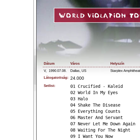
Dátum
Város
Helyszín
V,
1990.07.08.
Dallas, US
Starplex Amphithea
Látogatottság:
24.000
Setlist:
01 Crucified - Kaleid
02 World In My Eyes
03 Halo
04 Shake The Disease
05 Everything Counts
06 Master And Servant
07 Never Let Me Down Again
08 Waiting For The Night
09 I Want You Now