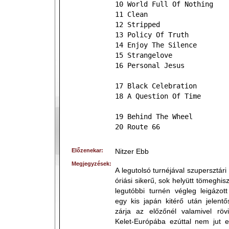
10 World Full Of Nothing
11 Clean
12 Stripped
13 Policy Of Truth
14 Enjoy The Silence
15 Strangelove
16 Personal Jesus
17 Black Celebration
18 A Question Of Time
19 Behind The Wheel
20 Route 66
Előzenekar:
Nitzer Ebb
Megjegyzések:
A legutolsó turnéjával szupersztári
óriási sikerű, sok helyütt tömeghisz
legutóbbi turnén végleg leigázot
egy kis japán kitérő után jelent
zárja az előzőnél valamivel rövi
Kelet-Európába ezúttal nem jut e