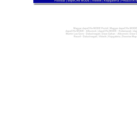
Főoldal
|
depeCHe MODE
|
Videók
|
Képgaléria
|
FREESTATE
Magyar depeCHe MODE Portál
|
Magyar depeCHe MODE 
depeCHe MODE - Albumok
|
depeCHe MODE - Kislemezek
|
dep
Martin Lee Gore - Dalszövegek
|
Dave Gahan - Albumok
|
Dave G
Recoil - Dalszövegek
|
Videók
|
Képgaléria
|
Devotee Map