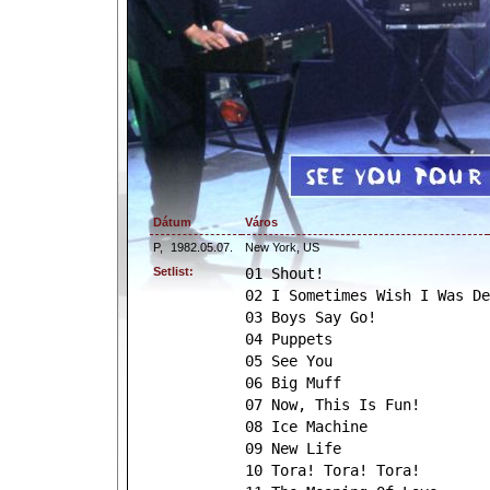
Dátum
Város
P,
1982.05.07.
New York, US
Setlist:
01 Shout!
02 I Sometimes Wish I Was De
03 Boys Say Go!
04 Puppets
05 See You
06 Big Muff
07 Now, This Is Fun!
08 Ice Machine
09 New Life
10 Tora! Tora! Tora!