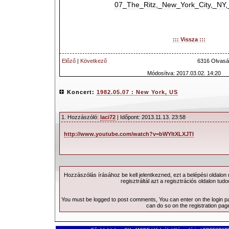
07_The_Ritz,_New_York_City,_NY
::: Vissza :::
Előző
|
Következő
6316 Olvasá
Módosítva: 2017.03.02. 14:20
Koncert:
1982.05.07 : New York, US
1. Hozzászóló:
laci72
| Időpont: 2013.11.13. 23:58
http://www.youtube.com/watch?v=bWYItXLXJTI
Hozzászólás írásához be kell jelentkezned, ezt a
belépési
oldalon
regisztráltál azt a
regisztrációs
oldalon tudo
You must be logged to post comments, You can enter on the
login 
can do so on the
registration pag