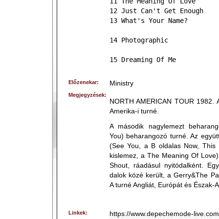
11 The Meaning Of Love
12 Just Can't Get Enough
13 What's Your Name?
14 Photographic
15 Dreaming Of Me
Előzenekar:
Ministry
Megjegyzések:
NORTH AMERICAN TOUR 1982. Az 
Amerika-i turné.
A második nagylemezt beharango
You) beharangozó turné. Az együtt
(See You, a B oldalas Now, This 
kislemez, a The Meaning Of Love). 
Shout, ráadásul nyitódalként. Egy
dalok közé került, a Gerry&The Pac
A turné Angliát, Európát és Észak-Am
Linkek:
https://www.depechemode-live.com