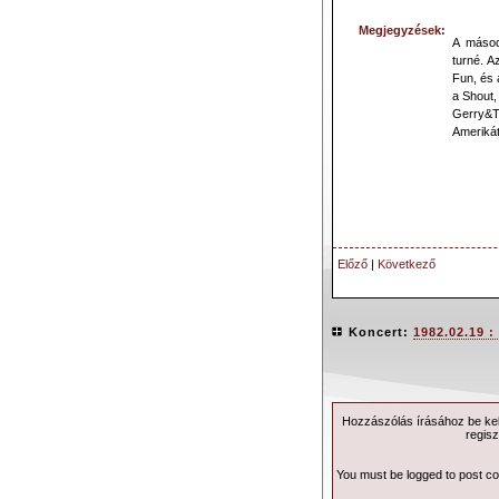
Megjegyzések:
A másod
turné. A
Fun, és 
a Shout,
Gerry&Th
Amerikát 
Előző
|
Következő
Koncert:
1982.02.19 :
Hozzászólás írásához be kell
regisz
You must be logged to post c