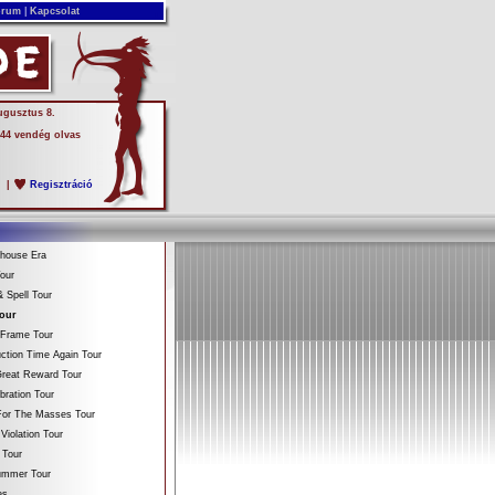
rum
|
Kapcsolat
ugusztus 8.
 44 vendég olvas
s
|
Regisztráció
ehouse Era
our
 Spell Tour
Tour
 Frame Tour
ction Time Again Tour
reat Reward Tour
bration Tour
For The Masses Tour
Violation Tour
 Tour
Summer Tour
es