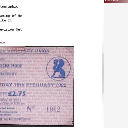
Hirdetés
tographic
aming Of Me
ike It
evision Set
nge