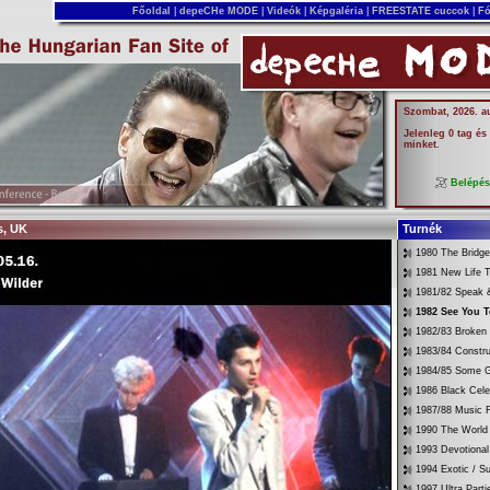
Főoldal
|
depeCHe MODE
|
Videók
|
Képgaléria
|
FREESTATE cuccok
|
Fó
Szombat, 2026. a
Jelenleg 0 tag és
minket.
Belépé
s, UK
Turnék
1980 The Bridg
1981 New Life T
1981/82 Speak &
1982 See You 
1982/83 Broken
1983/84 Constru
1984/85 Some G
1986 Black Cele
1987/88 Music 
1990 The World 
1993 Devotional
1994 Exotic / 
1997 Ultra Parti