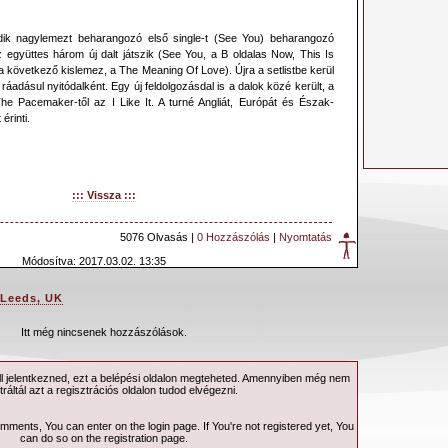
ik nagylemezt beharangozó első single-t (See You) beharangozó
z együttes három új dalt játszik (See You, a B oldalas Now, This Is
a következő kislemez, a The Meaning Of Love). Újra a setlistbe kerül
 ráadásul nyitódalként. Egy új feldolgozásdal is a dalok közé került, a
e Pacemaker-től az I Like It. A turné Angliát, Európát és Észak-
érinti.
::: Vissza :::
5076 Olvasás |
0 Hozzászólás
|
Nyomtatás
Módosítva: 2017.03.02. 13:35
 Leeds, UK
Itt még nincsenek hozzászólások.
 jelentkezned, ezt a
belépési
oldalon megteheted. Amennyiben még nem
tráltál azt a
regisztrációs
oldalon tudod elvégezni.
omments, You can enter on the
login page
. If You're not registered yet, You
can do so on the
registration page
.