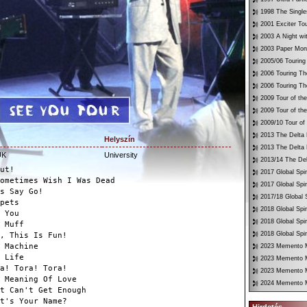
1998 The Single
2001 Exciter To
2003 A Night wi
2003 Paper Mon
2005/06 Touring
2006 Touring Th
2006 Touring Th
2009 Tour of th
2009 Tour of th
2009/10 Tour of
2013 The Delta 
Helyszín
2013 The Delta 
UK
University
2013/14 The Del
ut!
2017 Global Spir
ometimes Wish I Was Dead
2017 Global Spir
s Say Go!
2017/18 Global S
pets
2018 Global Spir
 You
2018 Global Spi
 Muff
2018 Global Spir
, This Is Fun!
 Machine
2023 Memento Mo
 Life
2023 Memento M
a! Tora! Tora!
2023 Memento Mo
 Meaning Of Love
2024 Memento M
t Can't Get Enough
t's Your Name?