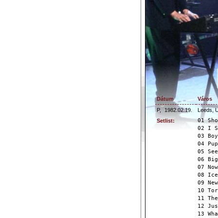
Dátum
Város
P,
1982.02.19.
Leeds, 
01 Sho
Setlist:
02 I S
03 Boy
04 Pup
05 See
06 Big
07 Now
08 Ice
09 New
10 Tor
11 The
12 Jus
13 Wha