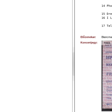
14 Pho
15 Dre
16 I L
17 Tel
Előzenekar:
Blancma
Koncertjegy: