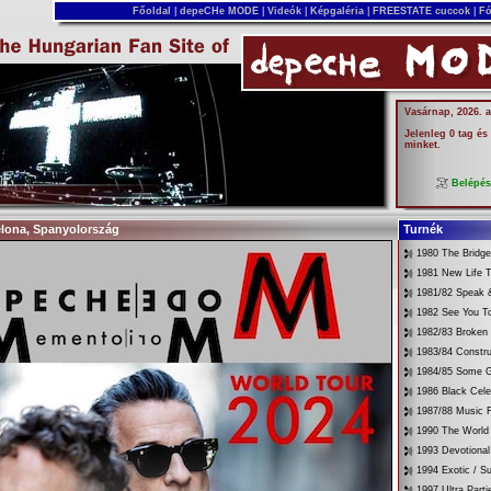
Főoldal
|
depeCHe MODE
|
Videók
|
Képgaléria
|
FREESTATE cuccok
|
Fó
Vasárnap, 2026. 
Jelenleg 0 tag és
minket.
Belépé
celona, Spanyolország
Turnék
1980 The Bridg
1981 New Life T
1981/82 Speak &
1982 See You T
1982/83 Broken
1983/84 Constru
1984/85 Some G
1986 Black Cele
1987/88 Music 
1990 The World 
1993 Devotional
1994 Exotic / 
1997 Ultra Parti