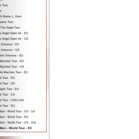
s Tour
ur
th Martin L. Gore
sters Tour
 The Angel Tour
e Angel Open Air - EU
e Angel Open Air - US
e Universe - EU
e Universe - US
 the Universe - EU
Machine Tour - EU
Machine Tour - US
ta Machine Tour - EU
it Tour - EU
it Tour - US
pirit Tour - EU
it Tour - CA
rit Tour - CAN-USA
it Tour - EU
ri - World Tour - US - 1st
ori - World Tour - EU
ri - World Tour - US - 2nd
Mori - World Tour - EU