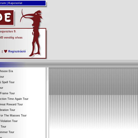
rum
|
Kapcsolat
augusztus 9.
 45 vendég olvas
s
|
Regisztráció
ehouse Era
our
 Spell Tour
our
 Frame Tour
ction Time Again Tour
reat Reward Tour
bration Tour
For The Masses Tour
Violation Tour
 Tour
Summer Tour
es